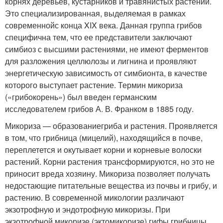
корнях деревьев, кустарников и травянистых растений.
Это специализированная, выделяемая в рамках
современнойс конца XIX века. Данная группа грибов
специфична тем, что ее представители заключают
симбиоз с высшими растениями, не имеют ферментов
для разложения целлюлозы и лигнина и проявляют
энергетическую зависимость от симбионта, в качестве
которого выступает растение. Термин микориза
(«грибокорень») был введен германским
исследователем грибов А. В. Франком в 1885 году.
Микориза — образованиегриба и растения. Проявляется
в том, что грибница (мицелий), находящийся в почве,
переплетется и окутывает корни и корневые волоски
растений. Корни растения трансформируются, но это не
приносит вреда хозяину. Микориза позволяет получать
недостающие питательные вещества из почвы и грибу, и
растению. В современной микологии различают
экзотрофную и эндотрофную микоризы. При
экзотрофной микоризе (эктомикоризе) гифы грибницы