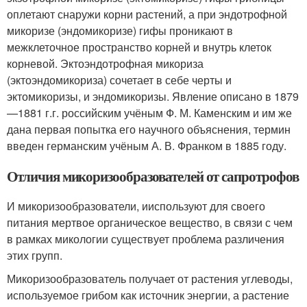
оплетают снаружи корни растений, а при эндотрофной
микоризе (эндомикоризе) гифы проникают в
межклеточное пространство корней и внутрь клеток
корневой. Эктоэндотрофная микориза
(эктоэндомикориза) сочетает в себе черты и
эктомикоризы, и эндомикоризы. Явление описано в 1879
—1881 г.г. российским учёным Ф. М. Каменским и им же
дана первая попытка его научного объяснения, термин
введен германским учёным А. В. Франком в 1885 году.
Отличия микоризообразователей от сапротрофов
И микоризообразователи, ииспользуют для своего
питания мертвое органическое вещество, в связи с чем
в рамках микологии существует проблема различения
этих групп.
Микоризообразователь получает от растения углеводы,
используемое грибом как источник энергии, а растение