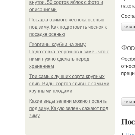
внутри. 50 сортов яблок с фото и
пакета
описаниями
Соста
Посадка озимого чеснока осенью
под зиму. Как подготовить чеснок к
читат
посадке осенью
Георгины клубни на зиму.
Фос
Подготовка георгинов к зиме - что с
Фосфо
ними нужно сделать перед
относ
хранением
преци
Три самых лучших сорта крупных
слив. Виды сортов сливы с самыми
крупными плодами
Какие виды зелени можно посеять
читат
под зиму. Какую зелень сажают под
зиму
Пос
1.
Что