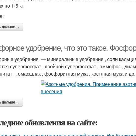
х по 1-5 кг.
в:
ь дальше →
форное удобрение, что это такое. Фосфо
рные удобрения — минеральные удобрения , соли кальция
ятся суперфосфат , двойной суперфосфат , аммофос , диам
питат , томасшлак , фосфоритная мука , костяная мука и др.
ь дальше →
ледние обновления на сайте:
 посадить на даче из цветов в осенний период. Необходимо