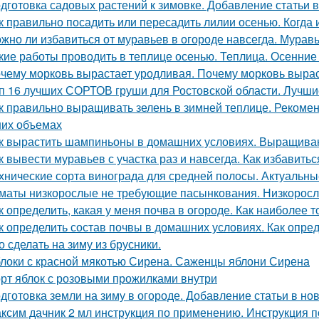
дготовка садовых растений к зимовке. Добавление статьи 
к правильно посадить или пересадить лилии осенью. Когда
жно ли избавиться от муравьев в огороде навсегда. Муравь
кие работы проводить в теплице осенью. Теплица. Осенние
чему морковь вырастает уродливая. Почему морковь вырас
п 16 лучших СОРТОВ груши для Ростовской области. Лучши
к правильно выращивать зелень в зимней теплице. Рекоме
их объемах
к вырастить шампиньоны в домашних условиях. Выращив
к вывести муравьев с участка раз и навсегда. Как избавитьс
хнические сорта винограда для средней полосы. Актуальны
маты низкорослые не требующие пасынкования. Низкорос
к определить, какая у меня почва в огороде. Как наиболее 
к определить состав почвы в домашних условиях. Как опре
о сделать на зиму из брусники.
локи с красной мякотью Сирена. Саженцы яблони Сирена
рт яблок с розовыми прожилками внутри
дготовка земли на зиму в огороде. Добавление статьи в но
ксим дачник 2 мл инструкция по применению. Инструкция