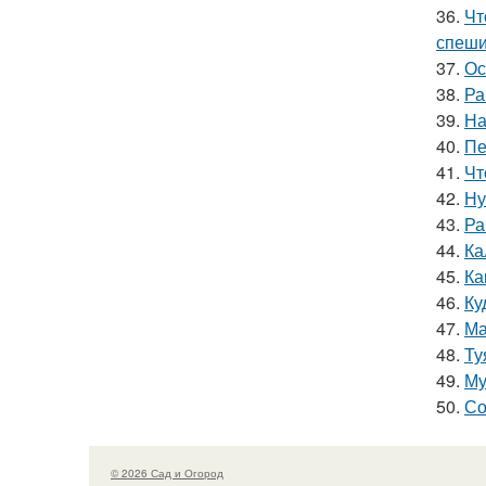
36.
Чт
спеши
37.
Ос
38.
Ра
39.
На
40.
Пе
41.
Чт
42.
Ну
43.
Ра
44.
Ка
45.
Ка
46.
Ку
47.
Ма
48.
Ту
49.
Му
50.
Со
© 2026 Сад и Огород