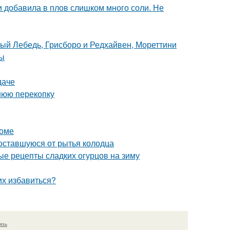
ли добавила в плов слишком много соли. Не
лый Лебедь, Грисборо и Редхайвен, Мореттини
ты
даче
нюю перекопку
доме
, оставшуюся от рытья колодца
ые рецепты сладких огурцов на зиму
их избавиться?
язь