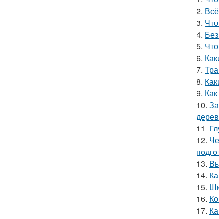
2.
Всё
3.
Что
4.
Без
5.
Что
6.
Как
7.
Тра
8.
Как
9.
Как
10.
За
дерев
11.
Гл
12.
Че
подго
13.
Вы
14.
Ка
15.
Шк
16.
Ко
17.
Ка