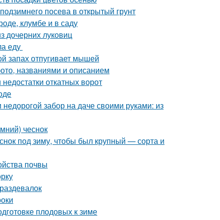
 подзимнего посева в открытый грунт
роде, клумбе и в саду
з дочерних луковиц
ла еду
ой запах отпугивает мышей
фото, названиями и описанием
 недостатки откатных ворот
оде
 недорогой забор на даче своими руками: из
имний) чеснок
еснок под зиму, чтобы был крупный — сорта и
ойства почвы
орку
 раздевалок
роки
одготовке плодовых к зиме