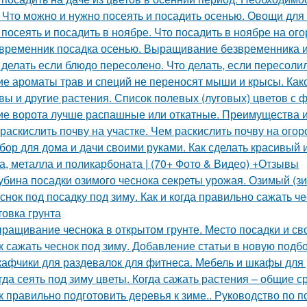
 Что можно и нужно посеять и посадить осенью. Овощи для
 посеять и посадить в ноябре. Что посадить в ноябре на ого
временник посадка осенью. Выращивание безвременника и
 делать если блюдо пересолено. Что делать, если пересоли
ие ароматы трав и специй не переносят мыши и крысы. Как
вы и другие растения. Список полевых (луговых) цветов с 
ие ворота лучше распашные или откатные. Преимущества и
 раскислить почву на участке. Чем раскислить почву на огор
бор для дома и дачи своими руками. Как сделать красивый и
а, металла и поликарбоната | (70+ Фото & Видео) +Отзывы
убина посадки озимого чеснока секреты урожая. Озимый (з
снок под посадку под зиму. Как и когда правильно сажать ч
товка грунта
ращивание чеснока в открытом грунте. Место посадки и св
к сажать чеснок под зиму. Добавление статьи в новую подб
афчики для раздевалок для фитнеса. Мебель и шкафы для
гда сеять под зиму цветы. Когда сажать растения – общие с
к правильно подготовить деревья к зиме.. Руководство по п