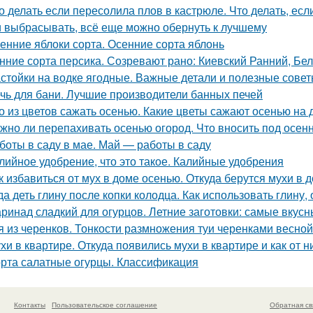
о делать если пересолила плов в кастрюле. Что делать, ес
 выбрасывать, всё еще можно обернуть к лучшему
енние яблоки сорта. Осенние сорта яблонь
нние сорта персика. Созревают рано: Киевский Ранний, Бе
стойки на водке ягодные. Важные детали и полезные сове
чь для бани. Лучшие производители банных печей
о из цветов сажать осенью. Какие цветы сажают осенью на 
жно ли перепахивать осенью огород. Что вносить под осен
боты в саду в мае. Май — работы в саду
лийное удобрение, что это такое. Калийные удобрения
к избавиться от мух в доме осенью. Откуда берутся мухи в 
да деть глину после копки колодца. Как использовать глину
ринад сладкий для огурцов. Летние заготовки: самые вкусн
я из черенков. Тонкости размножения туи черенками весной
хи в квартире. Откуда появились мухи в квартире и как от н
рта салатные огурцы. Классификация
Контакты
Пользовательское соглашение
Обратная св