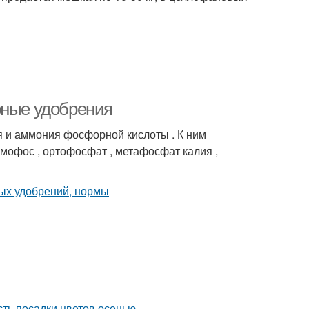
рные удобрения
 и аммония фосфорной кислоты . К ним
мофос , ортофосфат , метафосфат калия ,
сть посадки цветов осенью