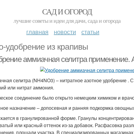
САД И ОГОРОД
лучшие советы и идеи для дачи, сада и огорода
главная
новости
статьи
о-удобрение из крапивы
брение аммиачная селитра применение.
чная селитра (NH4NO3) – нитратное азотное удобрение . 
ий или нитрат аммония.
еское соединение было открыто немецким химиком и врачом
ное назначение – допосевная и ранняя подкормка овощных
кается в гранулированной форме. Гранулы концентрированн
ватый или красный оттенок из-за добавок. Расфасовка разл
нения, площади участка. В специализированных магазинах 