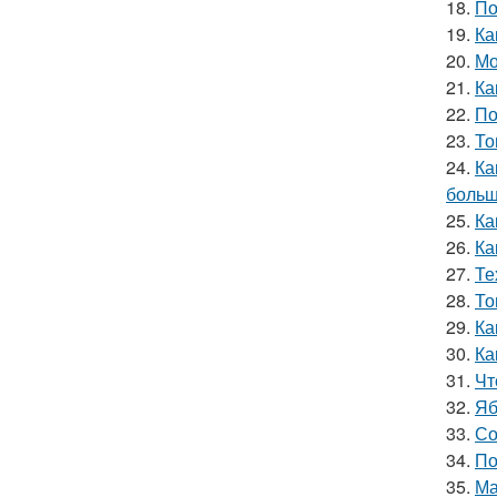
18.
По
19.
Ка
20.
Мо
21.
Ка
22.
По
23.
То
24.
Ка
больш
25.
Ка
26.
Ка
27.
Те
28.
То
29.
Ка
30.
Ка
31.
Чт
32.
Яб
33.
Со
34.
По
35.
Ма