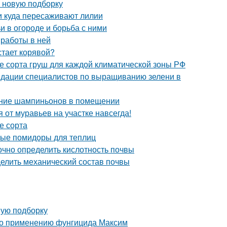
в новую подборку
 и куда пересаживают лилии
и в огороде и борьба с ними
 работы в ней
тает корявой?
е сорта груш для каждой климатической зоны РФ
ндации специалистов по выращиванию зелени в
ание шампиньонов в помещении
я от муравьев на участке навсегда!
е сорта
лые помидоры для теплиц
точно определить кислотность почвы
делить механический состав почвы
вую подборку
 по применению фунгицида Максим