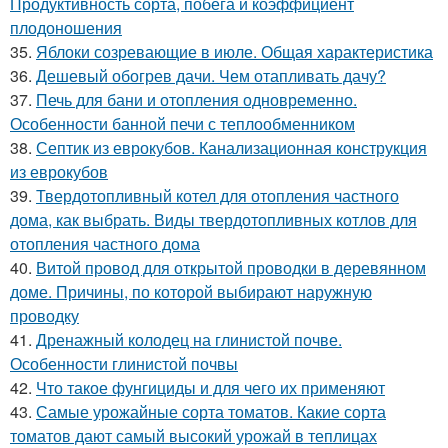
Продуктивность сорта, побега и коэффициент
плодоношения
35.
Яблоки созревающие в июле. Общая характеристика
36.
Дешевый обогрев дачи. Чем отапливать дачу?
37.
Печь для бани и отопления одновременно.
Особенности банной печи с теплообменником
38.
Септик из еврокубов. Канализационная конструкция
из еврокубов
39.
Твердотопливный котел для отопления частного
дома, как выбрать. Виды твердотопливных котлов для
отопления частного дома
40.
Витой провод для открытой проводки в деревянном
доме. Причины, по которой выбирают наружную
проводку
41.
Дренажный колодец на глинистой почве.
Особенности глинистой почвы
42.
Что такое фунгициды и для чего их применяют
43.
Самые урожайные сорта томатов. Какие сорта
томатов дают самый высокий урожай в теплицах