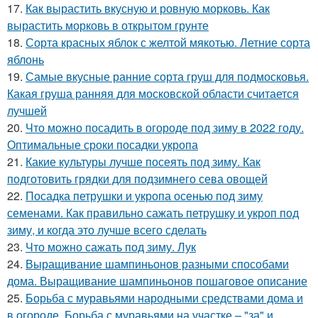
17.
Как вырастить вкусную и ровную морковь. Как
вырастить морковь в открытом грунте
18.
Сорта красных яблок с желтой мякотью. Летние сорта
яблонь
19.
Самые вкусные ранние сорта груш для подмосковья.
Какая груша ранняя для московской области считается
лучшей
20.
Что можно посадить в огороде под зиму в 2022 году.
Оптимальные сроки посадки укропа
21.
Какие культуры лучше посеять под зиму. Как
подготовить грядки для подзимнего сева овощей
22.
Посадка петрушки и укропа осенью под зиму
семенами. Как правильно сажать петрушку и укроп под
зиму, и когда это лучше всего сделать
23.
Что можно сажать под зиму. Лук
24.
Выращивание шампиньонов разными способами
дома. Выращивание шампиньонов пошаговое описание
25.
Борьба с муравьями народными средствами дома и
в огороде. Борьба с муравьями на участке – "за" и