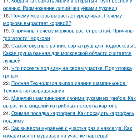
17.
Когда и как сажать лилии в открытый грунт весной и
осенью. Размножение лилий чешуйками луковиц
18.
Почему морковь вырастает уродливая. Почему
морковь вырастает корявой?
19.
3 причины почему морковь растет рогатой. Причины
“рогатости” моркови
20.
Самые вкусные ранние сорта груш для подмосковья.
Какая груша ранняя для московской области считается
лучшей
21.
Что посеять под зиму на своем участке. Подготовка
грядок
22.
Полная Технология выращивания шампиньонов.
Технология выращивания
23.
Мицелий шампиньонов своими руками из грибов. Как
вырастить мицелий из грибных ножек на картоне
24.
Озимая посадка картофеля. Как посадить картофель
под зиму
25.
Как вывести муравьев с участка раз и навсегда. Как
избавиться от муравьев на участке навсегда!