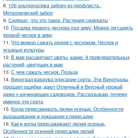
8.
100 альтернатива забору из профлиста..
Металлический забор
9.
Сидерат, что это такое. Растения-сидераты
10.
Посадка ярового чеснока под зиму. Можно ли садить
яровой чеснок в зиму
11.
Что можно сажать рядом с чесноком. Чеснок и
ягодные культуры
12.
В мае расцветают цветы, какие. 9 привлекательных
растений, цветущих в мае
13.
С чем сажать чеснок. Польза
14.
Виноград вардува описание сорта. Эти Винограды
прощает ошибки, дают Отличный и Вкусный урожай
даже у начинающих садоводов. Рассказываю, почему
именно эти сорта
15.
Когда пересаживать лилии осенью. Особенности
выращивания и показания к пересадке
16.
Как и когда пересаживают лилии осенью.
Особенности осенней пересадки лилий