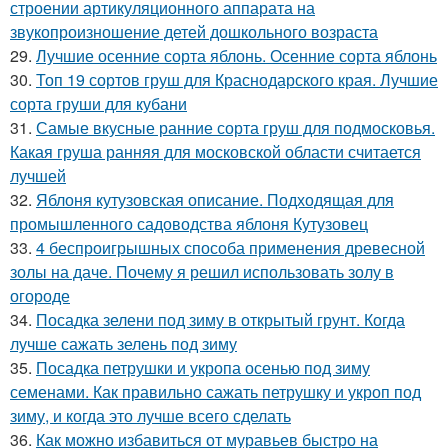
строении артикуляционного аппарата на
звукопроизношение детей дошкольного возраста
29.
Лучшие осенние сорта яблонь. Осенние сорта яблонь
30.
Топ 19 сортов груш для Краснодарского края. Лучшие
сорта груши для кубани
31.
Самые вкусные ранние сорта груш для подмосковья.
Какая груша ранняя для московской области считается
лучшей
32.
Яблоня кутузовская описание. Подходящая для
промышленного садоводства яблоня Кутузовец
33.
4 беспроигрышных способа применения древесной
золы на даче. Почему я решил использовать золу в
огороде
34.
Посадка зелени под зиму в открытый грунт. Когда
лучше сажать зелень под зиму
35.
Посадка петрушки и укропа осенью под зиму
семенами. Как правильно сажать петрушку и укроп под
зиму, и когда это лучше всего сделать
36.
Как можно избавиться от муравьев быстро на