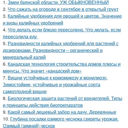
1.
Змеи брянской области. УЖ ОБЫКНОВЕННЫЙ
2.
Что сажать на огороде в сентябре в открытый грунт
3.
Калийные удобрения для овощей и цветов. Значение
и виды калийных удобрений
4.
Что делать если блюдо пересолено. Что делать, если
пересолила еду
5.
Разновидности калийных удобрений для растений с
дозировками. Разновидности – органический и
минеральный калий
6.
Канадская технология строительства домов плюсы и
минусы. Что значит «канадский дом»
7.
Вишни устойчивые к коккомикозу и монилиозу.
Зимостойкие, устойчивые и урожайные сорта
самоплодной вишни
8.
Биологическая защита растений от вредителей. Типы
и принципы действия биопрепаратов
9.
Какой самый дешевый забор на дачу. Деревянные
10.
Глубина посадки озимого чеснока секреты урожая.
Озимый (зимний) чеснок