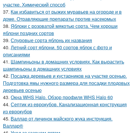
участке. Химический способ
37.
Как избавиться от рыжих муравьев на огороде и в
доме. Отравляющие препараты против насекомых
38.
Яблоки с розоватой мякотью сорта. Чем хороши
яблони поздних сортов
39.
Спуровые сорта яблонь их названия
40.
Летний сорт яблони. 50 сортов яблок с фото и
описаниями
41.
Шампиньоны в домашних условиях. Как вырастить
шампиньоны в домашних условиях
42.
Посадка деревьев и кустарников на участке осенью.
Подготовка ямы нужного размера для посадки плодовых
деревьев осенью
43.
Окна WHS Halo. Обзор профиля WHS Halo 60
44.
Септик из еврокубов. Канализационная конструкция
из еврокубов
45.
Валлар от личинок майского жука инструкция.
Валлар®
46.
Уход за газоном летом