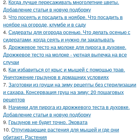
2.
Когда лучше пересаживать многолетние цветы.
Добавление статьи в новую подборку
3.
Что посеять и посадить в ноябре. Что посадить в
ноябре на огороде, клумбе и в саду
4.
Сидераты для огорода осенью. Что делать осенью с
сидератами, когда сеять и нужно ли закапывать
5.
Дрожжевое тесто на молоке для пирога в духовке.
Дрожжевое тесто на молоке - уютная выпечка на все
случаи
6.
Как избавиться от крыс и мышей с помощью трав.
Уничтожение грызунов в домашних условиях
7.
Заготовки из груши на зиму рецепты без стерилизации
и сахара. Консервация груш на зиму: 20 пошаговых
рецептов
8.
Начинки для пирога из дрожжевого теста в духовке.
Добавление статьи в новую подборку
9.
Грызунов не будет точно. Эковата
10.
Отпугивающие растения для мышей и где они
обитают. Растения