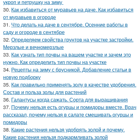
укроп и петрушку на зиму
30.
Как избавиться от муравьев на даче. Как избавиться
от муравьев в огороде
31.
Что делать на даче в сентябре. Осенние работы в
саду и огороде в сентябре
32.
Определяем свойства грунтов на участке застройки.
Мерзлые и вечномерзлые
33.
Как узнать тип почвы на вашем участке и зачем это
нужно. Как определить тип почвы на участке
34.
Рецепты на зиму с брусникой. Добавление статьи в
новую подборку
35.
Как правильно применять золу в качестве удобрения.
Состав и польза золы для растений
36.
Галантусы когда сажать. Сорта для выращивания
37.
Почему нельзя есть огурцы и помидоры вместе. Врач
рассказал, почему нельзя в салате смешивать огурцы и
помидоры
38.
Какие растения нельзя удобрять золой и почему.
Какие растения нельзя подкармливать золой