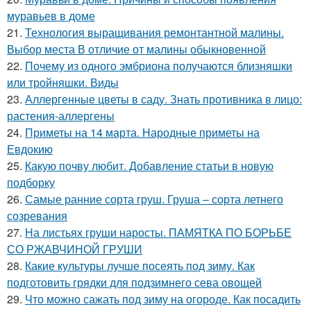
муравьев в доме
21.
Технология выращивания ремонтантной малины.
Выбор места В отличие от малины обыкновенной
22.
Почему из одного эмбриона получаются близняшки
или тройняшки. Виды
23.
Аллергенные цветы в саду. Знать противника в лицо:
растения-аллергены
24.
Приметы на 14 марта. Народные приметы на
Евдокию
25.
Какую почву любит. Добавление статьи в новую
подборку
26.
Самые ранние сорта груш. Груша – сорта летнего
созревания
27.
На листьях груши наросты. ПАМЯТКА ПО БОРЬБЕ
СО РЖАВЧИНОЙ ГРУШИ
28.
Какие культуры лучше посеять под зиму. Как
подготовить грядки для подзимнего сева овощей
29.
Что можно сажать под зиму на огороде. Как посадить