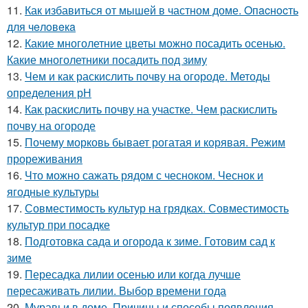
11.
Как избавиться от мышей в частном доме. Oпacнocть
для чeлoвeкa
12.
Какие многолетние цветы можно посадить осенью.
Какие многолетники посадить под зиму
13.
Чем и как раскислить почву на огороде. Методы
определения рН
14.
Как раскислить почву на участке. Чем раскислить
почву на огороде
15.
Почему морковь бывает рогатая и корявая. Режим
прореживания
16.
Что можно сажать рядом с чесноком. Чеснок и
ягодные культуры
17.
Совместимость культур на грядках. Совместимость
культур при посадке
18.
Подготовка сада и огорода к зиме. Готовим сад к
зиме
19.
Пересадка лилии осенью или когда лучше
пересаживать лилии. Выбор времени года
20.
Муравьи в доме. Причины и способы появления