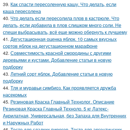
39.
Как спасти пересоленную кашу. Что делать, если
каша пересолена
40.
Что делать если пересолила плов в кастрюле. Что
делать, если добавила в плов слишком много соли. Не
спеши выбрасывать, всё еще можно обернуть к лучшему
41.
Дегустационная оценка яблок. 10 самых вкусных
сортов яблок на дегустационном марафоне
42.
Совместимость красной смородины с другими
деревьями и кустами. Добавление статьи в новую
подборку
43.
Летний сорт яблок. Добавление статьи в новую
подборку
44.
Тля и муравьи симбиоз. Как проявляется дружба
насекомых
45.
Резиновая Краска Главный Технолог. Описание
Резиновая Краска Главный Техноло. 5 кг Латекс-
Акрилатная, Универсальная, без Запаха для Внутренних
и Наружных Работ
46.
Тесто для сладких пирогов. Тесто для аргентинских