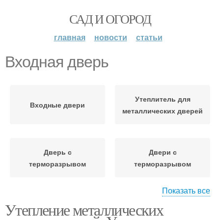
САД И ОГОРОД
главная
новости
статьи
Входная дверь
Утеплитель для
Входные двери
металлических дверей
Дверь с
Двери с
терморазрывом
терморазрывом
Показать все
Утепление металлических
Терморазрыв в
Пластиковые двери
металлических дверях