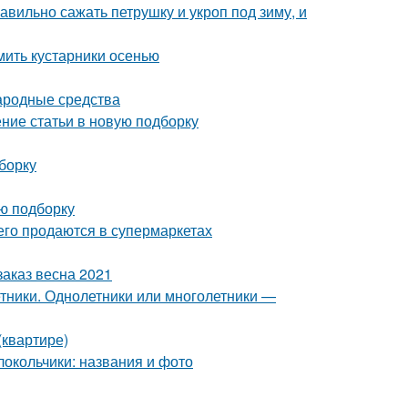
авильно сажать петрушку и укроп под зиму, и
ить кустарники осенью
Народные средства
ение статьи в новую подборку
борку
ую подборку
сего продаются в супермаркетах
аказ весна 2021
тники. Однолетники или многолетники —
(квартире)
олокольчики: названия и фото