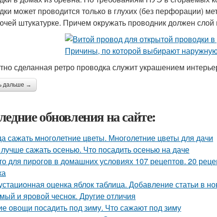
дки может проводится только в глухих (без перфорации) ме
ючей штукатурке. Причем окружать проводник должен слой в
тно сделанная ретро проводка служит украшением интерье
ь дальше →
ледние обновления на сайте:
да сажать многолетние цветы. Многолетние цветы для дачи
 лучше сажать осенью. Что посадить осенью на даче
то для пирогов в домашних условиях 107 рецептов. 20 реце
ка
устационная оценка яблок таблица. Добавление статьи в н
мый и яровой чеснок. Другие отличия
ие овощи посадить под зиму. Что сажают под зиму