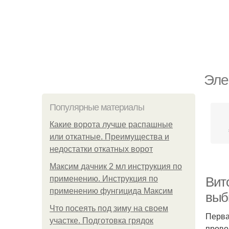
Эле
Популярные материалы
Какие ворота лучше распашные
или откатные. Преимущества и
недостатки откатных ворот
Максим дачник 2 мл инструкция по
применению. Инструкция по
Вит
применению фунгицида Максим
выб
Что посеять под зиму на своем
Перва
участке. Подготовка грядок
прово