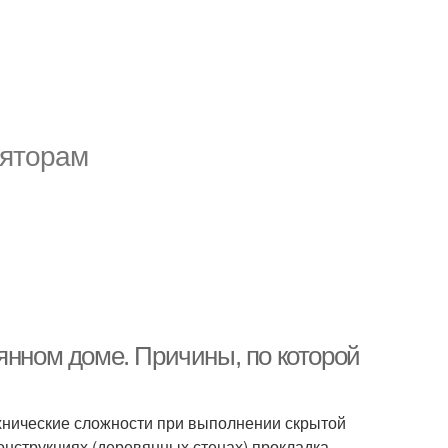
ляторам
янном доме. Причины, по которой
хнические сложности при выполнении скрытой
онструкциях (деревянных стенах) прокладка