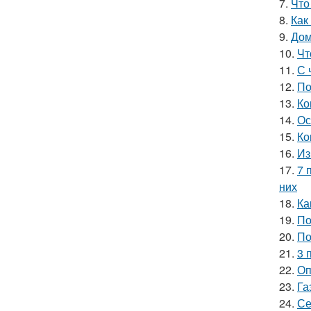
7.
Что
8.
Как
9.
Дом
10.
Чт
11.
С 
12.
По
13.
Ко
14.
Ос
15.
Ко
16.
Из
17.
7 
них
18.
Ка
19.
По
20.
По
21.
3 
22.
Оп
23.
Га
24.
Се