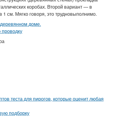
таллических коробах. Второй вариант — в
 1 см. Мягко говоря, это трудновыполнимо.
ра
птов теста для пирогов, которые оценит любая
овую подборку