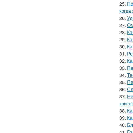
25.
По
когда
26.
Уд
27.
Оз
28.
Ка
29.
Ка
30.
Ка
31.
Ре
32.
Ка
33.
Пе
34.
Тв
35.
Пе
36.
Сл
37.
Не
крите
38.
Ка
39.
Ка
40.
Бл
41.
Го