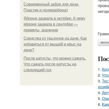
Современный забор для дачи.
прово
Пластик и поликарбонат
негор
Яблоня зацвела в октябре. К чему
яблоня зацвела в сентябре —
приметы, значение
Грамо
Средства от грызунов на даче. Как
читат
избавиться от мышей и крыс на
даче?
Пос
После капусты, что можно сажать.
Что сажать после капусты на
1.
Ког
следующий год
2.
Что
3.
Тес
хозяй
4.
Дег
5.
Ози
6.
Как