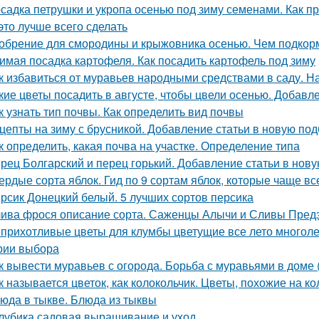
садка петрушки и укропа осенью под зиму семенами. Как пр
 это лучше всего сделать
обрение для смородины и крыжовника осенью. Чем подкорм
имая посадка картофеля. Как посадить картофель под зиму
к избавиться от муравьев народными средствами в саду. 
кие цветы посадить в августе, чтобы цвели осенью. Добавл
к узнать тип почвы. Как определить вид почвы
цепты на зиму с брусникой. Добавление статьи в новую под
к определить, какая почва на участке. Определение типа
рец Болгарский и перец горький. Добавление статьи в нов
ердые сорта яблок. Гид по 9 сортам яблок, которые чаще в
рсик Донецкий белый. 5 лучших сортов персика
ива фрося описание сорта. Саженцы Алычи и Сливы Предз
прихотливые цветы для клумбы цветущие все лето многоле
рии выбора
к вывести муравьев с огорода. Борьба с муравьями в доме 
к называется цветок, как колокольчик. Цветы, похожие на к
юда в тыкве. Блюда из тыквы
лубика садовая выращивание и уход.