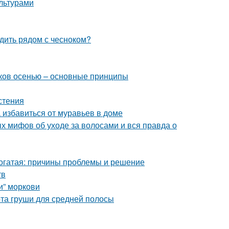
льтурами
адить рядом с чесноком?
иков осенью – основные принципы
стения
 избавиться от муравьев в доме
х мифов об уходе за волосами и вся правда о
рогатая: причины проблемы и решение
тв
и” моркови
та груши для средней полосы