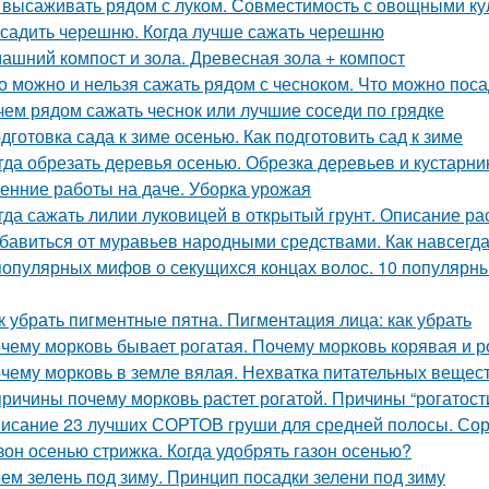
 высаживать рядом с луком. Совместимость с овощными ку
 садить черешню. Когда лучше сажать черешню
ашний компост и зола. Древесная зола + компост
о можно и нельзя сажать рядом с чесноком. Что можно пос
чем рядом сажать чеснок или лучшие соседи по грядке
дготовка сада к зиме осенью. Как подготовить сад к зиме
гда обрезать деревья осенью. Обрезка деревьев и кустарн
енние работы на даче. Уборка урожая
гда сажать лилии луковицей в открытый грунт. Описание ра
бавиться от муравьев народными средствами. Как навсегда
популярных мифов о секущихся концах волос. 10 популярны
к убрать пигментные пятна. Пигментация лица: как убрать
чему морковь бывает рогатая. Почему морковь корявая и 
чему морковь в земле вялая. Нехватка питательных вещес
причины почему морковь растет рогатой. Причины “рогатост
исание 23 лучших СОРТОВ груши для средней полосы. Сор
зон осенью стрижка. Когда удобрять газон осенью?
ем зелень под зиму. Принцип посадки зелени под зиму