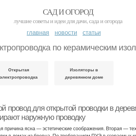
САД И ОГОРОД
лучшие советы и идеи для дачи, сада и огорода
главная
новости
статьи
ктропроводка по керамическим изо
Открытая
Изоляторы в
электропроводка
деревянном доме
ой провод для открытой проводки в дерев
ирают наружную проводку
я причина ясна — эстетические соображения. Вторая — те
дки в домах из бревна. По требованиям ПУЭ в сгораемых к