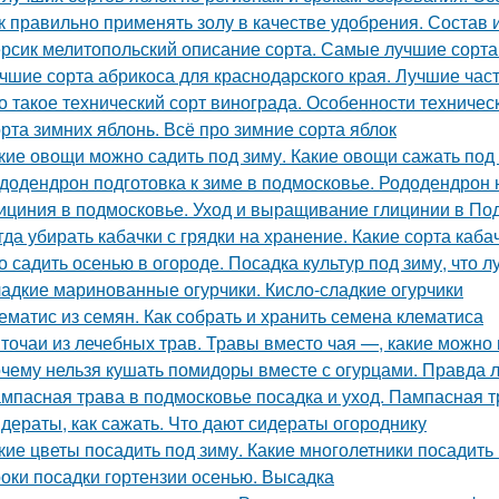
к правильно применять золу в качестве удобрения. Состав 
рсик мелитопольский описание сорта. Самые лучшие сорта
чшие сорта абрикоса для краснодарского края. Лучшие час
о такое технический сорт винограда. Особенности техничес
рта зимних яблонь. Всё про зимние сорта яблок
кие овощи можно садить под зиму. Какие овощи сажать под
додендрон подготовка к зиме в подмосковье. Рододендрон н
ициния в подмосковье. Уход и выращивание глицинии в По
гда убирать кабачки с грядки на хранение. Какие сорта каб
о садить осенью в огороде. Посадка культур под зиму, что 
адкие маринованные огурчики. Кисло-сладкие огурчики
ематис из семян. Как собрать и хранить семена клематиса
точаи из лечебных трав. Травы вместо чая —, какие можно 
чему нельзя кушать помидоры вместе с огурцами. Правда л
мпасная трава в подмосковье посадка и уход. Пампасная 
дераты, как сажать. Что дают сидераты огороднику
кие цветы посадить под зиму. Какие многолетники посадить
оки посадки гортензии осенью. Высадка