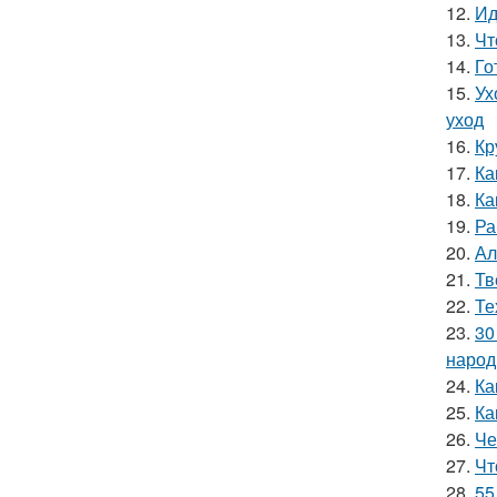
12.
Ид
13.
Чт
14.
Го
15.
Ух
уход
16.
Кр
17.
Ка
18.
Ка
19.
Ра
20.
Ал
21.
Тв
22.
Те
23.
30
народ
24.
Ка
25.
Ка
26.
Че
27.
Чт
28.
55