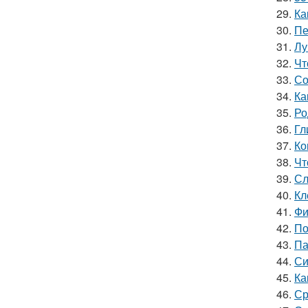
29.
Ка
30.
Пе
31.
Лу
32.
Чт
33.
Со
34.
Ка
35.
Ро
36.
Гл
37.
Ко
38.
Чт
39.
Сл
40.
Кл
41.
Фи
42.
По
43.
Па
44.
Си
45.
Ка
46.
Ср