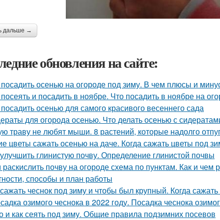
ь дальше →
ледние обновления на сайте:
 посадить осенью на огороде под зиму. В чем плюсы и мин
 посеять и посадить в ноябре. Что посадить в ноябре на ого
 посадить осенью для самого красивого весеннего сада
ераты для огорода осенью. Что делать осенью с сидератами
ую траву не любят мыши. 8 растений, которые надолго отпу
ие цветы сажать осенью на даче. Когда сажать цветы под з
 улучшить глинистую почву. Определение глинистой почвы
 раскислить почву на огороде схема по пунктам. Как и чем
тности, способы и план работы
 сажать чеснок под зиму и чтобы был крупный. Когда сажать
садка озимого чеснока в 2022 году. Посадка чеснока озимо
о и как сеять под зиму. Общие правила подзимних посевов