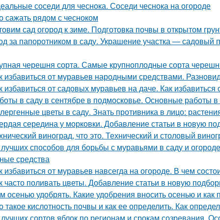
еальные соседи для чеснока. Соседи чеснока на огороде
о сажать рядом с чесноком
товим сад огород к зиме. Подготовка почвы в открытом грун
од за папоротником в саду. Украшение участка — садовый п
упная черешня сорта. Самые крупноплодные сорта черешн
к избавиться от муравьев народными средствами. Разнов
к избавиться от садовых муравьев на даче. Как избавиться 
боты в саду в сентябре в подмосковье. Основные работы в 
лергенные цветы в саду. Знать противника в лицо: растен
ердая середина у морковки. Добавление статьи в новую по
хнический виноград, что это. Технический и столовый виног
 лучших способов для борьбы с муравьями в саду и огороде.
ные средства
к избавиться от муравьев навсегда на огороде. В чем сост
к часто поливать цветы. Добавление статьи в новую подбор
м осенью удобрять. Какие удобрения вносить осенью и как 
о такое кислотность почвы и как ее определить. Как опред
 лучших сортов яблок по регионам и срокам созревания. О