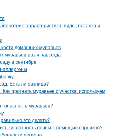
те
апоротник: характеристика, виды, посадка и
и
идности домашних муравьев
от муравьев раз и навсегда
саду в сентябре
ия-аллергены
дборку
рад. Есть ли разница?
 Как прогнать муравьев с участка: используем
оит опасность муравьев?
ку
правильно это делать?
елить кислотность почвы с помощью сорняков?
собенности региона