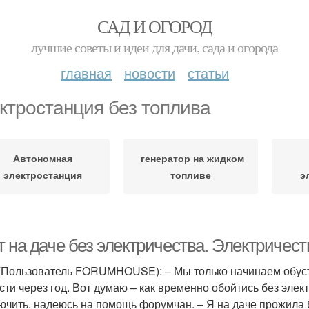
САД И ОГОРОД
лучшие советы и идеи для дачи, сада и огорода
главная
новости
статьи
ктростанция без топлива
Автономная
генератор на жидком
электростанция
топливе
э
т на даче без электричества. Электричес
(Пользователь FORUMHOUSE): – Мы только начинаем обуст
сти через год. Вот думаю – как временно обойтись без элект
ючить, надеюсь на помощь форумчан. – Я на даче прожила б