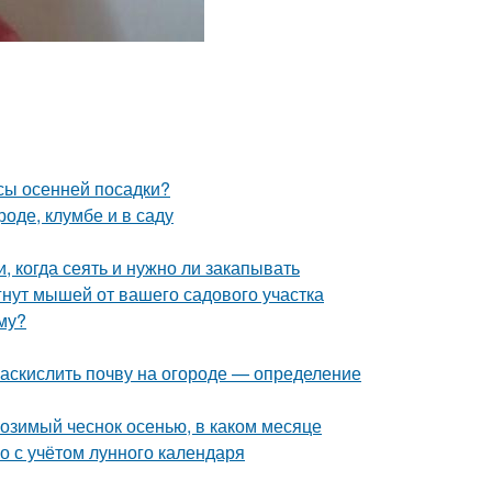
усы осенней посадки?
роде, клумбе и в саду
, когда сеять и нужно ли закапывать
гнут мышей от вашего садового участка
иму?
 раскислить почву на огороде — определение
 озимый чеснок осенью, в каком месяце
го с учётом лунного календаря