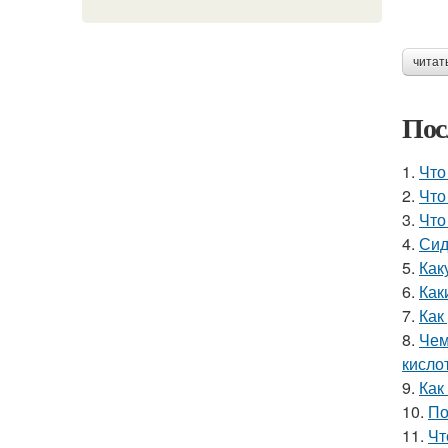
читат
Пос
1.
Что
2.
Что
3.
Что
4.
Сид
5.
Как
6.
Как
7.
Как
8.
Чем
кисло
9.
Как
10.
По
11.
Чт