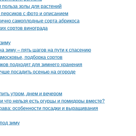
и польза золы для растений
 персиков с фото и описанием
тично самоплодные сорта абрикоса
ких сортов винограда
 зиму
а зиму – пять шагов на пути к спасению
дмосковье, подборка сортов
ачков подходят для зимнего хранения
лучше посадить осенью на огороде
пить утром, днем и вечером
и что нельзя есть огурцы и помидоры вместе?
трава: особенности посадки и выращивания
 под зиму