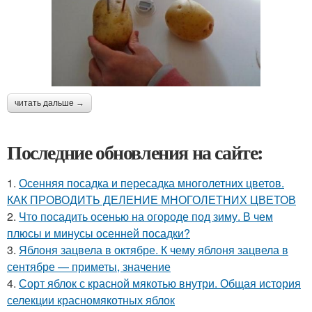
читать дальше →
Последние обновления на сайте:
1.
Осенняя посадка и пересадка многолетних цветов.
КАК ПРОВОДИТЬ ДЕЛЕНИЕ МНОГОЛЕТНИХ ЦВЕТОВ
2.
Что посадить осенью на огороде под зиму. В чем
плюсы и минусы осенней посадки?
3.
Яблоня зацвела в октябре. К чему яблоня зацвела в
сентябре — приметы, значение
4.
Сорт яблок с красной мякотью внутри. Общая история
селекции красномякотных яблок