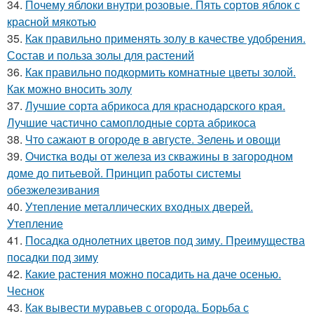
34.
Почему яблоки внутри розовые. Пять сортов яблок с
красной мякотью
35.
Как правильно применять золу в качестве удобрения.
Состав и польза золы для растений
36.
Как правильно подкормить комнатные цветы золой.
Как можно вносить золу
37.
Лучшие сорта абрикоса для краснодарского края.
Лучшие частично самоплодные сорта абрикоса
38.
Что сажают в огороде в августе. Зелень и овощи
39.
Очистка воды от железа из скважины в загородном
доме до питьевой. Принцип работы системы
обезжелезивания
40.
Утепление металлических входных дверей.
Утепление
41.
Посадка однолетних цветов под зиму. Преимущества
посадки под зиму
42.
Какие растения можно посадить на даче осенью.
Чеснок
43.
Как вывести муравьев с огорода. Борьба с