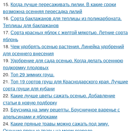
15.
Когда лучше пересаживать лилии. В какие сроки
возможна осенняя пересадка лилий
16.
Сорта баклажанов для теплицы из поликарбоната.
Теплицы для баклажанов
17.
Сорта красных яблок с желтой мякотью. Летние сорта
яблонь
18.
Чем удобрять осенью растения. Линейка удобрений
для осеннего внесения
19.
Удобрение для сада осенью. Когда делать осеннюю
подкормку плодовых
20.
Топ 29 зимних груш.
21.
Топ 19 сортов груш для Краснодарского края. Лучшие
сорта груши для кубани
22.
Какие лучше цветы сажать осенью. Добавление
статьи в новую подборку
23.
Брусника на зиму рецепты. Брусничное варенье с
апельсинами и яблоками
24.
Какие пряные травы можно сажать под зиму.
Осенние пряные травы на моем огороде