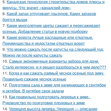
5.
Канадская технология строительства домов плюсы и
минусы. Что значит «канадский дом»
6.
Какой запах отпугивает грызунов. Каких запахов
боятся мыши
7.
Какие многолетние цветы сажают и пересаживают
осенью. Добавление статьи в новую подборку
8.
Какие ворота лучше распашные или откатные.
Преимущества и недостатки откатных ворот
9.
Что можно сажать после капусты на следующий год.
Можно ли после капусты сажать
10.
Самые экономичные варианты забора для дачи.
Стало интересно, и я решил разобраться в чем дело???
11.
Когда и как сажать озимый чеснок осенью под зиму.
Правильно сажаем чеснок осенью
12.
Подготовка сада к зиме для начинающих в сентябре
и октябре. В октябре свои задачи
13.
Как правильно подготовить деревья к зиме..
Руководство по подготовке плодовых к зиме
14.
Черешня высота дерева. Черешня — описание