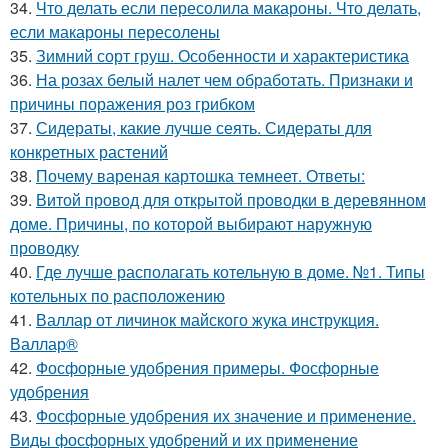
34.
Что делать если пересолила макароны. Что делать,
если макароны пересолены
35.
Зимний сорт груш. Особенности и характеристика
36.
На розах белый налет чем обработать. Признаки и
причины поражения роз грибком
37.
Сидераты, какие лучше сеять. Сидераты для
конкретных растений
38.
Почему вареная картошка темнеет. Ответы:
39.
Витой провод для открытой проводки в деревянном
доме. Причины, по которой выбирают наружную
проводку
40.
Где лучше располагать котельную в доме. №1. Типы
котельных по расположению
41.
Валлар от личинок майского жука инструкция.
Валлар®
42.
Фосфорные удобрения примеры. Фосфорные
удобрения
43.
Фосфорные удобрения их значение и применение.
Виды фосфорных удобрений и их применение