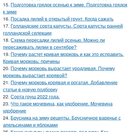
15.
Подготовка грядок осенью к зиме. Подготовка грядок
к зиме
16.
Посадка лилий в открытый грунт. Когда сажать
17.
Голландские сорта капусты. Сорта капусты ранней
голландской селекции
18.
Схема пересадки лилий осенью. Можно ли
пересаживать лилии в сентябре?
19.
Почему растет кривая морковь и как это исправить.
Кривая морковь: причины
20.
Почему морковь вырастает уродливая. Почему
морковь вырастает корявой?
21.
Почему морковь корявая и рогатая. Добавление
статьи в новую подборку
22.
Сорта груш 2022 года.
23.
Что такое мочевина, как удобрение. Мочевина
удобрение
24.
Брусника на зиму рецепты. Брусничное варенье с
апельсинами и яблоками
25.
Какие культуры лучше посеять под зиму. Как