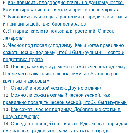
6.
Как повысить плодородие почвы на дачном участке.
Компостирование на грядках и приствольных кругах
7.
Биологическая защита растений от вредителей. Типы
и принципы действия биопрепаратов
8.
Янтарная кислота польза для растений. Список
лекарств
9.
Чеснок под посадку под зиму. Как и когда правильно
сажать чеснок под зиму, чтобы был крупный — сорта и
подготовка грунта
10.
После, каких культур можно сажать чеснок под зиму.
После чего сажать чеснок под зиму, чтобы он вырос
крупным и здоровым
11.
Озимый и яровой чеснок. Другие отличия
12.
Можно ли сажать озимый чеснок весной. Как
правильно посадить чеснок весной, чтобы был крупный
13.
Как сажать чеснок под зиму. Добавление статьи в
новую подборку
14.
Соседство овощей на грядках. Идеальные пары для
смешанных грядок: что с чем сажать на огороде