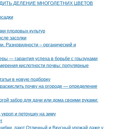
ПРОВОДИТЬ ДЕЛЕНИЕ МНОГОЛЕТНИХ ЦВЕТОВ
осадки
дки плодовых культур
осле засолки
и. Разновидности – органический и
еры — гарантия успеха в борьбе с грызунами
змерения кислотности почвы: популярные
татьи в новую подборку
м раскислить почву на огороде — определение
огой забор для дачи или дома своими руками:
 укроп и петрушку на зиму
т
шибки, дают Отличный и Вкусный урожай даже у