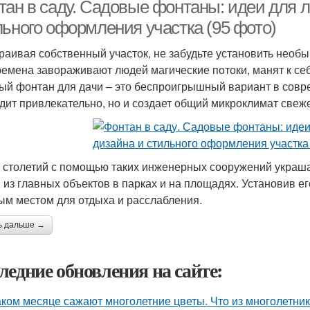
тан в саду. Садовые фонтаны: идеи для 
льного оформления участка (95 фото)
раивая собственный участок, не забудьте установить нео
ремена завораживают людей магические потоки, манят к се
ый фонтан для дачи – это беспроигрышный вариант в совр
дит привлекательно, но и создает общий микроклимат свеже
 столетий с помощью таких инженерных сооружений украшаю
 из главных объектов в парках и на площадях. Установив его 
ым местом для отдыха и расслабления.
ь дальше →
ледние обновления на сайте:
аком месяце сажают многолетние цветы. Что из многолетни