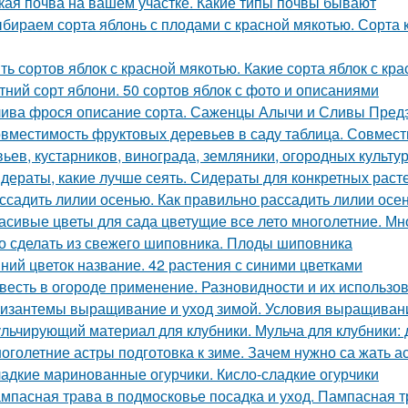
кая почва на вашем участке. Какие типы почвы бывают
бираем сорта яблонь с плодами с красной мякотью. Сорта к
ть сортов яблок с красной мякотью. Какие сорта яблок с кр
тний сорт яблони. 50 сортов яблок с фото и описаниями
ива фрося описание сорта. Саженцы Алычи и Сливы Предз
вместимость фруктовых деревьев в саду таблица. Совмест
вьев, кустарников, винограда, земляники, огородных культур
дераты, какие лучше сеять. Сидераты для конкретных раст
ссадить лилии осенью. Как правильно рассадить лилии осе
асивые цветы для сада цветущие все лето многолетние. Мно
о сделать из свежего шиповника. Плоды шиповника
ний цветок название. 42 растения с синими цветками
весть в огороде применение. Разновидности и их использо
изантемы выращивание и уход зимой. Условия выращиван
льчирующий материал для клубники. Мульча для клубники: 
оголетние астры подготовка к зиме. Зачем нужно са жать 
адкие маринованные огурчики. Кисло-сладкие огурчики
мпасная трава в подмосковье посадка и уход. Пампасная 