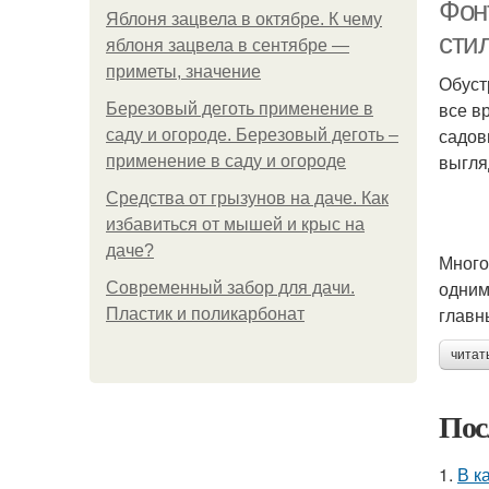
Фон
Яблоня зацвела в октябре. К чему
сти
яблоня зацвела в сентябре —
приметы, значение
Обуст
все в
Березовый деготь применение в
садов
саду и огороде. Березовый деготь –
выгля
применение в саду и огороде
Средства от грызунов на даче. Как
избавиться от мышей и крыс на
даче?
Много
одним
Современный забор для дачи.
главн
Пластик и поликарбонат
читат
Пос
1.
В к