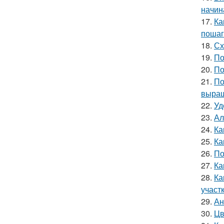
начин
17.
Ка
пошаг
18.
Сх
19.
По
20.
По
21.
По
выращ
22.
Уд
23.
Ал
24.
Ка
25.
Ка
26.
По
27.
Ка
28.
Ка
участ
29.
Ан
30.
Цв