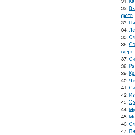
31.
Ка
32.
Вы
фото
33.
Пя
34.
Ле
35.
Сл
36.
Со
(дере
37.
Си
38.
Ра
39.
Кр
40.
Чт
41.
Си
42.
Из
43.
Хр
44.
Му
45.
Мн
46.
Сл
47.
Па