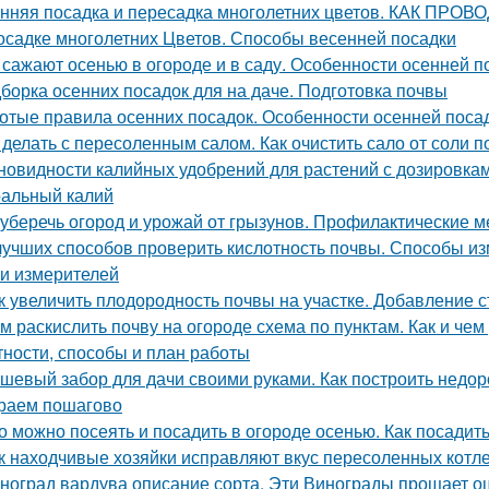
нняя посадка и пересадка многолетних цветов. КАК 
осадке многолетних Цветов. Способы весенней посадки
 сажают осенью в огороде и в саду. Особенности осенней п
борка осенних посадок для на даче. Подготовка почвы
отые правила осенних посадок. Особенности осенней поса
 делать с пересоленным салом. Как очистить сало от соли п
новидности калийных удобрений для растений с дозировкам
альный калий
 уберечь огород и урожай от грызунов. Профилактические м
лучших способов проверить кислотность почвы. Способы и
и измерителей
к увеличить плодородность почвы на участке. Добавление с
м раскислить почву на огороде схема по пунктам. Как и че
тности, способы и план работы
шевый забор для дачи своими руками. Как построить недор
раем пошагово
о можно посеять и посадить в огороде осенью. Как посадить
к находчивые хозяйки исправляют вкус пересоленных котле
ноград вардува описание сорта. Эти Винограды прощает о