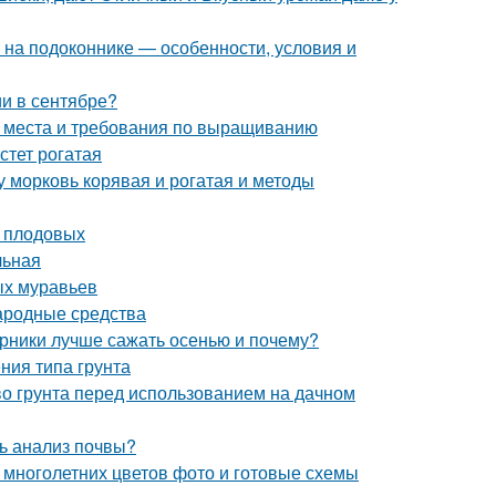
ь на подоконнике — особенности, условия и
и в сентябре?
а места и требования по выращиванию
стет рогатая
у морковь корявая и рогатая и методы
у плодовых
льная
ых муравьев
Народные средства
арники лучше сажать осенью и почему?
ения типа грунта
тво грунта перед использованием на дачном
ь анализ почвы?
 многолетних цветов фото и готовые схемы