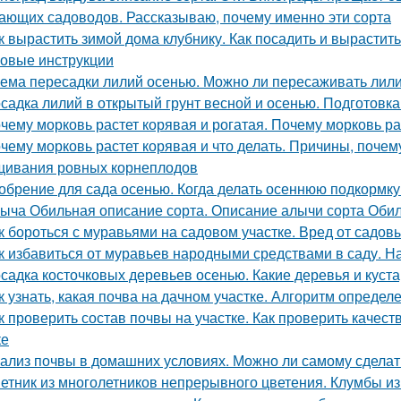
ающих садоводов. Рассказываю, почему именно эти сорта
к вырастить зимой дома клубнику. Как посадить и вырастит
овые инструкции
ема пересадки лилий осенью. Можно ли пересаживать лили
садка лилий в открытый грунт весной и осенью. Подготовк
чему морковь растет корявая и рогатая. Почему морковь ра
чему морковь растет корявая и что делать. Причины, почем
ивания ровных корнеплодов
обрение для сада осенью. Когда делать осеннюю подкормк
ыча Обильная описание сорта. Описание алычи сорта Оби
к бороться с муравьями на садовом участке. Вред от садов
к избавиться от муравьев народными средствами в саду. 
садка косточковых деревьев осенью. Какие деревья и куст
к узнать, какая почва на дачном участке. Алгоритм определ
к проверить состав почвы на участке. Как проверить качес
ке
ализ почвы в домашних условиях. Можно ли самому сделат
етник из многолетников непрерывного цветения. Клумбы из