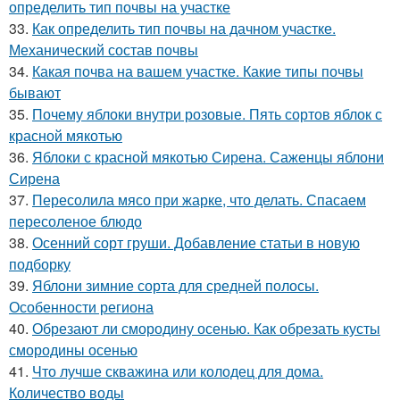
определить тип почвы на участке
33.
Как определить тип почвы на дачном участке.
Механический состав почвы
34.
Какая почва на вашем участке. Какие типы почвы
бывают
35.
Почему яблоки внутри розовые. Пять сортов яблок с
красной мякотью
36.
Яблоки с красной мякотью Сирена. Саженцы яблони
Сирена
37.
Пересолила мясо при жарке, что делать. Спасаем
пересоленое блюдо
38.
Осенний сорт груши. Добавление статьи в новую
подборку
39.
Яблони зимние сорта для средней полосы.
Особенности региона
40.
Обрезают ли смородину осенью. Как обрезать кусты
смородины осенью
41.
Что лучше скважина или колодец для дома.
Количество воды