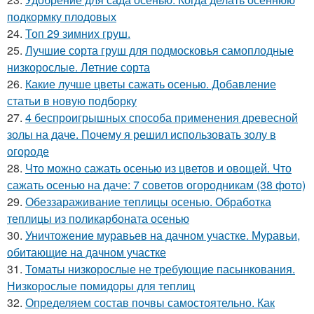
подкормку плодовых
24.
Топ 29 зимних груш.
25.
Лучшие сорта груш для подмосковья самоплодные
низкорослые. Летние сорта
26.
Какие лучше цветы сажать осенью. Добавление
статьи в новую подборку
27.
4 беспроигрышных способа применения древесной
золы на даче. Почему я решил использовать золу в
огороде
28.
Что можно сажать осенью из цветов и овощей. Что
сажать осенью на даче: 7 советов огородникам (38 фото)
29.
Обеззараживание теплицы осенью. Обработка
теплицы из поликарбоната осенью
30.
Уничтожение муравьев на дачном участке. Муравьи,
обитающие на дачном участке
31.
Томаты низкорослые не требующие пасынкования.
Низкорослые помидоры для теплиц
32.
Определяем состав почвы самостоятельно. Как