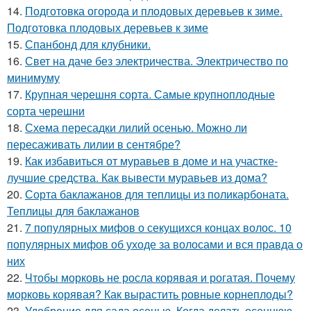
14.
Подготовка огорода и плодовых деревьев к зиме.
Подготовка плодовых деревьев к зиме
15.
Спанбонд для клубники.
16.
Свет на даче без электричества. Электричество по
минимуму
17.
Крупная черешня сорта. Самые крупноплодные
сорта черешни
18.
Схема пересадки лилий осенью. Можно ли
пересаживать лилии в сентябре?
19.
Как избавиться от муравьев в доме и на участке-
лучшие средства. Как вывести муравьев из дома?
20.
Сорта баклажанов для теплицы из поликарбоната.
Теплицы для баклажанов
21.
7 популярных мифов о секущихся концах волос. 10
популярных мифов об уходе за волосами и вся правда о
них
22.
Чтобы морковь не росла корявая и рогатая. Почему
морковь корявая? Как вырастить ровные корнеплоды?
23.
Удобрение для сада осенью. Когда делать осеннюю