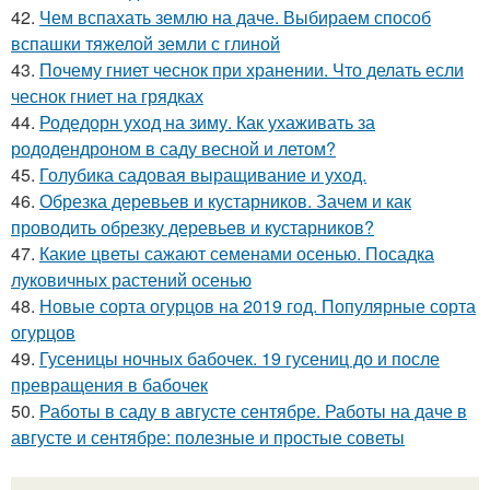
42.
Чем вспахать землю на даче. Выбираем способ
вспашки тяжелой земли с глиной
43.
Почему гниет чеснок при хранении. Что делать если
чеснок гниет на грядках
44.
Родедорн уход на зиму. Как ухаживать за
рододендроном в саду весной и летом?
45.
Голубика садовая выращивание и уход.
46.
Обрезка деревьев и кустарников. Зачем и как
проводить обрезку деревьев и кустарников?
47.
Какие цветы сажают семенами осенью. Посадка
луковичных растений осенью
48.
Новые сорта огурцов на 2019 год. Популярные сорта
огурцов
49.
Гусеницы ночных бабочек. 19 гусениц до и после
превращения в бабочек
50.
Работы в саду в августе сентябре. Работы на даче в
августе и сентябре: полезные и простые советы