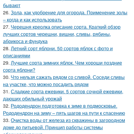
бывают
26.
Зола, как удобрение для огорода. Применение золы
– когда и как использовать
27.
Черешня креолка описание сорта. Краткий обзор
лучших сортов черешни, вишни, сливы, рябины,
абрикоса и фундука
28.
Летний сорт яблони. 50 сортов яблок с фото и
описаниями
29.
Лучшие сорта зимних яблок. Чем хороши поздние
сорта яблони?
30.
Что нельзя сажать рядом со сливой. Соседи сливы
на участке, что можно посадить рядом
31.
Сладкие сорта ежевики. 5 сортов сочной ежевики,
дающих обильный урожай
32.
Рододендрон подготовка к зиме в подмосковье.
Рододендрон на зиму – пять шагов на пути к спасению
33.
Очистка воды от железа из скважины в загородном
доме до питьевой. Принцип работы системы