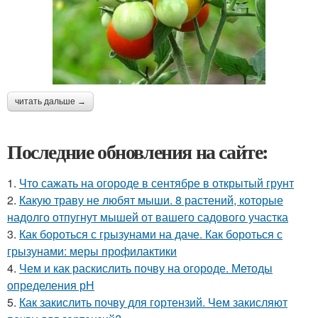
читать дальше →
Последние обновления на сайте:
1.
Что сажать на огороде в сентябре в открытый грунт
2.
Какую траву не любят мыши. 8 растений, которые
надолго отпугнут мышей от вашего садового участка
3.
Как бороться с грызунами на даче. Как бороться с
грызунами: меры профилактики
4.
Чем и как раскислить почву на огороде. Методы
определения рН
5.
Как закислить почву для гортензий. Чем закисляют