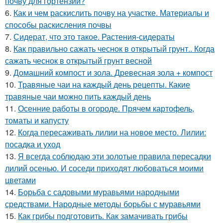
почву для гортензий?
6.
Как и чем раскислить почву на участке. Материалы и
способы раскисления почвы
7.
Сидерат, что это такое. Растения-сидераты
8.
Как правильно сажать чеснок в открытый грунт.. Когда
сажать чеснок в открытый грунт весной
9.
Домашний компост и зола. Древесная зола + компост
10.
Травяные чаи на каждый день рецепты. Какие
травяные чаи можно пить каждый день
11.
Осенние работы в огороде. Прячем картофель,
томаты и капусту
12.
Когда пересаживать лилии на новое место. Лилии:
посадка и уход
13.
Я всегда соблюдаю эти золотые правила пересадки
лилий осенью. И соседи приходят любоваться моими
цветами
14.
Борьба с садовыми муравьями народными
средствами. Народные методы борьбы с муравьями
15.
Как грибы подготовить. Как замачивать грибы