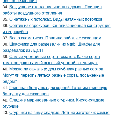
обезжелезивания
34.
Воздушное отопление частных домов. Принцип
работы воздушного отопления
35.
О натяжных потолках. Виды натяжных потолков
36.
Септик из еврокубов. Канализационная конструкция
из еврокубов
37.
Все о клематисах. Правила работы с саженцем
38.
Шкафчики для раздевалки из мдф. Шкафы для
раздевалок из ЛДСП
39.
Самые урожайные сорта томатов. Какие сорта
томатов дают самый высокий урожай в теплицах
40.
Можно ли сажать рядом клубнику разных сортов.
Могут ли переопыляться разные сорта, посаженные
рядом?
41.
Глиняная болтушка для корней. Готовим глиняную
болтушку для саженцев
42.
Сладкие маринованные огурчики. Кисло-сладкие
огурчики
43.
Огурчики на зиму сладкие. Летние заготовки: самые