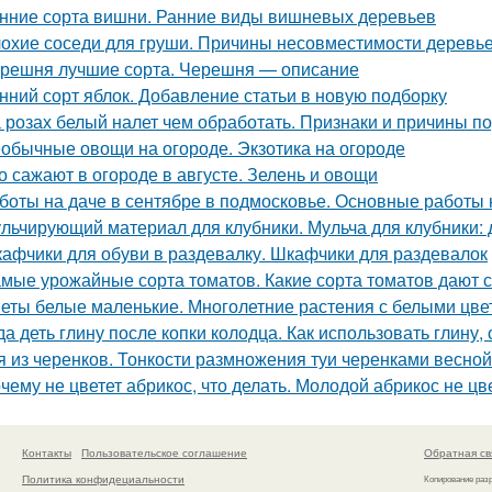
нние сорта вишни. Ранние виды вишневых деревьев
охие соседи для груши. Причины несовместимости деревь
решня лучшие сорта. Черешня — описание
нний сорт яблок. Добавление статьи в новую подборку
 розах белый налет чем обработать. Признаки и причины п
обычные овощи на огороде. Экзотика на огороде
о сажают в огороде в августе. Зелень и овощи
боты на даче в сентябре в подмосковье. Основные работы 
льчирующий материал для клубники. Мульча для клубники: 
афчики для обуви в раздевалку. Шкафчики для раздевалок
мые урожайные сорта томатов. Какие сорта томатов дают 
еты белые маленькие. Многолетние растения с белыми цве
да деть глину после копки колодца. Как использовать глину
я из черенков. Тонкости размножения туи черенками весной
чему не цветет абрикос, что делать. Молодой абрикос не цве
Контакты
Пользовательское соглашение
Обратная св
Политика конфидециальности
Копирование раз