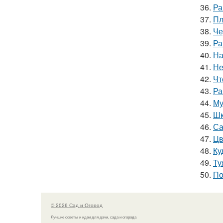
36.
Ра
37.
Пл
38.
Че
39.
Ра
40.
На
41.
Не
42.
Чт
43.
Ра
44.
Му
45.
Шк
46.
Са
47.
Цв
48.
Ку
49.
Ту
50.
По
© 2026 Сад и Огород
Лучшие советы и идеи для дачи, сада и огорода