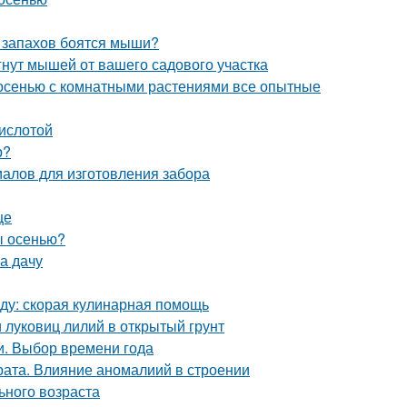
х запахов боятся мыши?
гнут мышей от вашего садового участка
 осенью с комнатными растениями все опытные
кислотой
р?
иалов для изготовления забора
це
ы осенью?
на дачу
еду: скорая кулинарная помощь
и луковиц лилий в открытый грунт
и. Выбор времени года
ата. Влияние аномалиий в строении
ьного возраста