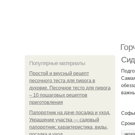
Гор
Сид
Популярные материалы
Подго
Простой и вкусный рецепт
Самая
песочного теста для пирога в
обезз
духовке. Песочное тесто для пирога
важны
– 10 пошаговых рецептов
приготовления
Софья
Папоротник на даче посадка и уход.
Украшение участка — садовый
Сроки
папоротник: характеристика, виды,
посадка и уход
читат