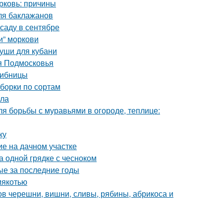
орковь: причины
ля баклажанов
саду в сентябре
и” моркови
руши для кубани
я Подмосковья
рибницы
борки по сортам
ила
ля борьбы с муравьями в огороде, теплице:
ку
е на дачном участке
а одной грядке с чесноком
ые за последние годы
мякотью
ов черешни, вишни, сливы, рябины, абрикоса и