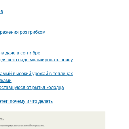
ев
оражения роз грибком
на даче в сентябре
для чего надо мульчировать почву
самый высокий урожай в теплицах
тками
, оставшуюся от рытья колодца
тет: почему и что делать
язь
решено при указании обратной гиперссылки.