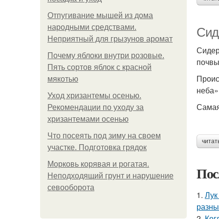
Отпугивание мышей из дома
народными средствами.
Сид
Неприятный для грызунов аромат
Сидер
Почему яблоки внутри розовые.
почвы
Пять сортов яблок с красной
Проис
мякотью
неба»
Уход хризантемы осенью.
Самая
Рекомендации по уходу за
хризантемами осенью
Что посеять под зиму на своем
читат
участке. Подготовка грядок
Морковь корявая и рогатая.
Пос
Неподходящий грунт и нарушение
севооборота
1.
Лук
разны
2.
Ког