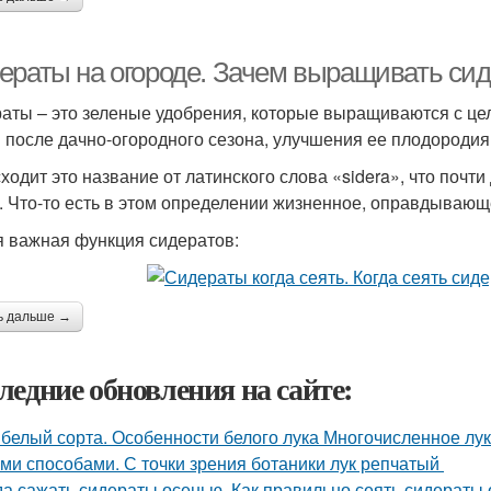
ераты на огороде. Зачем выращивать си
аты – это зеленые удобрения, которые выращиваются с це
 после дачно-огородного сезона, улучшения ее плодородия
ходит это название от латинского слова «sidera», что почт
. Что-то есть в этом определении жизненное, оправдывающ
 важная функция сидератов:
ь дальше →
ледние обновления на сайте:
 белый сорта. Особенности белого лука Многочисленное л
ми способами. С точки зрения ботаники лук репчатый
да сажать сидераты осенью. Как правильно сеять сидераты