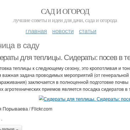
САД И ОГОРОД
лучшие советы и идеи для дачи, сада и огорода
главная
новости
статьи
чица в саду
ераты для теплицы. Сидераты: посев в т
товка теплицы к следующему сезону, это кропотливая и тонк
 важная задача проводимых мероприятий (от генеральной 
араживания) заключается в полноценной подготовке почвы
х агротехнических приемов является посадка сидератов в 
 Порываева / Flickr.com
 .
ь дальше →