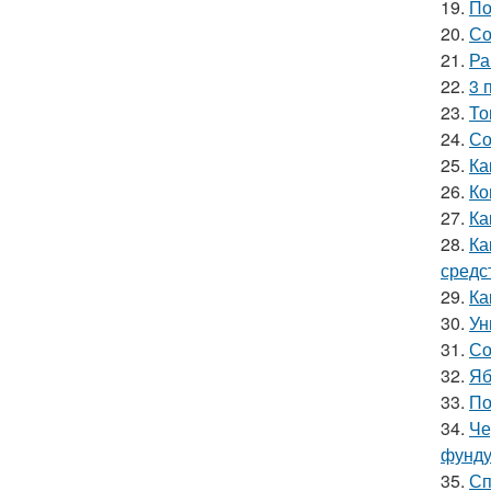
19.
По
20.
Со
21.
Ра
22.
3 
23.
То
24.
Со
25.
Ка
26.
Ко
27.
Ка
28.
Ка
средс
29.
Ка
30.
Ун
31.
Со
32.
Яб
33.
По
34.
Че
фунду
35.
Сп