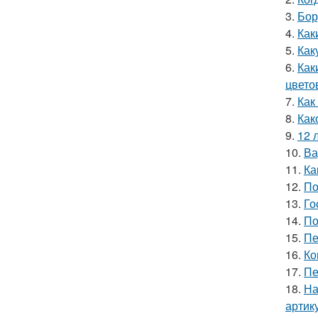
3.
Бор
4.
Как
5.
Как
6.
Как
цвето
7.
Как
8.
Как
9.
12 
10.
Ва
11.
Ка
12.
По
13.
Го
14.
По
15.
Пе
16.
Ко
17.
Пе
18.
На
артик