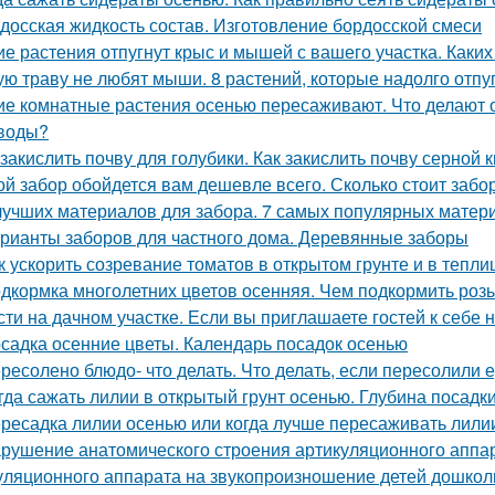
досская жидкость состав. Изготовление бордосской смеси
ие растения отпугнут крыс и мышей с вашего участка. Каки
ую траву не любят мыши. 8 растений, которые надолго отпу
ие комнатные растения осенью пересаживают. Что делают
воды?
 закислить почву для голубики. Как закислить почву серной 
ой забор обойдется вам дешевле всего. Сколько стоит забо
лучших материалов для забора. 7 самых популярных матер
рианты заборов для частного дома. Деревянные заборы
к ускорить созревание томатов в открытом грунте и в тепли
дкормка многолетних цветов осенняя. Чем подкормить роз
сти на дачном участке. Если вы приглашаете гостей к себе 
садка осенние цветы. Календарь посадок осенью
ресолено блюдо- что делать. Что делать, если пересолили 
гда сажать лилии в открытый грунт осенью. Глубина посадк
ресадка лилии осенью или когда лучше пересаживать лили
рушение анатомического строения артикуляционного аппар
уляционного аппарата на звукопроизношение детей дошкол