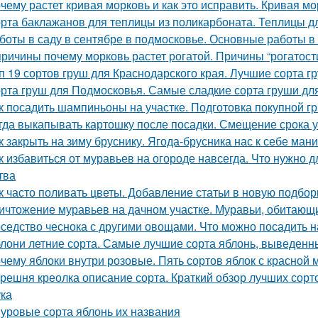
чему растет кривая морковь и как это исправить. Кривая м
рта баклажанов для теплицы из поликарбоната. Теплицы д
боты в саду в сентябре в подмосковье. Основные работы в 
причины почему морковь растет рогатой. Причины “рогатост
п 19 сортов груш для Краснодарского края. Лучшие сорта г
рта груш для Подмосковья. Самые сладкие сорта груши дл
к посадить шампиньоны на участке. Подготовка покупной г
гда выкапывать картошку после посадки. Смещение срока у
к закрыть на зиму бруснику. Ягода-брусника нас к себе ман
к избавиться от муравьев на огороде навсегда. Что нужно д
тва
к часто поливать цветы. Добавление статьи в новую подбор
ичтожение муравьев на дачном участке. Муравьи, обитающи
седство чеснока с другими овощами. Что можно посадить н
лони летние сорта. Самые лучшие сорта яблонь, выведенн
чему яблоки внутри розовые. Пять сортов яблок с красной 
решня креолка описание сорта. Краткий обзор лучших сорт
ка
уровые сорта яблонь их названия