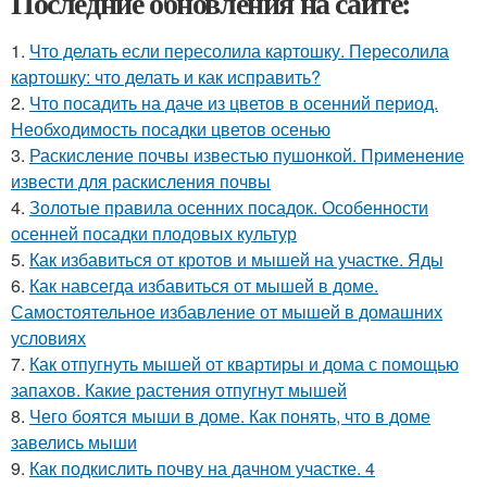
Последние обновления на сайте:
1.
Что делать если пересолила картошку. Пересолила
картошку: что делать и как исправить?
2.
Что посадить на даче из цветов в осенний период.
Необходимость посадки цветов осенью
3.
Раскисление почвы известью пушонкой. Применение
извести для раскисления почвы
4.
Золотые правила осенних посадок. Особенности
осенней посадки плодовых культур
5.
Как избавиться от кротов и мышей на участке. Яды
6.
Как навсегда избавиться от мышей в доме.
Самостоятельное избавление от мышей в домашних
условиях
7.
Как отпугнуть мышей от квартиры и дома с помощью
запахов. Какие растения отпугнут мышей
8.
Чего боятся мыши в доме. Как понять, что в доме
завелись мыши
9.
Как подкислить почву на дачном участке. 4