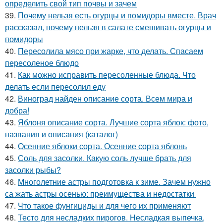
определить свой тип почвы и зачем
39.
Почему нельзя есть огурцы и помидоры вместе. Врач
рассказал, почему нельзя в салате смешивать огурцы и
помидоры
40.
Пересолила мясо при жарке, что делать. Спасаем
пересоленое блюдо
41.
Как можно исправить пересоленные блюда. Что
делать если пересолил еду
42.
Виноград найден описание сорта. Всем мира и
добра!
43.
Яблоня описание сорта. Лучшие сорта яблок: фото,
названия и описания (каталог)
44.
Осенние яблоки сорта. Осенние сорта яблонь
45.
Соль для засолки. Какую соль лучше брать для
засолки рыбы?
46.
Многолетние астры подготовка к зиме. Зачем нужно
са жать астры осенью: преимущества и недостатки
47.
Что такое фунгициды и для чего их применяют
48.
Тесто для несладких пирогов. Несладкая выпечка,