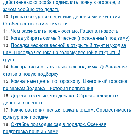
действенных способа подкислить почву в огороде, и
зачем вообще это делать
10.
Груша соседство с другими деревьями и кустами.
Особенности совместимости
11.
Чем раскислить почву осенью. Гашеная известь
12.
Когда убирать озимый чеснок (посаженный под зиму)
13.
Посадка чеснока весной в открытый грунт и уход за
ним. Посадка чеснока на головку весной в открытый
грунт
14.
Как правильно сажать чеснок под зиму. Добавление
статьи в новую подборку
15.
Комнатные цветы по гороскопу. Цветочный гороскоп
по знакам Зодиака – история появления
16.
Деревья осенью, что делают. Обрезка плодовых
деревьев осенью
17.
Какие растения нельзя сажать рядом. Совместимость
культур при посадке
18.
Октябрь приводим сад в порядок. Осенняя
подготовка почвы к зиме