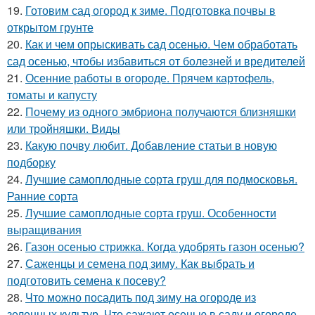
19.
Готовим сад огород к зиме. Подготовка почвы в
открытом грунте
20.
Как и чем опрыскивать сад осенью. Чем обработать
сад осенью, чтобы избавиться от болезней и вредителей
21.
Осенние работы в огороде. Прячем картофель,
томаты и капусту
22.
Почему из одного эмбриона получаются близняшки
или тройняшки. Виды
23.
Какую почву любит. Добавление статьи в новую
подборку
24.
Лучшие самоплодные сорта груш для подмосковья.
Ранние сорта
25.
Лучшие самоплодные сорта груш. Особенности
выращивания
26.
Газон осенью стрижка. Когда удобрять газон осенью?
27.
Саженцы и семена под зиму. Как выбрать и
подготовить семена к посеву?
28.
Что можно посадить под зиму на огороде из
зеленных культур. Что сажают осенью в саду и огороде