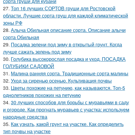
сорта груши для кубани
27.
Топ 16 лучших СОРТОВ груши для Ростовской
области. Лучшие сорта груш для каждой климатической
зоны РФ
28.
Алыча Обильная описание сорта. Описание алычи
сорта Обильная
29.
Посадка зелени под зиму в открытый грунт. Когда
лучше сажать зелень под зиму
30.
Голубика высокорослая посадка и уход. ПОСАДКА
ГОЛУБИКИ САДОВОЙ
31.
Малина ранняя сорта. Традиционные сорта малины
32.
Уход за сиренью осенью. Культивация почвы
33.
Цветы похожие на петунию, как называются. Топ-5
однолетников похожих на петунию
34.
30 лучших способов для борьбы с муравьями в саду
и огороде. Как прогнать муравьев с участка: используем
народные средства
35.
Как узнать, какой грунт на участке. Как определить
тип почвы на участке