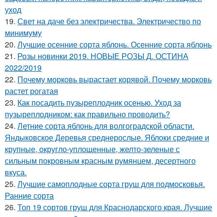
уход
19.
Свет на даче без электричества. Электричество по
минимуму
20.
Лучшие осенние сорта яблонь. Осенние сорта яблонь
21.
Розы новинки 2019. НОВЫЕ РОЗЫ Д. ОСТИНА
2022/2019
22.
Почему морковь вырастает корявой. Почему морковь
растет рогатая
23.
Как посадить пузыреплодник осенью. Уход за
пузыреплодником: как правильно проводить?
24.
Летние сорта яблонь для волгоградской области.
Яндыковское Деревья среднерослые. Яблоки средние и
крупные, округло-уплощенные, желто-зеленые с
сильным покровным красным румянцем, десертного
вкуса.
25.
Лучшие самоплодные сорта груш для подмосковья.
Ранние сорта
26.
Топ 19 сортов груш для Краснодарского края. Лучшие