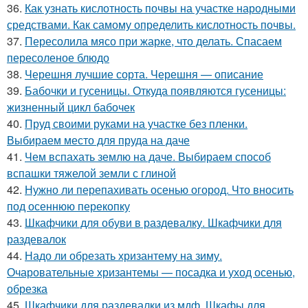
36.
Как узнать кислотность почвы на участке народными
средствами. Как самому определить кислотность почвы.
37.
Пересолила мясо при жарке, что делать. Спасаем
пересоленое блюдо
38.
Черешня лучшие сорта. Черешня — описание
39.
Бабочки и гусеницы. Откуда появляются гусеницы:
жизненный цикл бабочек
40.
Пруд своими руками на участке без пленки.
Выбираем место для пруда на даче
41.
Чем вспахать землю на даче. Выбираем способ
вспашки тяжелой земли с глиной
42.
Нужно ли перепахивать осенью огород. Что вносить
под осеннюю перекопку
43.
Шкафчики для обуви в раздевалку. Шкафчики для
раздевалок
44.
Надо ли обрезать хризантему на зиму.
Очаровательные хризантемы — посадка и уход осенью,
обрезка
45.
Шкафчики для раздевалки из мдф. Шкафы для