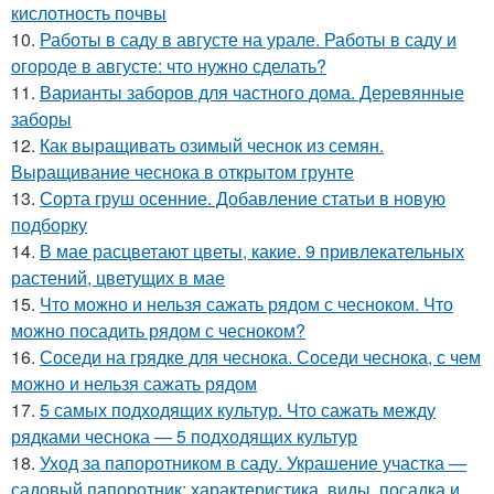
кислотность почвы
10.
Работы в саду в августе на урале. Работы в саду и
огороде в августе: что нужно сделать?
11.
Варианты заборов для частного дома. Деревянные
заборы
12.
Как выращивать озимый чеснок из семян.
Выращивание чеснока в открытом грунте
13.
Сорта груш осенние. Добавление статьи в новую
подборку
14.
В мае расцветают цветы, какие. 9 привлекательных
растений, цветущих в мае
15.
Что можно и нельзя сажать рядом с чесноком. Что
можно посадить рядом с чесноком?
16.
Соседи на грядке для чеснока. Соседи чеснока, с чем
можно и нельзя сажать рядом
17.
5 самых подходящих культур. Что сажать между
рядками чеснока — 5 подходящих культур
18.
Уход за папоротником в саду. Украшение участка —
садовый папоротник: характеристика, виды, посадка и