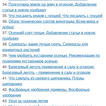
34.
Подготовка земли на зиму в огороде. Добавление
статьи в новую подборку
35.
Что посадить рядом с грушей. Что посадить с грушей
36.
Обзор технических сортов винограда. Всем мира и
добра!
37.
Осенний сорт груши. Добавление статьи в новую
подборку
38.
Сидераты, какие лучше сеять. Сидераты для
конкретных растений
39.
Чем удобрять кустарники осенью. Рекомендации по
подкормке кустарников осенью
40.
Березовый деготь применение в саду и огороде.
Березовый деготь – применение в саду и огороде
41.
Что сделать из свежего шиповника. Плоды
шиповника
42.
Фосфорные удобрения примеры. Фосфорные
удобрения
43.
Уход за газоном летом