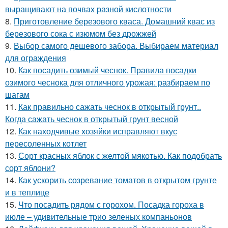
выращивают на почвах разной кислотности
8.
Приготовление березового кваса. Домашний квас из
березового сока с изюмом без дрожжей
9.
Выбор самого дешевого забора. Выбираем материал
для ограждения
10.
Как посадить озимый чеснок. Правила посадки
озимого чеснока для отличного урожая: разбираем по
шагам
11.
Как правильно сажать чеснок в открытый грунт..
Когда сажать чеснок в открытый грунт весной
12.
Как находчивые хозяйки исправляют вкус
пересоленных котлет
13.
Сорт красных яблок с желтой мякотью. Как подобрать
сорт яблони?
14.
Как ускорить созревание томатов в открытом грунте
и в теплице
15.
Что посадить рядом с горохом. Посадка гороха в
июле – удивительные трио зеленых компаньонов