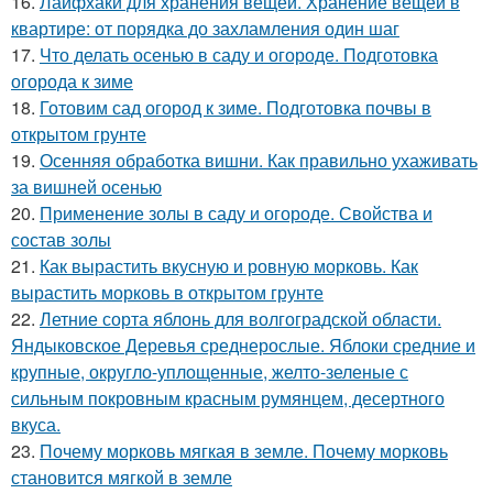
16.
Лайфхаки для хранения вещей. Хранение вещей в
квартире: от порядка до захламления один шаг
17.
Что делать осенью в саду и огороде. Подготовка
огорода к зиме
18.
Готовим сад огород к зиме. Подготовка почвы в
открытом грунте
19.
Осенняя обработка вишни. Как правильно ухаживать
за вишней осенью
20.
Применение золы в саду и огороде. Свойства и
состав золы
21.
Как вырастить вкусную и ровную морковь. Как
вырастить морковь в открытом грунте
22.
Летние сорта яблонь для волгоградской области.
Яндыковское Деревья среднерослые. Яблоки средние и
крупные, округло-уплощенные, желто-зеленые с
сильным покровным красным румянцем, десертного
вкуса.
23.
Почему морковь мягкая в земле. Почему морковь
становится мягкой в земле