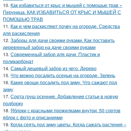
10.
Как избавиться от крыс и мышей с помощью трав »
Перуница. КАК ИЗБАВИТЬСЯ ОТ КРЫС И МЫШЕЙ С
ПОМОЩЬЮ ТРАВ
11.
Как и чем раскисляют почву на огороде. Средства
для раскисления
12.
Заборы для дачи своими руками. Как поставить
деревянный забор на даче своими руками
13.
Современный забор для дачи. Пластик и
поликарбонат
14.
Самый дешевый забор из чего. Дерево
15.
Что можно посадить осенью на огороде. Зелень
16.
Какие овощи посадить под зиму. Что сажают под
зиму
17.
Сорта груш осенние. Добавление статьи в новую
подборку
18.
Яблоки с красными прожилками внутри. 50 сортов
яблок с фото и описаниями
19.
Когда сеять под зиму цветы. Когда сажать растения –