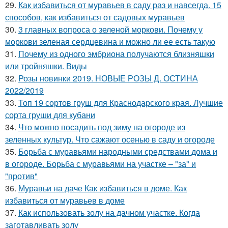
29.
Как избавиться от муравьев в саду раз и навсегда. 15
способов, как избавиться от садовых муравьев
30.
3 главных вопроса о зеленой моркови. Почему у
моркови зеленая сердцевина и можно ли ее есть такую
31.
Почему из одного эмбриона получаются близняшки
или тройняшки. Виды
32.
Розы новинки 2019. НОВЫЕ РОЗЫ Д. ОСТИНА
2022/2019
33.
Топ 19 сортов груш для Краснодарского края. Лучшие
сорта груши для кубани
34.
Что можно посадить под зиму на огороде из
зеленных культур. Что сажают осенью в саду и огороде
35.
Борьба с муравьями народными средствами дома и
в огороде. Борьба с муравьями на участке – "за" и
"против"
36.
Муравьи на даче Как избавиться в доме. Как
избавиться от муравьев в доме
37.
Как использовать золу на дачном участке. Когда
заготавливать золу