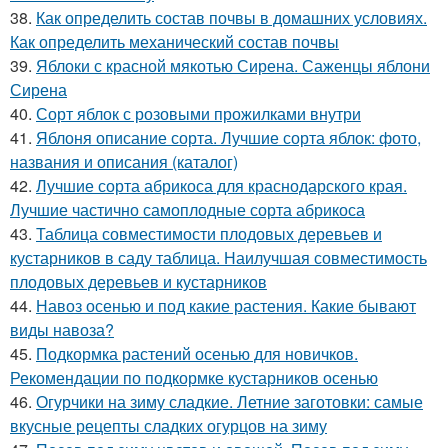
38.
Как определить состав почвы в домашних условиях.
Как определить механический состав почвы
39.
Яблоки с красной мякотью Сирена. Саженцы яблони
Сирена
40.
Сорт яблок с розовыми прожилками внутри
41.
Яблоня описание сорта. Лучшие сорта яблок: фото,
названия и описания (каталог)
42.
Лучшие сорта абрикоса для краснодарского края.
Лучшие частично самоплодные сорта абрикоса
43.
Таблица совместимости плодовых деревьев и
кустарников в саду таблица. Наилучшая совместимость
плодовых деревьев и кустарников
44.
Навоз осенью и под какие растения. Какие бывают
виды навоза?
45.
Подкормка растений осенью для новичков.
Рекомендации по подкормке кустарников осенью
46.
Огурчики на зиму сладкие. Летние заготовки: самые
вкусные рецепты сладких огурцов на зиму