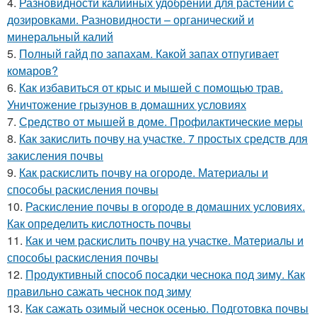
4.
Разновидности калийных удобрений для растений с
дозировками. Разновидности – органический и
минеральный калий
5.
Полный гайд по запахам. Какой запах отпугивает
комаров?
6.
Как избавиться от крыс и мышей с помощью трав.
Уничтожение грызунов в домашних условиях
7.
Средство от мышей в доме. Профилактические меры
8.
Как закислить почву на участке. 7 простых средств для
закисления почвы
9.
Как раскислить почву на огороде. Материалы и
способы раскисления почвы
10.
Раскисление почвы в огороде в домашних условиях.
Как определить кислотность почвы
11.
Как и чем раскислить почву на участке. Материалы и
способы раскисления почвы
12.
Продуктивный способ посадки чеснока под зиму. Как
правильно сажать чеснок под зиму
13.
Как сажать озимый чеснок осенью. Подготовка почвы