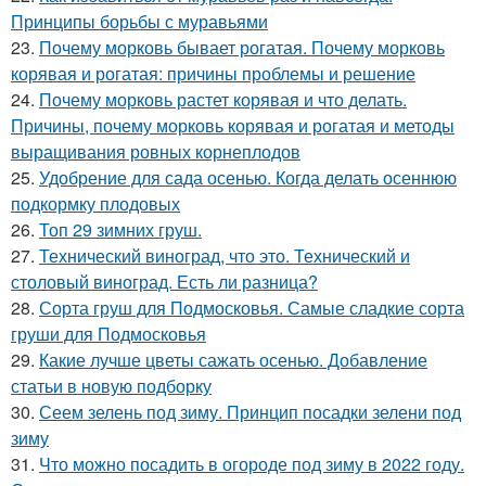
Принципы борьбы с муравьями
23.
Почему морковь бывает рогатая. Почему морковь
корявая и рогатая: причины проблемы и решение
24.
Почему морковь растет корявая и что делать.
Причины, почему морковь корявая и рогатая и методы
выращивания ровных корнеплодов
25.
Удобрение для сада осенью. Когда делать осеннюю
подкормку плодовых
26.
Топ 29 зимних груш.
27.
Технический виноград, что это. Технический и
столовый виноград. Есть ли разница?
28.
Сорта груш для Подмосковья. Самые сладкие сорта
груши для Подмосковья
29.
Какие лучше цветы сажать осенью. Добавление
статьи в новую подборку
30.
Сеем зелень под зиму. Принцип посадки зелени под
зиму
31.
Что можно посадить в огороде под зиму в 2022 году.