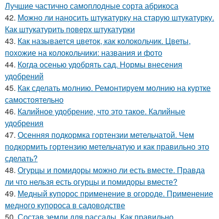
Лучшие частично самоплодные сорта абрикоса
42.
Можно ли наносить штукатурку на старую штукатурку.
Как штукатурить поверх штукатурки
43.
Как называется цветок, как колокольчик. Цветы,
похожие на колокольчики: названия и фото
44.
Когда осенью удобрять сад. Нормы внесения
удобрений
45.
Как сделать молнию. Ремонтируем молнию на куртке
самостоятельно
46.
Калийное удобрение, что это такое. Калийные
удобрения
47.
Осенняя подкормка гортензии метельчатой. Чем
подкормить гортензию метельчатую и как правильно это
сделать?
48.
Огурцы и помидоры можно ли есть вместе. Правда
ли что нельзя есть огурцы и помидоры вместе?
49.
Медный купорос применение в огороде. Применение
медного купороса в садоводстве
50.
Состав земли для рассады. Как правильно