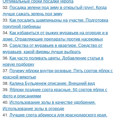
Оптимальные сроки посадки укропа
32.
Посадка зелени под зиму в открытый грунт. Когда
лучше сажать зелень под зиму
33.
Как посадить шампиньоны на участке. Подготовка
покупной грибницы
34.
Как избавиться от рыжих муравьев на огороде и в
доме. Отравляющие препараты против насекомых
35.
Средства от муравьев в квартире. Средство от
муравьев, какой фирмы лучше выбрать
36.
Как часто поливать цветы. Добавление статьи в
новую подборку
37.
Почему яблоки внутри розовые. Пять сортов яблок с
красной мякотью
38.
Калина Бульденеж описание. Внешний вид
39.
Яблоки поздние сорта красные. 50 сортов яблок с
фото и описаниями
40.
Использование золы в качестве удобрения.
Использование золы в огороде
41.
Лучшие сорта абрикоса для краснодарского края.