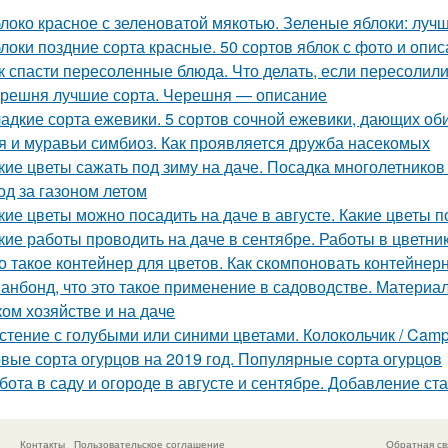
локо красное с зеленоватой мякотью. Зеленые яблоки: лучш
локи поздние сорта красные. 50 сортов яблок с фото и опи
к спасти пересоленные блюда. Что делать, если пересолил
решня лучшие сорта. Черешня — описание
адкие сорта ежевики. 5 сортов сочной ежевики, дающих о
я и муравьи симбиоз. Как проявляется дружба насекомых
кие цветы сажать под зиму на даче. Посадка многолетников
од за газоном летом
кие цветы можно посадить на даче в августе. Какие цветы п
кие работы проводить на даче в сентябре. Работы в цветни
о такое контейнер для цветов. Как скомпоновать контейнер
анбонд, что это такое применение в садоводстве. Материал 
ком хозяйстве и на даче
стение с голубыми или синими цветами. Колокольчик / Cam
вые сорта огурцов на 2019 год. Популярные сорта огурцов
бота в саду и огороде в августе и сентябре. Добавление ст
Контакты
Пользовательское соглашение
Обратная св