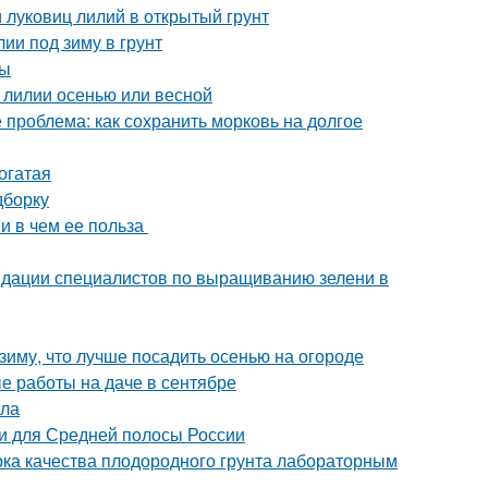
и луковиц лилий в открытый грунт
лии под зиму в грунт
ты
 лилии осенью или весной
 проблема: как сохранить морковь на долгое
огатая
дборку
 и в чем ее польза
ндации специалистов по выращиванию зелени в
 зиму, что лучше посадить осенью на огороде
е работы на даче в сентябре
ила
и для Средней полосы России
ерка качества плодородного грунта лабораторным