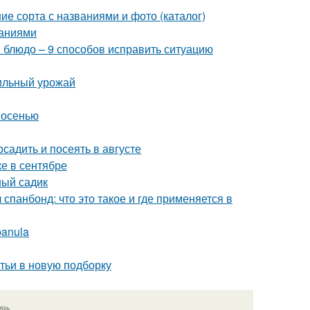
ие сорта с названиями и фото (каталог)
саниями
и блюдо – 9 способов исправить ситуацию
бильный урожай
 осенью
осадить и посеять в августе
ке в сентябре
ный садик
спанбонд: что это такое и где применяется в
panula
атьи в новую подборку
язь