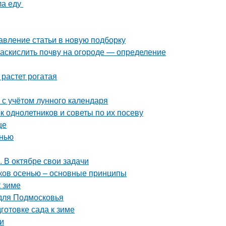
ла еду
авление статьи в новую подборку
 раскислить почву на огороде — определение
растет рогатая
 с учётом лунного календаря
к однолетников и советы по их посеву
це
енью
. В октябре свои задачи
иков осенью – основные принципы
к зиме
 для Подмосковья
готовке сада к зиме
и