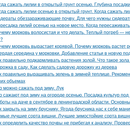
гда сажать лилии в открытый грунт осенью. Глубина посадк
гда сажать лилии осенью в открытый грунт. Когда сажать ли
дераты обеззараживающие почву. Для чего нужны сидера
ресадка лилий осенью на новое место. Когда пересаживать
чему морковь волосистая и что делать. Теплый погреб — не
я?
чему морковь вырастает корявой. Почему морковь растет р
ердая середина у морковки. Добавление статьи в новую по
к правильно подкармливать растения золой. Что такое зола
рожка в саду. Как сделать садовую дорожку из дерева
к правильно выращивать зелень в зимней теплице. Рекоме
их объемах
о можно сажать под зиму. Лук
о сажают под зиму на огороде осенью. Посадка культур под
боты на даче в сентябре в ленинградской области. Основны
к закрыть на зиму бруснику. Ягода-брусника нас к себе ман
мые лучшие сорта вишни. Лучшие зимостойкие сорта вишн
к определить качество почвы не прибегая к анализу. Пров