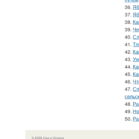
36.
Яб
37.
Яб
38.
Ка
39.
Че
40.
Сл
41.
Тл
42.
Ка
43.
Ух
44.
Ка
45.
Ка
46.
Чт
47.
Сп
сельс
48.
Ра
49.
Но
50.
Ра
© 2026 Сад и Огород