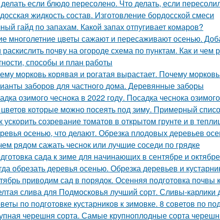
 делать если блюдо пересолено. Что делать, если пересоли
досская жидкость состав. Изготовление бордосской смеси
ный гайд по запахам. Какой запах отпугивает комаров?
ие многолетние цветы сажают и пересаживают осенью. Доб
 раскислить почву на огороде схема по пунктам. Как и чем
тности, способы и план работы
ему морковь корявая и рогатая вырастает. Почему морковь 
ианты заборов для частного дома. Деревянные заборы
адка озимого чеснока в 2022 году. Посадка чеснока озимого
 цветов которые можно посеять под зиму. Примерный списо
к ускорить созревание томатов в открытом грунте и в тепли
ревья осенью, что делают. Обрезка плодовых деревьев ос
чем рядом сажать чеснок или лучшие соседи по грядке
дготовка сада к зиме для начинающих в сентябре и октябре
гда обрезать деревья осенью. Обрезка деревьев и кустарн
тябрь приводим сад в порядок. Осенняя подготовка почвы 
лтая слива для Подмосковья лучший сорт. Сливы-карлики
веты по подготовке кустарников к зимовке. 8 советов по под
упная черешня сорта. Самые крупноплодные сорта черешн