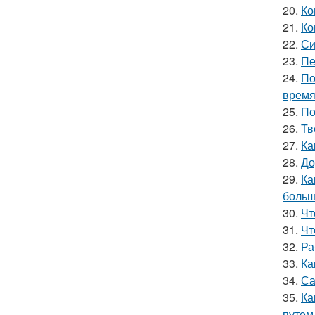
20.
Ко
21.
Ко
22.
Си
23.
Пе
24.
По
врем
25.
По
26.
Тв
27.
Ка
28.
До
29.
Ка
больш
30.
Чт
31.
Чт
32.
Ра
33.
Ка
34.
Са
35.
Ка
путем