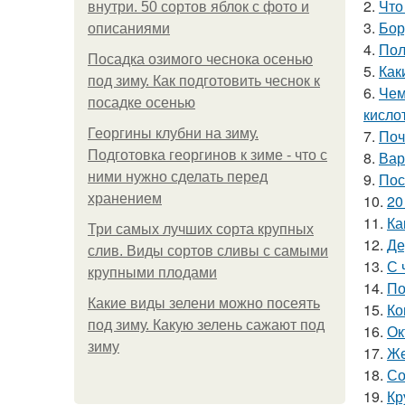
2.
Что
внутри. 50 сортов яблок с фото и
3.
Бор
описаниями
4.
Пол
Посадка озимого чеснока осенью
5.
Как
под зиму. Как подготовить чеснок к
6.
Чем
посадке осенью
кисло
Георгины клубни на зиму.
7.
Поч
Подготовка георгинов к зиме - что с
8.
Вар
ними нужно сделать перед
9.
Пос
хранением
10.
20
11.
Ка
Три самых лучших сорта крупных
12.
Де
слив. Виды сортов сливы с самыми
13.
С 
крупными плодами
14.
По
Какие виды зелени можно посеять
15.
Ко
под зиму. Какую зелень сажают под
16.
Ок
зиму
17.
Же
18.
Со
19.
Кр