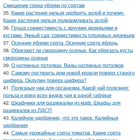
Смещение срока уборки по сортам
35.
Какие растения нельзя удобрять золой и почему.
Какие растения нельзя подкармливать золой
36.
Груша совместимость с другими деревьями и
кустами. Умный сад: совместимость плодовых деревьев
37.
Осенние яблоки сорта. Осенние сорта яблонь
38.
Обрезают ли смородину осенью. Как обрезать кусты
смородины осенью
39.
О натяжных потолках. Виды натяжных потолков
40.
Самому построить дом новой кровли поверх старого
шифера. Ондулин поверх шифера?
41.
Полезные чаи для организма. Какой чай полезнее:
польза и вред всех видов чая в одной таблице
42.
Шкафчики для раздевалки из мдф. Шкафы для
раздевалок из ЛДСП
43.
Калийное удобрение, что это такое. Калийные
удобрения
44.
Самые урожайные сорта томатов. Какие сорта