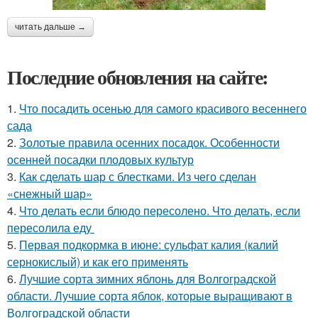
читать дальше →
Последние обновления на сайте:
1.
Что посадить осенью для самого красивого весеннего
сада
2.
Золотые правила осенних посадок. Особенности
осенней посадки плодовых культур
3.
Как сделать шар с блестками. Из чего сделан
«снежный шар»
4.
Что делать если блюдо пересолено. Что делать, если
пересолила еду
5.
Первая подкормка в июне: сульфат калия (калий
сернокислый) и как его применять
6.
Лучшие сорта зимних яблонь для Волгоградской
области. Лучшие сорта яблок, которые выращивают в
Волгоградской области