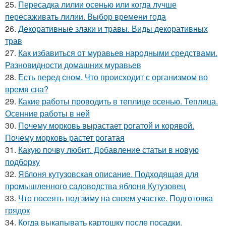
25.
Пересадка лилии осенью или когда лучше
пересаживать лилии. Выбор времени года
26.
Декоративные злаки и травы. Виды декоративных
трав
27.
Как избавиться от муравьев народными средствами.
Разновидности домашних муравьев
28.
Есть перед сном. Что происходит с организмом во
время сна?
29.
Какие работы проводить в теплице осенью. Теплица.
Осенние работы в ней
30.
Почему морковь вырастает рогатой и корявой.
Почему морковь растет рогатая
31.
Какую почву любит. Добавление статьи в новую
подборку
32.
Яблоня кутузовская описание. Подходящая для
промышленного садоводства яблоня Кутузовец
33.
Что посеять под зиму на своем участке. Подготовка
грядок
34.
Когда выкапывать картошку после посадки.