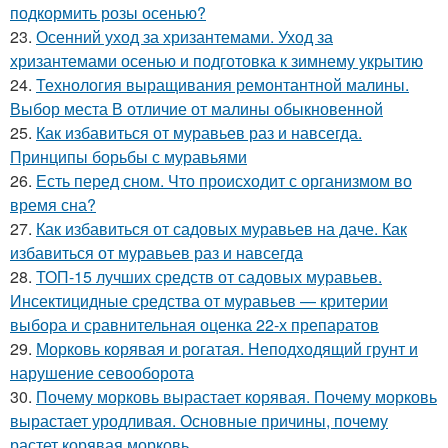
подкормить розы осенью?
23.
Осенний уход за хризантемами. Уход за
хризантемами осенью и подготовка к зимнему укрытию
24.
Технология выращивания ремонтантной малины.
Выбор места В отличие от малины обыкновенной
25.
Как избавиться от муравьев раз и навсегда.
Принципы борьбы с муравьями
26.
Есть перед сном. Что происходит с организмом во
время сна?
27.
Как избавиться от садовых муравьев на даче. Как
избавиться от муравьев раз и навсегда
28.
ТОП-15 лучших средств от садовых муравьев.
Инсектицидные средства от муравьев — критерии
выбора и сравнительная оценка 22-х препаратов
29.
Морковь корявая и рогатая. Неподходящий грунт и
нарушение севооборота
30.
Почему морковь вырастает корявая. Почему морковь
вырастает уродливая. Основные причины, почему
растет корявая морковь