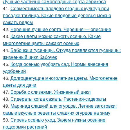
Лучшие частично самоплодные сорта абрикоса
41.
Совместимость плодово ягодных культур при
посадке таблица. Какие плодовые деревья можно
сажать рядом
42.
Черешня лучшие сорта. Черешня — описание
43.
Какие цветы можно сажать осенью. Какие
многолетние цветы сажают осенью
44.
Бабочки и гусеницы. Откуда появляются гусеницы:
жизненный цикл бабочек
45.
Когда осенью удобрять сад. Нормы внесения
удобрений
46.
Долгоцветущие многолетние цветы. Многолетние
цветы для дачи
47.
Борьба с слизнями. Жизненный цикл
48.
Сидераты когда сажать. Растения-сидераты
49.
Маринад сладкий для огурцов. Летние заготовки:
самые вкусные рецепты сладких огурцов на зиму
50.
Сирень осенью уход. Зачем нужны осенние
подкормки растений