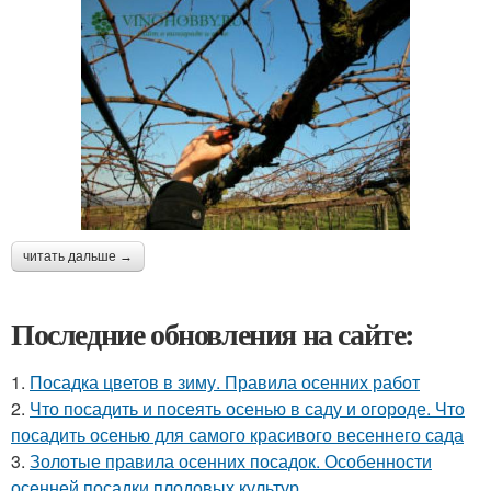
читать дальше →
Последние обновления на сайте:
1.
Посадка цветов в зиму. Правила осенних работ
2.
Что посадить и посеять осенью в саду и огороде. Что
посадить осенью для самого красивого весеннего сада
3.
Золотые правила осенних посадок. Особенности
осенней посадки плодовых культур