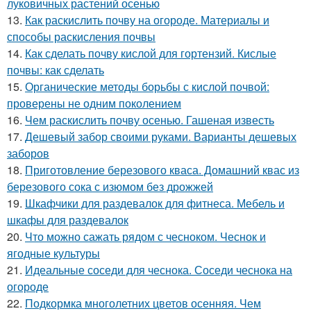
луковичных растений осенью
13.
Как раскислить почву на огороде. Материалы и
способы раскисления почвы
14.
Как сделать почву кислой для гортензий. Кислые
почвы: как сделать
15.
Органические методы борьбы с кислой почвой:
проверены не одним поколением
16.
Чем раскислить почву осенью. Гашеная известь
17.
Дешевый забор своими руками. Варианты дешевых
заборов
18.
Приготовление березового кваса. Домашний квас из
березового сока с изюмом без дрожжей
19.
Шкафчики для раздевалок для фитнеса. Мебель и
шкафы для раздевалок
20.
Что можно сажать рядом с чесноком. Чеснок и
ягодные культуры
21.
Идеальные соседи для чеснока. Соседи чеснока на
огороде
22.
Подкормка многолетних цветов осенняя. Чем