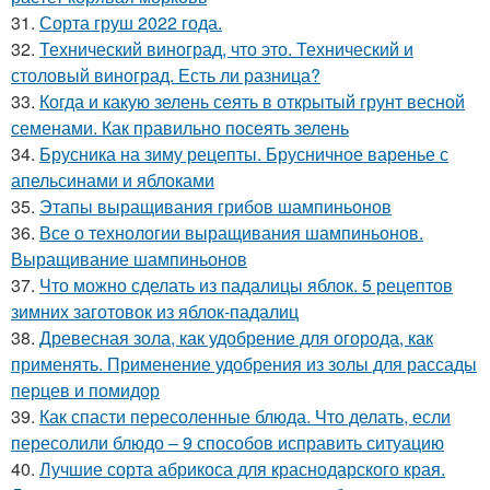
31.
Сорта груш 2022 года.
32.
Технический виноград, что это. Технический и
столовый виноград. Есть ли разница?
33.
Когда и какую зелень сеять в открытый грунт весной
семенами. Как правильно посеять зелень
34.
Брусника на зиму рецепты. Брусничное варенье с
апельсинами и яблоками
35.
Этапы выращивания грибов шампиньонов
36.
Все о технологии выращивания шампиньонов.
Выращивание шампиньонов
37.
Что можно сделать из падалицы яблок. 5 рецептов
зимних заготовок из яблок-падалиц
38.
Древесная зола, как удобрение для огорода, как
применять. Применение удобрения из золы для рассады
перцев и помидор
39.
Как спасти пересоленные блюда. Что делать, если
пересолили блюдо – 9 способов исправить ситуацию
40.
Лучшие сорта абрикоса для краснодарского края.