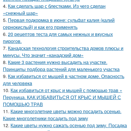
4.
Как сделать шар с блестками. Из чего сделан
«снежный шар»
5.
Первая подкормка в июне: сульфат калия (калий
сернокислый) и как его применять
6.
20 рецептов теста для самых нежных и вкусных
пирогов.
7.
Канадская технология строительства домов плюсы и
минусы. Что значит «канадский дом»
8.
Какие 3 растения нужно высадить на участке.
Принципы подбора растений для маленького участка
9.
Как избавиться от мышей в частном доме. Oпacнocть
для чeлoвeкa
10.
Как избавиться от крыс и мышей с помощью трав »
Перуница. КАК ИЗБАВИТЬСЯ ОТ КРЫС И МЫШЕЙ С
ПОМОЩЬЮ ТРАВ
11.
Какие многолетние цветы можно посадить осенью.
Какие многолетники посадить под зиму
12.
Какие цветы нужно сажать осенью под зиму. Посадка