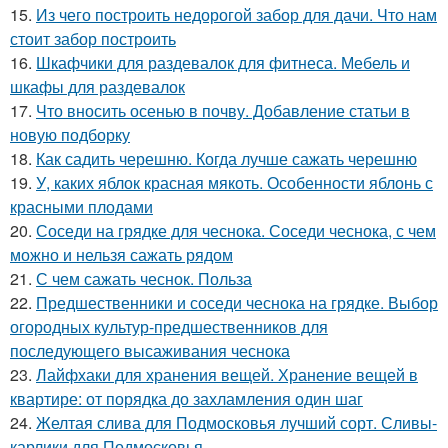
15.
Из чего построить недорогой забор для дачи. Что нам
стоит забор построить
16.
Шкафчики для раздевалок для фитнеса. Мебель и
шкафы для раздевалок
17.
Что вносить осенью в почву. Добавление статьи в
новую подборку
18.
Как садить черешню. Когда лучше сажать черешню
19.
У, каких яблок красная мякоть. Особенности яблонь с
красными плодами
20.
Соседи на грядке для чеснока. Соседи чеснока, с чем
можно и нельзя сажать рядом
21.
С чем сажать чеснок. Польза
22.
Предшественники и соседи чеснока на грядке. Выбор
огородных культур-предшественников для
последующего высаживания чеснока
23.
Лайфхаки для хранения вещей. Хранение вещей в
квартире: от порядка до захламления один шаг
24.
Желтая слива для Подмосковья лучший сорт. Сливы-
карлики для Подмосковья