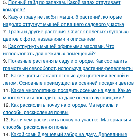
5.
Полный гайд по запахам. Какой запах отпугивает
комаров?
6.
Какую траву не любят мыши. 8 растений, которые
надолго отпугнут мышей от вашего садового участка
7.
Травы и другие растения. Список полевых (луговых)
цветов с фото, названиями и описанием
8.
Как отпугнуть мышей эфирными маслами. Что
использовать для нежилых помещений?
9.
Полезные растения в саду и огороде. Как составить
грамотный севооборот, используя растения-репелленты
10.
Какие цветы сажают осенью для цветения весной и
летом. Основные преимущества осенней посадки цветов
11.
Какие многолетники посадить осенью на даче. Какие
многолетники посадить на даче осенью луковицами?
12.
Как раскислить почву на огороде. Материалы и
способы раскисления почвы
13.
Как и чем раскислить почву на участке. Материалы и
способы раскисления почвы
14.
Какой самый дешевый забор на дачу. Деревянные