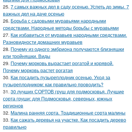
25.
7 самых важных дел в саду осенью. Успеть до зимы. 7
важных дел на даче осенью
26.
Борьба с садовыми муравьями народными
средствами. Народные методы борьбы с муравьями
27.
Как избавиться от муравьев народными средствами.
Разновидности домашних муравьев
28.
Почему из одного эмбриона получаются близняшки
или тройняшки. Виды
29.
Почему морковь вырастает рогатой и корявой.
Почему морковь растет рогатая
30.
Как посадить пузыреплодник осенью. Уход за
пузыреплодником: как правильно проводить?
31.
30 лучших СОРТОВ груш для подмосковья. Лучшие
сорта груши: для Подмосковья, северных, южных
регионов
32.
Малина ранняя сорта. Традиционные сорта малины
33.
Как сажать деревья на участке. Как посадить дерево
правильно