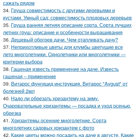
сажать рядом
34.
Груша совместимость с другими деревьями и
кустами. Умный сад: совместимость плодовых деревьев
35.
Груша ранняя летняя описание сорта. Сорта лучших
летних груш: описание и особенности выращивания
36.
Дешевый обогрев дачи. Чем отапливать дачу?
37.
Неприхотливые цветы для клумбы цветущие все
лето многолетники. Однолетники или многолетники —
критерии выбора
38.
Гашеная известь применение на даче. Известь
гашеная – применение
39.
Витарос фунгицид инструкция. Витарос "Avgust" от
болезней 2мл
40.
Надо ли обрезать хризантему на зиму.
Очаровательные хризантемы — посадка и уход осенью,
обрезка
41.
Хризантемы осенние многолетние. Сорта
многолетних садовых хризантем с фото
42.
Какие цветы можно посадить на даче в августе. Какие