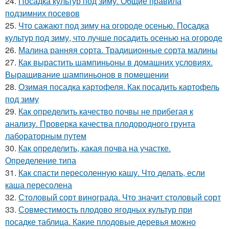
24.
Посадка культур под зиму. Общие правила
подзимних посевов
25.
Что сажают под зиму на огороде осенью. Посадка
культур под зиму, что лучше посадить осенью на огороде
26.
Малина ранняя сорта. Традиционные сорта малины
27.
Как вырастить шампиньоны в домашних условиях.
Выращивание шампиньонов в помещении
28.
Озимая посадка картофеля. Как посадить картофель
под зиму
29.
Как определить качество почвы не прибегая к
анализу. Проверка качества плодородного грунта
лабораторным путем
30.
Как определить, какая почва на участке.
Определение типа
31.
Как спасти пересоленную кашу. Что делать, если
каша пересолена
32.
Столовый сорт винограда. Что значит столовый сорт
33.
Совместимость плодово ягодных культур при
посадке таблица. Какие плодовые деревья можно