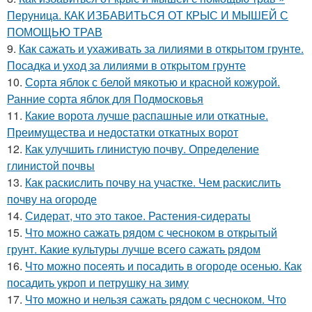
Перуница. КАК ИЗБАВИТЬСЯ ОТ КРЫС И МЫШЕЙ С
ПОМОЩЬЮ ТРАВ
9.
Как сажать и ухаживать за лилиями в открытом грунте.
Посадка и уход за лилиями в открытом грунте
10.
Сорта яблок с белой мякотью и красной кожурой.
Ранние сорта яблок для Подмосковья
11.
Какие ворота лучше распашные или откатные.
Преимущества и недостатки откатных ворот
12.
Как улучшить глинистую почву. Определение
глинистой почвы
13.
Как раскислить почву на участке. Чем раскислить
почву на огороде
14.
Сидерат, что это такое. Растения-сидераты
15.
Что можно сажать рядом с чесноком в открытый
грунт. Какие культуры лучше всего сажать рядом
16.
Что можно посеять и посадить в огороде осенью. Как
посадить укроп и петрушку на зиму
17.
Что можно и нельзя сажать рядом с чесноком. Что