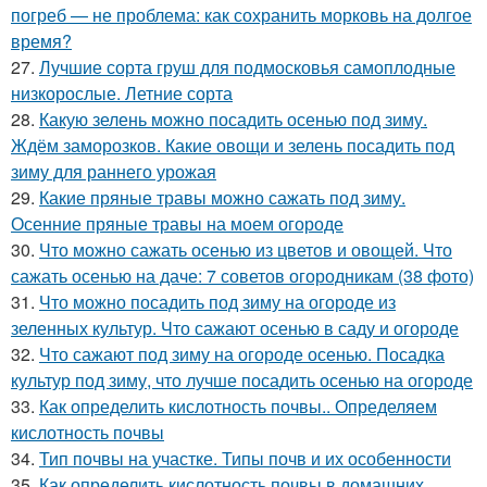
погреб — не проблема: как сохранить морковь на долгое
время?
27.
Лучшие сорта груш для подмосковья самоплодные
низкорослые. Летние сорта
28.
Какую зелень можно посадить осенью под зиму.
Ждём заморозков. Какие овощи и зелень посадить под
зиму для раннего урожая
29.
Какие пряные травы можно сажать под зиму.
Осенние пряные травы на моем огороде
30.
Что можно сажать осенью из цветов и овощей. Что
сажать осенью на даче: 7 советов огородникам (38 фото)
31.
Что можно посадить под зиму на огороде из
зеленных культур. Что сажают осенью в саду и огороде
32.
Что сажают под зиму на огороде осенью. Посадка
культур под зиму, что лучше посадить осенью на огороде
33.
Как определить кислотность почвы.. Определяем
кислотность почвы
34.
Тип почвы на участке. Типы почв и их особенности
35.
Как определить кислотность почвы в домашних