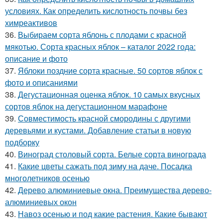
условиях. Как определить кислотность почвы без
химреактивов
36.
Выбираем сорта яблонь с плодами с красной
мякотью. Сорта красных яблок – каталог 2022 года:
описание и фото
37.
Яблоки поздние сорта красные. 50 сортов яблок с
фото и описаниями
38.
Дегустационная оценка яблок. 10 самых вкусных
сортов яблок на дегустационном марафоне
39.
Совместимость красной смородины с другими
деревьями и кустами. Добавление статьи в новую
подборку
40.
Виноград столовый сорта. Белые сорта винограда
41.
Какие цветы сажать под зиму на даче. Посадка
многолетников осенью
42.
Дерево алюминиевые окна. Преимущества дерево-
алюминиевых окон
43.
Навоз осенью и под какие растения. Какие бывают