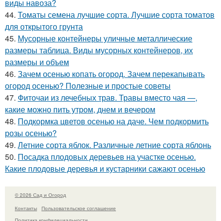
виды навоза?
44.
Томаты семена лучшие сорта. Лучшие сорта томатов
для открытого грунта
45.
Мусорные контейнеры уличные металлические
размеры таблица. Виды мусорных контейнеров, их
размеры и объем
46.
Зачем осенью копать огород. Зачем перекапывать
огород осенью? Полезные и простые советы
47.
Фиточаи из лечебных трав. Травы вместо чая —,
какие можно пить утром, днем и вечером
48.
Подкормка цветов осенью на даче. Чем подкормить
розы осенью?
49.
Летние сорта яблок. Различные летние сорта яблонь
50.
Посадка плодовых деревьев на участке осенью.
Какие плодовые деревья и кустарники сажают осенью
© 2026 Сад и Огород
Контакты
Пользовательское соглашение
Политика конфидециальности