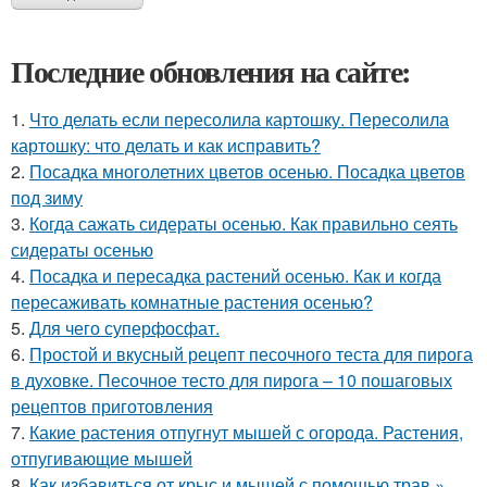
Последние обновления на сайте:
1.
Что делать если пересолила картошку. Пересолила
картошку: что делать и как исправить?
2.
Посадка многолетних цветов осенью. Посадка цветов
под зиму
3.
Когда сажать сидераты осенью. Как правильно сеять
сидераты осенью
4.
Посадка и пересадка растений осенью. Как и когда
пересаживать комнатные растения осенью?
5.
Для чего суперфосфат.
6.
Простой и вкусный рецепт песочного теста для пирога
в духовке. Песочное тесто для пирога – 10 пошаговых
рецептов приготовления
7.
Какие растения отпугнут мышей с огорода. Растения,
отпугивающие мышей
8.
Как избавиться от крыс и мышей с помощью трав »