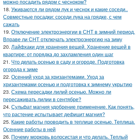
можно посадить рядом с чесноком?
18.
Уживаются ли рядом лук и чеснок и какие соседи..
Совместные посадки: соседи лука на грядке, с чем
сажать
19.
Отключение электроэнергии в СНТ в зимний период.
Вправе ли СНТ отключать электроэнергию на зиму
20.
Лайфхаки для хранения вещей. Хранение вещей в
квартире: от порядка до захламления один шаг
21.
Что делать осенью в саду и огороде. Подготовка
огорода к зиме
22.
Осенний уход за хризантемами. Уход за
хризантемами осенью и подготовка к зимнему укрытию
23.
Схема пересадки лилий осенью. Можно ли
пересаживать лилии в сентябре?
24.
Сульфат магния удобрение применение. Как понять,
что растение испытывает дефицит магния?
25.
Какие работы проводить в теплице осенью. Теплица.
Осенние работы в ней
26.
Почему морковь волосистая и что делать. Теплый