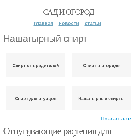
САД И ОГОРОД
главная
новости
статьи
Нашатырный спирт
Спирт от вредителей
Спирт в огороде
Спирт для огурцов
Нашатырные спирты
Показать все
Отпугивающие растения для
Спирт для плодовых
Спирт для растений
деревьев