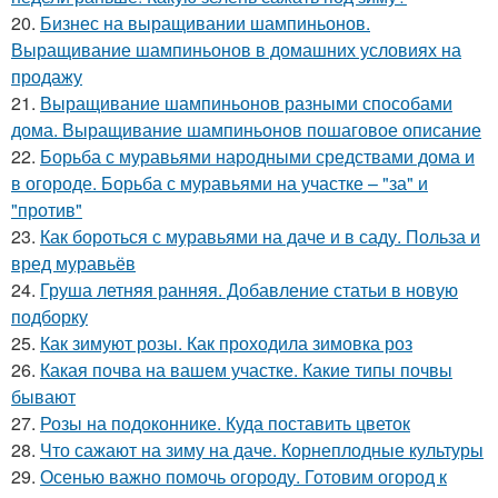
20.
Бизнес на выращивании шампиньонов.
Выращивание шампиньонов в домашних условиях на
продажу
21.
Выращивание шампиньонов разными способами
дома. Выращивание шампиньонов пошаговое описание
22.
Борьба с муравьями народными средствами дома и
в огороде. Борьба с муравьями на участке – "за" и
"против"
23.
Как бороться с муравьями на даче и в саду. Польза и
вред муравьёв
24.
Груша летняя ранняя. Добавление статьи в новую
подборку
25.
Как зимуют розы. Как проходила зимовка роз
26.
Какая почва на вашем участке. Какие типы почвы
бывают
27.
Розы на подоконнике. Куда поставить цветок
28.
Что сажают на зиму на даче. Корнеплодные культуры
29.
Осенью важно помочь огороду. Готовим огород к