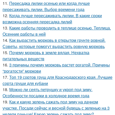
11.
Пересадка лилии осенью или когда лучше
пересаживать лилии. Выбор времени года
12.
Когда лучше пересаживать лилии. В какие сроки
возможна осенняя пересадка лилий
13.
Какие работы проводить в теплице осенью. Теплица.
Осенние работы в ней
14.
Как вырастить морковь в открытом грунте ровной.
Советы, которые помогут вырастить ровную морковь
15.
Почему морковь в земле вялая. Нехватка
питательных веществ
16.
3 причины почему морковь растет рогатой. Причины
“рогатости” моркови
17.
Топ 19 сортов груш для Краснодарского края. Лучшие
сорта груши для кубани
18.
Можно ли сеять петрушку и укроп под зиму.
Особенности посадки в холодное время года
19.
Как и какую зелень сажать под зиму на дачном
участке. Посади сейчас и весной будешь с зеленью на 3
недели раньше! Какую зелень сажать под зиму?