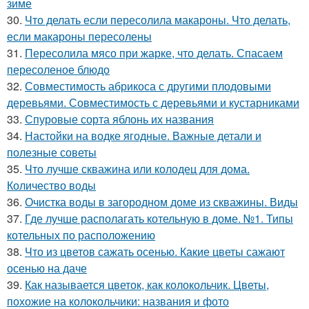
зиме
30.
Что делать если пересолила макароны. Что делать,
если макароны пересолены
31.
Пересолила мясо при жарке, что делать. Спасаем
пересоленое блюдо
32.
Совместимость абрикоса с другими плодовыми
деревьями. Совместимость с деревьями и кустарниками
33.
Спуровые сорта яблонь их названия
34.
Настойки на водке ягодные. Важные детали и
полезные советы
35.
Что лучше скважина или колодец для дома.
Количество воды
36.
Очистка воды в загородном доме из скважины. Виды
37.
Где лучше располагать котельную в доме. №1. Типы
котельных по расположению
38.
Что из цветов сажать осенью. Какие цветы сажают
осенью на даче
39.
Как называется цветок, как колокольчик. Цветы,
похожие на колокольчики: названия и фото