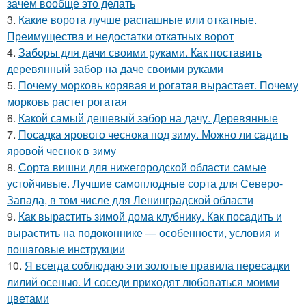
зачем вообще это делать
3.
Какие ворота лучше распашные или откатные.
Преимущества и недостатки откатных ворот
4.
Заборы для дачи своими руками. Как поставить
деревянный забор на даче своими руками
5.
Почему морковь корявая и рогатая вырастает. Почему
морковь растет рогатая
6.
Какой самый дешевый забор на дачу. Деревянные
7.
Посадка ярового чеснока под зиму. Можно ли садить
яровой чеснок в зиму
8.
Сорта вишни для нижегородской области самые
устойчивые. Лучшие самоплодные сорта для Северо-
Запада, в том числе для Ленинградской области
9.
Как вырастить зимой дома клубнику. Как посадить и
вырастить на подоконнике — особенности, условия и
пошаговые инструкции
10.
Я всегда соблюдаю эти золотые правила пересадки
лилий осенью. И соседи приходят любоваться моими
цветами