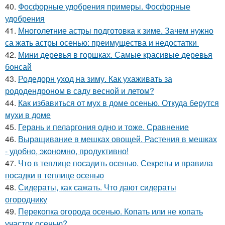
40.
Фосфорные удобрения примеры. Фосфорные
удобрения
41.
Многолетние астры подготовка к зиме. Зачем нужно
са жать астры осенью: преимущества и недостатки
42.
Мини деревья в горшках. Самые красивые деревья
бонсай
43.
Родедорн уход на зиму. Как ухаживать за
рододендроном в саду весной и летом?
44.
Как избавиться от мух в доме осенью. Откуда берутся
мухи в доме
45.
Герань и пеларгония одно и тоже. Сравнение
46.
Выращивание в мешках овощей. Растения в мешках
- удобно, экономно, продуктивно!
47.
Что в теплице посадить осенью. Секреты и правила
посадки в теплице осенью
48.
Сидераты, как сажать. Что дают сидераты
огороднику
49.
Перекопка огорода осенью. Копать или не копать
участок осенью?