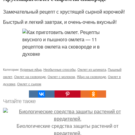
Замечательный рецепт с хрустящей сырной корочкой!
Быстрый и легкий завтрак, и очень-очень вкусный!
Категории:
Куриные яйца
,
Необычные способы
,
Омлет из шпината
,
Пышный
омлет
,
Омлет на сковороде
,
Омлет с молоком
,
Яйцо на сковороде
,
Омлет в
духовке
,
Омлет с сыром
Читайте также
Биологические средства защиты растений от
вредителей.