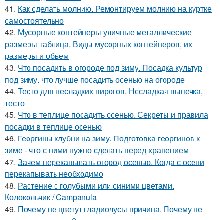
41.
Как сделать молнию. Ремонтируем молнию на куртке
самостоятельно
42.
Мусорные контейнеры уличные металлические
размеры таблица. Виды мусорных контейнеров, их
размеры и объем
43.
Что посадить в огороде под зиму. Посадка культур
под зиму, что лучше посадить осенью на огороде
44.
Тесто для несладких пирогов. Несладкая выпечка,
тесто
45.
Что в теплице посадить осенью. Секреты и правила
посадки в теплице осенью
46.
Георгины клубни на зиму. Подготовка георгинов к
зиме - что с ними нужно сделать перед хранением
47.
Зачем перекапывать огород осенью. Когда с осени
перекапывать необходимо
48.
Растение с голубыми или синими цветами.
Колокольчик / Campanula
49.
Почему не цветут гладиолусы причина. Почему не