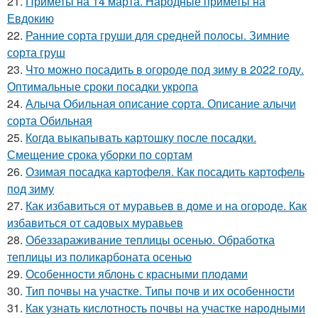
21.
Приметы на 14 марта. Народные приметы на
Евдокию
22.
Ранние сорта груши для средней полосы. Зимние
сорта груш
23.
Что можно посадить в огороде под зиму в 2022 году.
Оптимальные сроки посадки укропа
24.
Алыча Обильная описание сорта. Описание алычи
сорта Обильная
25.
Когда выкапывать картошку после посадки.
Смещение срока уборки по сортам
26.
Озимая посадка картофеля. Как посадить картофель
под зиму
27.
Как избавиться от муравьев в доме и на огороде. Как
избавиться от садовых муравьев
28.
Обеззараживание теплицы осенью. Обработка
теплицы из поликарбоната осенью
29.
Особенности яблонь с красными плодами
30.
Тип почвы на участке. Типы почв и их особенности
31.
Как узнать кислотность почвы на участке народными