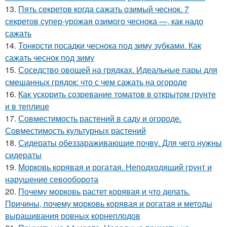
13.
Пять секретов когда сажать озимый чеснок. 7
секретов супер-урожая озимого чеснока —, как надо
сажать
14.
Тонкости посадки чеснока под зиму зубками. Как
сажать чеснок под зиму
15.
Соседство овощей на грядках. Идеальные пары для
смешанных грядок: что с чем сажать на огороде
16.
Как ускорить созревание томатов в открытом грунте
и в теплице
17.
Совместимость растений в саду и огороде.
Совместимость культурных растений
18.
Сидераты обеззараживающие почву. Для чего нужны
сидераты
19.
Морковь корявая и рогатая. Неподходящий грунт и
нарушение севооборота
20.
Почему морковь растет корявая и что делать.
Причины, почему морковь корявая и рогатая и методы
выращивания ровных корнеплодов