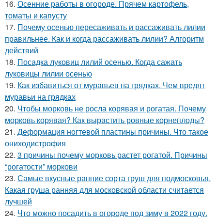
16.
Осенние работы в огороде. Прячем картофель,
томаты и капусту
17.
Почему осенью пересаживать и рассаживать лилии
правильнее. Как и когда рассаживать лилии? Алгоритм
действий
18.
Посадка луковиц лилий осенью. Когда сажать
луковицы лилии осенью
19.
Как избавиться от муравьев на грядках. Чем вредят
муравьи на грядках
20.
Чтобы морковь не росла корявая и рогатая. Почему
морковь корявая? Как вырастить ровные корнеплоды?
21.
Деформация ногтевой пластины причины. Что такое
ониходистрофия
22.
3 причины почему морковь растет рогатой. Причины
“рогатости” моркови
23.
Самые вкусные ранние сорта груш для подмосковья.
Какая груша ранняя для московской области считается
лучшей
24.
Что можно посадить в огороде под зиму в 2022 году.