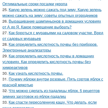
Оптимальные сроки посадки укропа
25.
Какую зелень можно сажать под зиму. Какую зелень
можно сажать на зиму: советы опытных огородников
26.
Выращивание шампиньонов в домашних условиях
от А до Я. Какое помещение выбрать?
27.
Как бороться с муравьями на садовом участке. Вред
от садовых муравьев
28.
Как определить кислотность почвы без приборов.
Электронные анализаторы
29.
Как определить кислотность почвы в домашних
условиях. Как определить кислотность почвы без
химреактивов
30.
Как узнать кислотность почвы.
31.
Почему яблоки внутри розовые. Пять сортов яблок с
красной мякотью
32.
Что можно сделать из падалицы яблок. 5 рецептов
зимних заготовок из яблок-падалиц
33.
Как спасти пересоленную кашу. Что делать, если
каша пересолена