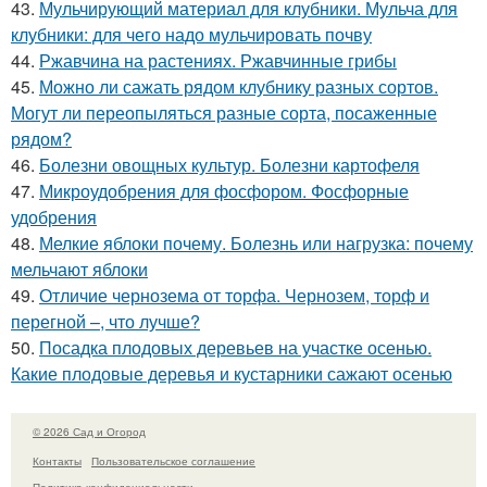
43.
Мульчирующий материал для клубники. Мульча для
клубники: для чего надо мульчировать почву
44.
Ржавчина на растениях. Ржавчинные грибы
45.
Можно ли сажать рядом клубнику разных сортов.
Могут ли переопыляться разные сорта, посаженные
рядом?
46.
Болезни овощных культур. Болезни картофеля
47.
Микроудобрения для фосфором. Фосфорные
удобрения
48.
Мелкие яблоки почему. Болезнь или нагрузка: почему
мельчают яблоки
49.
Отличие чернозема от торфа. Чернозем, торф и
перегной –, что лучше?
50.
Посадка плодовых деревьев на участке осенью.
Какие плодовые деревья и кустарники сажают осенью
© 2026 Сад и Огород
Контакты
Пользовательское соглашение
Политика конфидециальности