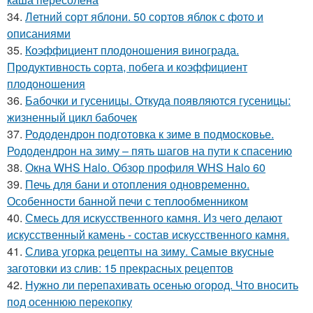
34.
Летний сорт яблони. 50 сортов яблок с фото и
описаниями
35.
Коэффициент плодоношения винограда.
Продуктивность сорта, побега и коэффициент
плодоношения
36.
Бабочки и гусеницы. Откуда появляются гусеницы:
жизненный цикл бабочек
37.
Рододендрон подготовка к зиме в подмосковье.
Рододендрон на зиму – пять шагов на пути к спасению
38.
Окна WHS Halo. Обзор профиля WHS Halo 60
39.
Печь для бани и отопления одновременно.
Особенности банной печи с теплообменником
40.
Смесь для искусственного камня. Из чего делают
искусственный камень - состав искусственного камня.
41.
Слива угорка рецепты на зиму. Самые вкусные
заготовки из слив: 15 прекрасных рецептов
42.
Нужно ли перепахивать осенью огород. Что вносить
под осеннюю перекопку