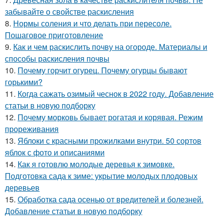
забывайте о свойстве раскисления
8.
Нормы соления и что делать при пересоле.
Пошаговое приготовление
9.
Как и чем раскислить почву на огороде. Материалы и
способы раскисления почвы
10.
Почему горчит огурец. Почему огурцы бывают
горькими?
11.
Когда сажать озимый чеснок в 2022 году. Добавление
статьи в новую подборку
12.
Почему морковь бывает рогатая и корявая. Режим
прореживания
13.
Яблоки с красными прожилками внутри. 50 сортов
яблок с фото и описаниями
14.
Как я готовлю молодые деревья к зимовке.
Подготовка сада к зиме: укрытие молодых плодовых
деревьев
15.
Обработка сада осенью от вредителей и болезней.
Добавление статьи в новую подборку