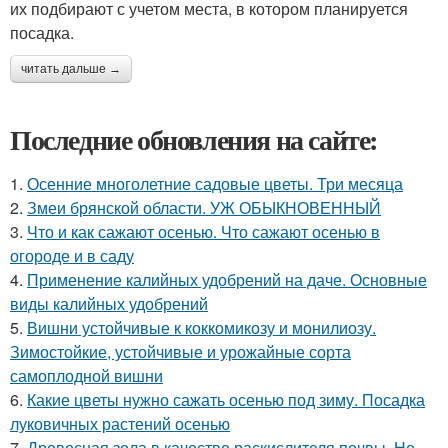
их подбирают с учетом места, в котором планируется
посадка.
читать дальше →
Последние обновления на сайте:
1.
Осенние многолетние садовые цветы. Три месяца
2.
Змеи брянской области. УЖ ОБЫКНОВЕННЫЙ
3.
Что и как сажают осенью. Что сажают осенью в
огороде и в саду
4.
Применение калийных удобрений на даче. Основные
виды калийных удобрений
5.
Вишни устойчивые к коккомикозу и монилиозу.
Зимостойкие, устойчивые и урожайные сорта
самоплодной вишни
6.
Какие цветы нужно сажать осенью под зиму. Посадка
луковичных растений осенью
7.
Древесная зола в качестве раскислителя почвы. Не