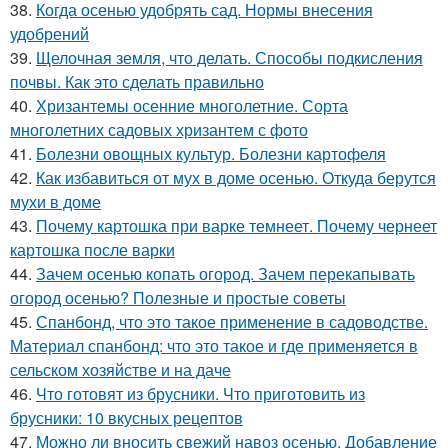
38.
Когда осенью удобрять сад. Нормы внесения
удобрений
39.
Щелочная земля, что делать. Способы подкисления
почвы. Как это сделать правильно
40.
Хризантемы осенние многолетние. Сорта
многолетних садовых хризантем с фото
41.
Болезни овощных культур. Болезни картофеля
42.
Как избавиться от мух в доме осенью. Откуда берутся
мухи в доме
43.
Почему картошка при варке темнеет. Почему чернеет
картошка после варки
44.
Зачем осенью копать огород. Зачем перекапывать
огород осенью? Полезные и простые советы
45.
Спанбонд, что это такое применение в садоводстве.
Материал спанбонд: что это такое и где применяется в
сельском хозяйстве и на даче
46.
Что готовят из брусники. Что приготовить из
брусники: 10 вкусных рецептов
47.
Можно ли вносить свежий навоз осенью. Добавление