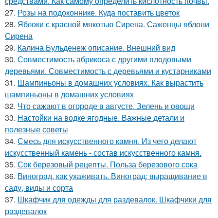
средствами. Как самому определить кислотность почвы.
27.
Розы на подоконнике. Куда поставить цветок
28.
Яблоки с красной мякотью Сирена. Саженцы яблони
Сирена
29.
Калина Бульденеж описание. Внешний вид
30.
Совместимость абрикоса с другими плодовыми
деревьями. Совместимость с деревьями и кустарниками
31.
Шампиньоны в домашних условиях. Как вырастить
шампиньоны в домашних условиях
32.
Что сажают в огороде в августе. Зелень и овощи
33.
Настойки на водке ягодные. Важные детали и
полезные советы
34.
Смесь для искусственного камня. Из чего делают
искусственный камень - состав искусственного камня.
35.
Сок березовый рецепты. Польза березового сока
36.
Виноград, как ухаживать. Виноград: выращивание в
саду, виды и сорта
37.
Шкафчик для одежды для раздевалок. Шкафчики для
раздевалок