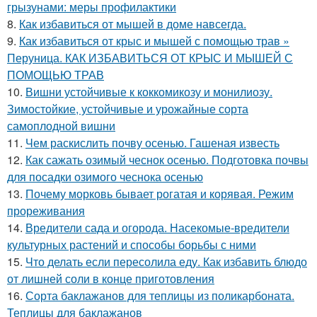
грызунами: меры профилактики
8.
Как избавиться от мышей в доме навсегда.
9.
Как избавиться от крыс и мышей с помощью трав »
Перуница. КАК ИЗБАВИТЬСЯ ОТ КРЫС И МЫШЕЙ С
ПОМОЩЬЮ ТРАВ
10.
Вишни устойчивые к коккомикозу и монилиозу.
Зимостойкие, устойчивые и урожайные сорта
самоплодной вишни
11.
Чем раскислить почву осенью. Гашеная известь
12.
Как сажать озимый чеснок осенью. Подготовка почвы
для посадки озимого чеснока осенью
13.
Почему морковь бывает рогатая и корявая. Режим
прореживания
14.
Вредители сада и огорода. Насекомые-вредители
культурных растений и способы борьбы с ними
15.
Что делать если пересолила еду. Как избавить блюдо
от лишней соли в конце приготовления
16.
Сорта баклажанов для теплицы из поликарбоната.
Теплицы для баклажанов