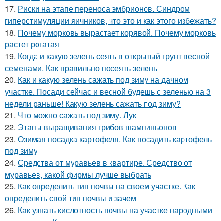
17.
Риски на этапе переноса эмбрионов. Синдром
гиперстимуляции яичников, что это и как этого избежать?
18.
Почему морковь вырастает корявой. Почему морковь
растет рогатая
19.
Когда и какую зелень сеять в открытый грунт весной
семенами. Как правильно посеять зелень
20.
Как и какую зелень сажать под зиму на дачном
участке. Посади сейчас и весной будешь с зеленью на 3
недели раньше! Какую зелень сажать под зиму?
21.
Что можно сажать под зиму. Лук
22.
Этапы выращивания грибов шампиньонов
23.
Озимая посадка картофеля. Как посадить картофель
под зиму
24.
Средства от муравьев в квартире. Средство от
муравьев, какой фирмы лучше выбрать
25.
Как определить тип почвы на своем участке. Как
определить свой тип почвы и зачем
26.
Как узнать кислотность почвы на участке народными