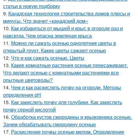
статьи в новую подборку
9.
Канадская технология строительства домов плюсы и
минусы. Что значит «канадский дом»
10.
Как избавиться от мышей и крыс в огороде раз и
навсегда. Чем опасна земляная крыса
11.
Можно ли сажать осенью однолетние цветы в
открытый грунт. Какие цветы сажают осенью
12.
Что и как сажать осенью. Цветы
13.
Какие комнатные растения осенью пересаживают.
Что делают осенью с комнатными растениями все
опытные цветоводы?
14.
Чем и как раскислить почву на огороде. Методы
определения рН
15.
Как закислить почву для голубики. Как закислить
почву серной кислотой
16.
Обработка кустов смородины и крыжовника осенью.
Зачем обрабатывать смородину осенью
17.
Раскисление почвы осенью мелом. Определение