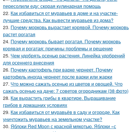
пересолили еду: скорая кулинарная помощь
22.
Как избавиться от муравьев в доме и на участке-
лучшие средства. Как вывести муравьев из дома?
23.
Почему морковь вырастает корявой. Почему морковь
растет рогатая
24.
Почему морковь бывает рогатая. Почему морковь
корявая и рогатая: причины проблемы и решение
25.
Чем удобрять осенью растения. Линейка удобрений
для осеннего внесения
26.
Почему картофель при варке чернеет. Почему
картофель иногда чернеет после варки или жарки
27.
Что можно сажать осенью из цветов и овощей. Что
сажать осенью на даче: 7 советов огородникам (38 фото)
28.
Как вырастить грибы в квартире. Выращивание
грибов в домашних условиях
29.
Как избавиться от муравьёв в саду и огороде. Как
уничтожить муравьев на земельном участке?
30.
Яблоки Red Moon с красной мякотью. Яблоки «с