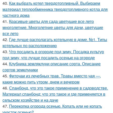
40.
Как выбрать котел твердотопливный. Выбираем
материал теплообменника твердотопливного котла для
частного дома
41.
Красивые цветы для сада цветущие все лето
многолетние. Многолетние цветы для дачи, цветущие
все лето
42.
Где лучше располагать котельную в доме. №1. Типы
котельных по расположению
43.
Что посадить в огороде под зиму. Посадка культур
под зиму, что лучше посадить осенью на огороде
44.
Клубника земляклуни описание сорта. Описание
сортов земклуники
45.
Фиточаи из лечебных трав. Травы вместо чая —,
какие можно пить утром, днем и вечером
46.
Спанбонд, что это такое применение в садоводстве.
Материал спанбонд: что это такое и где применяется в
сельском хозяйстве и на даче
47.
Перекопка огорода осенью. Копать или не копать
участок осенью?