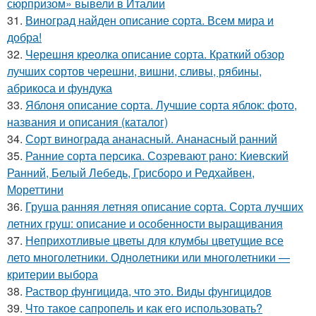
сюрпризом» вывели в Италии
31.
Виноград найден описание сорта. Всем мира и
добра!
32.
Черешня креолка описание сорта. Краткий обзор
лучших сортов черешни, вишни, сливы, рябины,
абрикоса и фундука
33.
Яблоня описание сорта. Лучшие сорта яблок: фото,
названия и описания (каталог)
34.
Сорт винограда ананасный. Ананасный ранний
35.
Ранние сорта персика. Созревают рано: Киевский
Ранний, Белый Лебедь, Грисборо и Редхайвен,
Мореттини
36.
Груша ранняя летняя описание сорта. Сорта лучших
летних груш: описание и особенности выращивания
37.
Неприхотливые цветы для клумбы цветущие все
лето многолетники. Однолетники или многолетники —
критерии выбора
38.
Раствор фунгицида, что это. Виды фунгицидов
39.
Что такое сапропель и как его использовать?