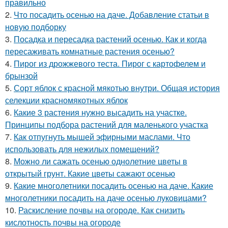
правильно
2.
Что посадить осенью на даче. Добавление статьи в
новую подборку
3.
Посадка и пересадка растений осенью. Как и когда
пересаживать комнатные растения осенью?
4.
Пирог из дрожжевого теста. Пирог с картофелем и
брынзой
5.
Сорт яблок с красной мякотью внутри. Общая история
селекции красномякотных яблок
6.
Какие 3 растения нужно высадить на участке.
Принципы подбора растений для маленького участка
7.
Как отпугнуть мышей эфирными маслами. Что
использовать для нежилых помещений?
8.
Можно ли сажать осенью однолетние цветы в
открытый грунт. Какие цветы сажают осенью
9.
Какие многолетники посадить осенью на даче. Какие
многолетники посадить на даче осенью луковицами?
10.
Раскисление почвы на огороде. Как снизить
кислотность почвы на огороде