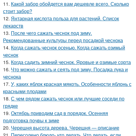
11.
Какой забор обойдется вам дешевле всего. Сколько
стоит забор?
12.
Янтарная кислота польза для растений. Список
лекарств
13.
После чего сажать чеснок под зиму.
Рекомендованные культуры перед посадкой чеснока
14.
Когда сажать чеснок осенью. Когда сажать озимый
чеснок
15.
Когда садить зимний чеснок. Яровые и озимые сорта
16.
Что можно сажать и сеять под зиму. Посадка лука и
чеснока
17.
У, каких яблок красная мякоть. Особенности яблонь с
красными плодами
18.
С чем рядом сажать чеснок или лучшие соседи по
грядке
19.
Октябрь приводим сад в порядок. Осенняя
подготовка почвы к зиме
20.
Черешня высота дерева. Черешня — описание
21.
Пересолено блюдо- что делать. Что делать, если