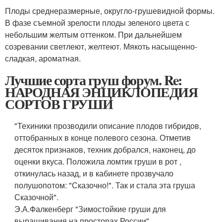
Плоды среднеразмерные, округло-грушевидной формы.
В фазе съемной зрелости плоды зеленого цвета с
небольшим желтым оттенком. При дальнейшем
созревании светлеют, желтеют. Мякоть насыщенно-
сладкая, ароматная.
Лучшие сорта груш форум. Re:
НАРОДНАЯ ЭНЦИКЛОПЕДИЯ
СОРТОВ ГРУШИ
"Техиники прозводили описание плодов гибридов,
оттобранных в конце полевого сезона. Отметив
десяток признаков, техник добрался, наконец, до
оценки вкуса. Положила ломтик груши в рот ,
откинулась назад, и в кабинете прозвучало
полушопотом: "Сказочно!". Так и стала эта груша
Сказочной".
Э.А.Фалкенберг "Зимостойкие груши для
выращивания на просторах России"