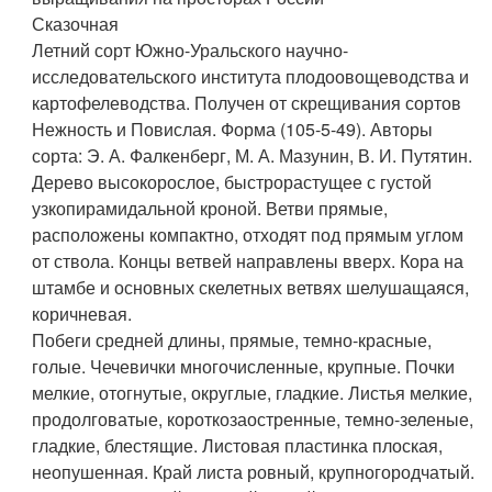
Сказочная
Летний сорт Южно-Уральского научно-
исследовательского института плодоовощеводства и
картофелеводства. Получен от скрещивания сортов
Нежность и Повислая. Форма (105-5-49). Авторы
сорта: Э. А. Фалкенберг, М. А. Мазунин, В. И. Путятин.
Дерево высокорослое, быстрорастущее с густой
узкопирамидальной кроной. Ветви прямые,
расположены компактно, отходят под прямым углом
от ствола. Концы ветвей направлены вверх. Кора на
штамбе и основных скелетных ветвях шелушащаяся,
коричневая.
Побеги средней длины, прямые, темно-красные,
голые. Чечевички многочисленные, крупные. Почки
мелкие, отогнутые, округлые, гладкие. Листья мелкие,
продолговатые, короткозаостренные, темно-зеленые,
гладкие, блестящие. Листовая пластинка плоская,
неопушенная. Край листа ровный, крупногородчатый.