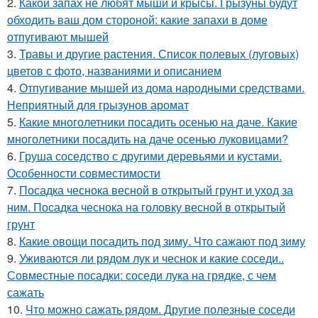
2.
Какой запах не любят мыши и крысы. Грызуны будут
обходить ваш дом стороной: какие запахи в доме
отпугивают мышей
3.
Травы и другие растения. Список полевых (луговых)
цветов с фото, названиями и описанием
4.
Отпугивание мышей из дома народными средствами.
Неприятный для грызунов аромат
5.
Какие многолетники посадить осенью на даче. Какие
многолетники посадить на даче осенью луковицами?
6.
Груша соседство с другими деревьями и кустами.
Особенности совместимости
7.
Посадка чеснока весной в открытый грунт и уход за
ним. Посадка чеснока на головку весной в открытый
грунт
8.
Какие овощи посадить под зиму. Что сажают под зиму
9.
Уживаются ли рядом лук и чеснок и какие соседи..
Совместные посадки: соседи лука на грядке, с чем
сажать
10.
Что можно сажать рядом. Другие полезные соседи