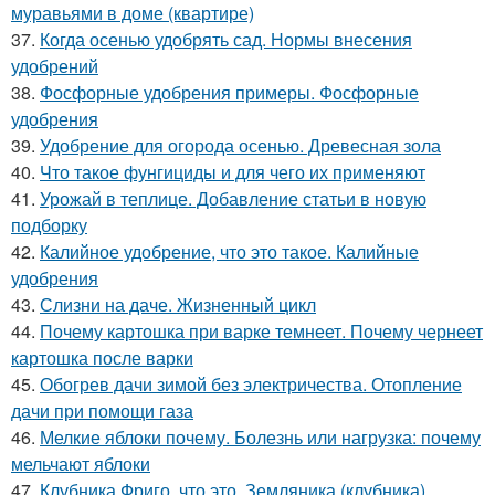
муравьями в доме (квартире)
37.
Когда осенью удобрять сад. Нормы внесения
удобрений
38.
Фосфорные удобрения примеры. Фосфорные
удобрения
39.
Удобрение для огорода осенью. Древесная зола
40.
Что такое фунгициды и для чего их применяют
41.
Урожай в теплице. Добавление статьи в новую
подборку
42.
Калийное удобрение, что это такое. Калийные
удобрения
43.
Слизни на даче. Жизненный цикл
44.
Почему картошка при варке темнеет. Почему чернеет
картошка после варки
45.
Обогрев дачи зимой без электричества. Отопление
дачи при помощи газа
46.
Мелкие яблоки почему. Болезнь или нагрузка: почему
мельчают яблоки
47.
Клубника Фриго, что это. Земляника (клубника)