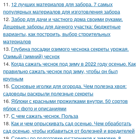
11.
12 лучших материалов для забора. 7 самых
популярных материалов для изготовления забора
12.
Забор для дачи и частного дома своими руками.
Дешевые заборы для дачного участка: бюджетные
варианты, как построить, выбор строительных
материалов
13.
Глубина посадки озимого чеснока секреты урожая.
Озимый (зимний) чеснок
14.
Когда сажать чеснок под зиму в 2022 году осенью. Как
правильно сажать чеснок под зиму, чтобы он был
крупным
15.
Сосновые иголки для огорода. Чем полезна хвоя:
садоводы раскрыли полезные секреты
16.
Яблоки с красными прожилками внутри. 50 сортов
яблок с фото и описаниями
17.
С чем сажать чеснок. Польза
18.
Как и чем опрыскивать сад осенью. Чем обработать
сад осенью, чтобы избавиться от болезней и вредителей
19.
Советы по подготовке кустарников к зимовке. 8