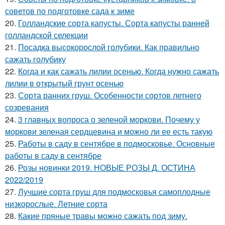
советов по подготовке сада к зиме
20.
Голландские сорта капусты. Сорта капусты ранней
голландской селекции
21.
Посадка высокорослой голубики. Как правильно
сажать голубику
22.
Когда и как сажать лилии осенью. Когда нужно сажать
лилии в открытый грунт осенью
23.
Сорта ранних груш. Особенности сортов летнего
созревания
24.
3 главных вопроса о зеленой моркови. Почему у
моркови зеленая сердцевина и можно ли ее есть такую
25.
Работы в саду в сентябре в подмосковье. Основные
работы в саду в сентябре
26.
Розы новинки 2019. НОВЫЕ РОЗЫ Д. ОСТИНА
2022/2019
27.
Лучшие сорта груш для подмосковья самоплодные
низкорослые. Летние сорта
28.
Какие пряные травы можно сажать под зиму.