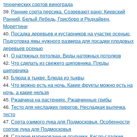
технических сортов винограда
39.
Ранние сорта персика. Созревают рано: Киевский
Ранний, Белый Лебедь, Грисборо и Редхайвен,
Мореттини
40.
Посадка деревьев и кустарников на участке осенью.
Подготовка ямы нужного размера для посадки плодовых
деревьев осенью
41.
О натяжных потолках. Виды натяжных потолков
42.
Что сделать из свежего шиповника. Плоды
шиповника
43.
Блюда в тыкве. Блюда из тыквы
44.
Что можно есть на ночь. Какие фрукты можно есть на
ночь, а какие нельзя
45.
Ржавчина на растениях. Ржавчинные грибы
46.
Тесто для несладких пирогов. Несладкая выпечка,
тесто
47.
Сорта озимого лука для Подмосковья. Особенности
сортов лука для Подмосковья
48.
Сладкие маринованные огурчики. Кисло-сладкие