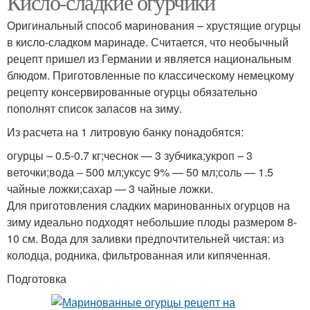
Кисло-сладкие огурчики
Оригинальный способ маринования – хрустящие огурцы
в кисло-сладком маринаде. Считается, что необычный
рецепт пришел из Германии и является национальным
Банка на зиму
Кусочки на зиму
блюдом. Приготовленные по классическому немецкому
рецепту консервированные огурцы обязательно
пополнят список запасов на зиму.
Из расчета на 1 литровую банку понадобятся:
огурцы – 0.5-0.7 кг;чеснок — 3 зубчика;укроп – 3
веточки;вода – 500 мл;уксус 9% — 50 мл;соль — 1.5
чайные ложки;сахар — 3 чайные ложки.
Для приготовления сладких маринованных огурцов на
зиму идеально подходят небольшие плоды размером 8-
10 см. Вода для заливки предпочтительней чистая: из
колодца, родника, фильтрованная или кипяченная.
Подготовка