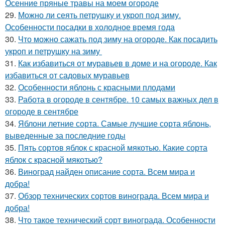
Осенние пряные травы на моем огороде
29.
Можно ли сеять петрушку и укроп под зиму.
Особенности посадки в холодное время года
30.
Что можно сажать под зиму на огороде. Как посадить
укроп и петрушку на зиму
31.
Как избавиться от муравьев в доме и на огороде. Как
избавиться от садовых муравьев
32.
Особенности яблонь с красными плодами
33.
Работа в огороде в сентябре. 10 самых важных дел в
огороде в сентябре
34.
Яблони летние сорта. Самые лучшие сорта яблонь,
выведенные за последние годы
35.
Пять сортов яблок с красной мякотью. Какие сорта
яблок с красной мякотью?
36.
Виноград найден описание сорта. Всем мира и
добра!
37.
Обзор технических сортов винограда. Всем мира и
добра!
38.
Что такое технический сорт винограда. Особенности