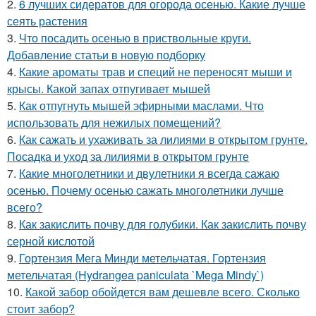
2.
6 лучших сидератов для огорода осенью. Какие лучше
сеять растения
3.
Что посадить осенью в приствольные круги.
Добавление статьи в новую подборку
4.
Какие ароматы трав и специй не переносят мыши и
крысы. Какой запах отпугивает мышей
5.
Как отпугнуть мышей эфирными маслами. Что
использовать для нежилых помещений?
6.
Как сажать и ухаживать за лилиями в открытом грунте.
Посадка и уход за лилиями в открытом грунте
7.
Какие многолетники и двулетники я всегда сажаю
осенью. Почему осенью сажать многолетники лучше
всего?
8.
Как закислить почву для голубики. Как закислить почву
серной кислотой
9.
Гортензия Мега Минди метельчатая. Гортензия
метельчатая (Hydrangea paniculata `Mega Mindy`)
10.
Какой забор обойдется вам дешевле всего. Сколько
стоит забор?