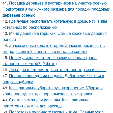
41.
Посадка деревьев и кустарников на участке осенью.
Подготовка ямы нужного размера для посадки плодовых
деревьев осенью
42.
Где лучше располагать котельную в доме. №1. Типы
котельных по расположению
43.
Мини деревья в горшках. Самые красивые деревья
бонсай
44.
Зачем осенью копать огород. Зачем перекапывать
огород осенью? Полезные и простые советы
45.
Почему газон желтеет. Почему газонная трава
становится желтой? (2 фото)
46.
Лоза для плетения корзин. плетение корзин из лозы
47.
Правила поведения на даче. Добавление статьи в
новую подборку
48.
Как правильно убирать лук на хранение. Уборка и
хранение лука: когда пора выкапывать с грядки
49.
Состав земли для рассады. Как правильно
приготовить землю для рассады
50.
Подготовка рулонного газона к зиме. Осенью уход