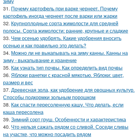
зиму
31.
Почему картофель при варке чернеет. Почему
картофель иногда чернеет после варки или жарки
32.
Крупноплодные сорта жимолости для средней
полосы. Сорта жимолости: ранние, крупные и сладкие
33.
Чем осенью удобрять. Какие удобрения вносить
осенью и как правильно это делать?
34.
Можно ли не выкапывать на зиму канны. Канны на
зиму - выкапывание и хранение
35.
Как узнать тип почвы. Как определить вид почвы
36.
Яблоки ранетки с красной мякотью. Яблоки: цвет,
размер и вес
37.
Древесная зола, как удобрение для овощных культур.
Способы подкормки зольным порошком
38.
Как спасти пересоленную кашу. Что делать, если
каша пересолена
39.
Зимний сорт груш. Особенности и характеристика
40.
Что нельзя сажать рядом со сливой. Соседи сливы
на участке, что можно посадить рядом