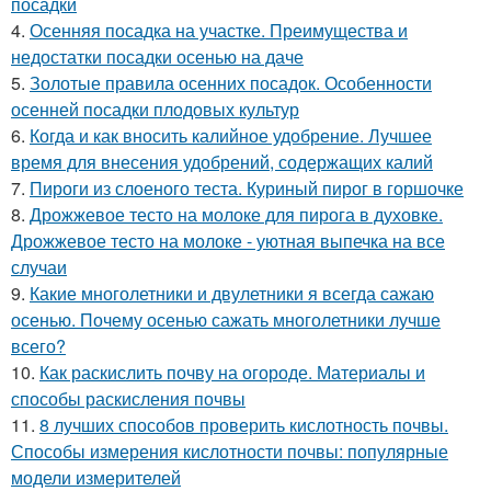
посадки
4.
Осенняя посадка на участке. Преимущества и
недостатки посадки осенью на даче
5.
Золотые правила осенних посадок. Особенности
осенней посадки плодовых культур
6.
Когда и как вносить калийное удобрение. Лучшее
время для внесения удобрений, содержащих калий
7.
Пироги из слоеного теста. Куриный пирог в горшочке
8.
Дрожжевое тесто на молоке для пирога в духовке.
Дрожжевое тесто на молоке - уютная выпечка на все
случаи
9.
Какие многолетники и двулетники я всегда сажаю
осенью. Почему осенью сажать многолетники лучше
всего?
10.
Как раскислить почву на огороде. Материалы и
способы раскисления почвы
11.
8 лучших способов проверить кислотность почвы.
Способы измерения кислотности почвы: популярные
модели измерителей