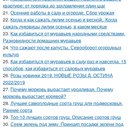
квартире: от порядка до захламления один шаг
21.
Осенние работы в саду и огороде. Сбор урожая
22.
Когда и как сажать лилии осенью и весной.. Когда
сажать луковицы лилии осенью, в каком месяце
23.
Как избавиться от муравьев народными средствами.
Разновидности домашних муравьев
24.
Что сажают после капусты. Севооборот огородных
культур
25.
Как избавиться от муравьев в саду раз и навсегда. 15
способов, как избавиться от садовых муравьев
26.
Розы новинки 2019. НОВЫЕ РОЗЫ Д. ОСТИНА
2022/2019
27.
Почему морковь вырастает уродливая. Почему
морковь вырастает корявой?
28.
Лучшие самоплодные сорта груш для подмосковья.
Ранние сорта
29.
Топ-10 лучших сортов груш. Описание сортов груш
30.
Сеем зелень под зиму. Принцип посадки зелени под