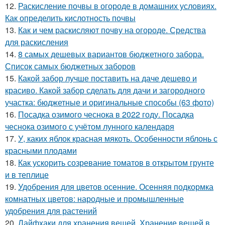
12.
Раскисление почвы в огороде в домашних условиях.
Как определить кислотность почвы
13.
Как и чем раскисляют почву на огороде. Средства
для раскисления
14.
8 самых дешевых вариантов бюджетного забора.
Список самых бюджетных заборов
15.
Какой забор лучше поставить на даче дешево и
красиво. Какой забор сделать для дачи и загородного
участка: бюджетные и оригинальные способы (63 фото)
16.
Посадка озимого чеснока в 2022 году. Посадка
чеснока озимого с учётом лунного календаря
17.
У, каких яблок красная мякоть. Особенности яблонь с
красными плодами
18.
Как ускорить созревание томатов в открытом грунте
и в теплице
19.
Удобрения для цветов осенние. Осенняя подкормка
комнатных цветов: народные и промышленные
удобрения для растений
20.
Лайфхаки для хранения вещей. Хранение вещей в