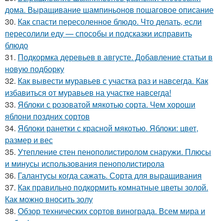
дома. Выращивание шампиньонов пошаговое описание
30.
Как спасти пересоленное блюдо. Что делать, если
пересолили еду — способы и подсказки исправить
блюдо
31.
Подкормка деревьев в августе. Добавление статьи в
новую подборку
32.
Как вывести муравьев с участка раз и навсегда. Как
избавиться от муравьев на участке навсегда!
33.
Яблоки с розоватой мякотью сорта. Чем хороши
яблони поздних сортов
34.
Яблоки ранетки с красной мякотью. Яблоки: цвет,
размер и вес
35.
Утепление стен пенополистиролом снаружи. Плюсы
и минусы использования пенополистирола
36.
Галантусы когда сажать. Сорта для выращивания
37.
Как правильно подкормить комнатные цветы золой.
Как можно вносить золу
38.
Обзор технических сортов винограда. Всем мира и