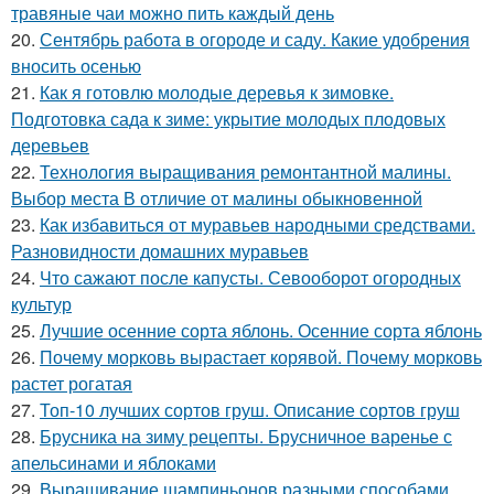
травяные чаи можно пить каждый день
20.
Сентябрь работа в огороде и саду. Какие удобрения
вносить осенью
21.
Как я готовлю молодые деревья к зимовке.
Подготовка сада к зиме: укрытие молодых плодовых
деревьев
22.
Технология выращивания ремонтантной малины.
Выбор места В отличие от малины обыкновенной
23.
Как избавиться от муравьев народными средствами.
Разновидности домашних муравьев
24.
Что сажают после капусты. Севооборот огородных
культур
25.
Лучшие осенние сорта яблонь. Осенние сорта яблонь
26.
Почему морковь вырастает корявой. Почему морковь
растет рогатая
27.
Топ-10 лучших сортов груш. Описание сортов груш
28.
Брусника на зиму рецепты. Брусничное варенье с
апельсинами и яблоками
29.
Выращивание шампиньонов разными способами