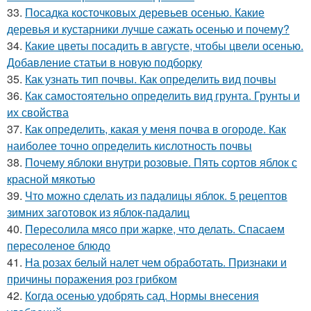
33.
Посадка косточковых деревьев осенью. Какие
деревья и кустарники лучше сажать осенью и почему?
34.
Какие цветы посадить в августе, чтобы цвели осенью.
Добавление статьи в новую подборку
35.
Как узнать тип почвы. Как определить вид почвы
36.
Как самостоятельно определить вид грунта. Грунты и
их свойства
37.
Как определить, какая у меня почва в огороде. Как
наиболее точно определить кислотность почвы
38.
Почему яблоки внутри розовые. Пять сортов яблок с
красной мякотью
39.
Что можно сделать из падалицы яблок. 5 рецептов
зимних заготовок из яблок-падалиц
40.
Пересолила мясо при жарке, что делать. Спасаем
пересоленое блюдо
41.
На розах белый налет чем обработать. Признаки и
причины поражения роз грибком
42.
Когда осенью удобрять сад. Нормы внесения