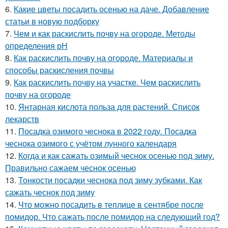
6.
Какие цветы посадить осенью на даче. Добавление
статьи в новую подборку
7.
Чем и как раскислить почву на огороде. Методы
определения рН
8.
Как раскислить почву на огороде. Материалы и
способы раскисления почвы
9.
Как раскислить почву на участке. Чем раскислить
почву на огороде
10.
Янтарная кислота польза для растений. Список
лекарств
11.
Посадка озимого чеснока в 2022 году. Посадка
чеснока озимого с учётом лунного календаря
12.
Когда и как сажать озимый чеснок осенью под зиму.
Правильно сажаем чеснок осенью
13.
Тонкости посадки чеснока под зиму зубками. Как
сажать чеснок под зиму
14.
Что можно посадить в теплице в сентябре после
помидор. Что сажать после помидор на следующий год?