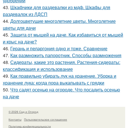
удобрений
43.
Шкафчики для раздевалки из мдф. Шкафы для
раздевалок из ЛДСП
44.
Долгоцветущие многолетние цветы. Многолетние
цветы для дачи
45.
Защита от мышей на даче. Как избавиться от мышей
и крыс на даче?
46.
Герань и пеларгония одно и тоже. Сравнение
47.
Как размножить папоротник. Способы размножения
48.
Сидераты, какие это растения. Растения-сидераты:
классификация и использование
49.
Как правильно убирать лук на хранение. Уборка и
хранение лука: когда пора выкапывать с грядки
50.
Что садят осенью на огороде. Что посадить осенью
на даче
© 2026 Сад и Огород
Контакты
Пользовательское соглашение
Политика конфидециальности