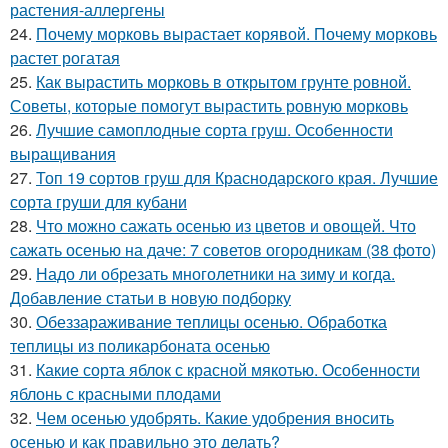
растения-аллергены
24.
Почему морковь вырастает корявой. Почему морковь
растет рогатая
25.
Как вырастить морковь в открытом грунте ровной.
Советы, которые помогут вырастить ровную морковь
26.
Лучшие самоплодные сорта груш. Особенности
выращивания
27.
Топ 19 сортов груш для Краснодарского края. Лучшие
сорта груши для кубани
28.
Что можно сажать осенью из цветов и овощей. Что
сажать осенью на даче: 7 советов огородникам (38 фото)
29.
Надо ли обрезать многолетники на зиму и когда.
Добавление статьи в новую подборку
30.
Обеззараживание теплицы осенью. Обработка
теплицы из поликарбоната осенью
31.
Какие сорта яблок с красной мякотью. Особенности
яблонь с красными плодами
32.
Чем осенью удобрять. Какие удобрения вносить
осенью и как правильно это делать?