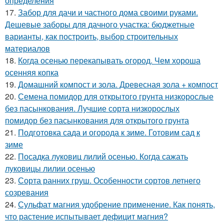
определения
17.
Забор для дачи и частного дома своими руками.
Дешевые заборы для дачного участка: бюджетные
варианты, как построить, выбор строительных
материалов
18.
Когда осенью перекапывать огород. Чем хороша
осенняя копка
19.
Домашний компост и зола. Древесная зола + компост
20.
Семена помидор для открытого грунта низкорослые
без пасынкования. Лучшие сорта низкорослых
помидор без пасынкования для открытого грунта
21.
Подготовка сада и огорода к зиме. Готовим сад к
зиме
22.
Посадка луковиц лилий осенью. Когда сажать
луковицы лилии осенью
23.
Сорта ранних груш. Особенности сортов летнего
созревания
24.
Сульфат магния удобрение применение. Как понять,
что растение испытывает дефицит магния?