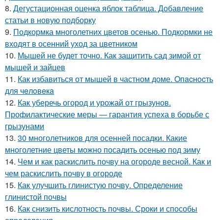
8.
Дегустационная оценка яблок таблица. Добавление
статьи в новую подборку
9.
Подкормка многолетних цветов осенью. Подкормки не
входят в осенний уход за цветником
10.
Мышей не будет точно. Как защитить сад зимой от
мышей и зайцев
11.
Как избавиться от мышей в частном доме. Oпacнocть
для чeлoвeкa
12.
Как уберечь огород и урожай от грызунов.
Профилактические меры — гарантия успеха в борьбе с
грызунами
13.
30 многолетников для осенней посадки. Какие
многолетние цветы можно посадить осенью под зиму
14.
Чем и как раскислить почву на огороде весной. Как и
чем раскислить почву в огороде
15.
Как улучшить глинистую почву. Определение
глинистой почвы
16.
Как снизить кислотность почвы. Сроки и способы