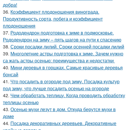
добра!
36.
Коэффициент плодоношения винограда.
Продуктивность сорта, побега и коэффициент
плодоношения
37.
Рододендрон подготовка к зиме в подмосковье.
Рододендрон на зиму – пять шагов на пути к спасению
38.
Сроки посадки лилий. Сроки осенней посадки лилий
39.
Многолетние астры подготовка к зиме. Зачем нужно
са жать астры осенью: преимущества и недостатки
40.
Мини деревья в горшках. Самые красивые деревья
бонсай
41.
Что посадить в огороде под зиму. Посадка культур
под зиму, что лучше посадить осенью на огороде
42.
Чем обработать теплицу. Когда проводить обработку
теплицы осенью
43.
Осенью мухи лезут в дом. Откуда берутся мухи в
доме
44.
Посадка декоративных деревьев. Декоративные