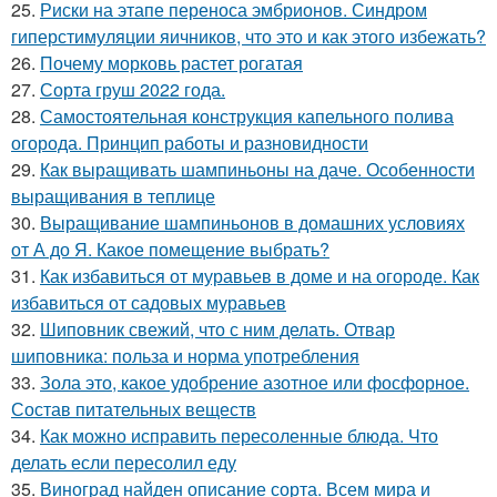
25.
Риски на этапе переноса эмбрионов. Синдром
гиперстимуляции яичников, что это и как этого избежать?
26.
Почему морковь растет рогатая
27.
Сорта груш 2022 года.
28.
Самостоятельная конструкция капельного полива
огорода. Принцип работы и разновидности
29.
Как выращивать шампиньоны на даче. Особенности
выращивания в теплице
30.
Выращивание шампиньонов в домашних условиях
от А до Я. Какое помещение выбрать?
31.
Как избавиться от муравьев в доме и на огороде. Как
избавиться от садовых муравьев
32.
Шиповник свежий, что с ним делать. Отвар
шиповника: польза и норма употребления
33.
Зола это, какое удобрение азотное или фосфорное.
Состав питательных веществ
34.
Как можно исправить пересоленные блюда. Что
делать если пересолил еду
35.
Виноград найден описание сорта. Всем мира и