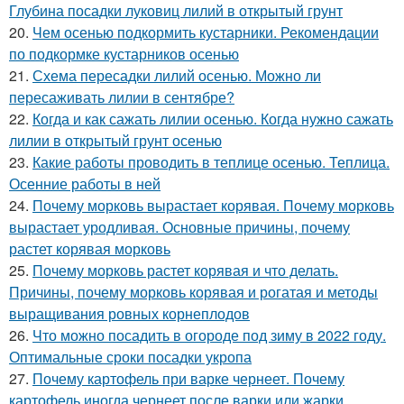
Глубина посадки луковиц лилий в открытый грунт
20.
Чем осенью подкормить кустарники. Рекомендации
по подкормке кустарников осенью
21.
Схема пересадки лилий осенью. Можно ли
пересаживать лилии в сентябре?
22.
Когда и как сажать лилии осенью. Когда нужно сажать
лилии в открытый грунт осенью
23.
Какие работы проводить в теплице осенью. Теплица.
Осенние работы в ней
24.
Почему морковь вырастает корявая. Почему морковь
вырастает уродливая. Основные причины, почему
растет корявая морковь
25.
Почему морковь растет корявая и что делать.
Причины, почему морковь корявая и рогатая и методы
выращивания ровных корнеплодов
26.
Что можно посадить в огороде под зиму в 2022 году.
Оптимальные сроки посадки укропа
27.
Почему картофель при варке чернеет. Почему
картофель иногда чернеет после варки или жарки