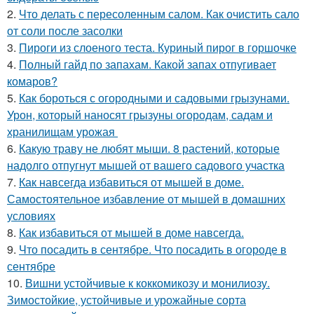
2.
Что делать с пересоленным салом. Как очистить сало
от соли после засолки
3.
Пироги из слоеного теста. Куриный пирог в горшочке
4.
Полный гайд по запахам. Какой запах отпугивает
комаров?
5.
Как бороться с огородными и садовыми грызунами.
Урон, который наносят грызуны огородам, садам и
хранилищам урожая
6.
Какую траву не любят мыши. 8 растений, которые
надолго отпугнут мышей от вашего садового участка
7.
Как навсегда избавиться от мышей в доме.
Самостоятельное избавление от мышей в домашних
условиях
8.
Как избавиться от мышей в доме навсегда.
9.
Что посадить в сентябре. Что посадить в огороде в
сентябре
10.
Вишни устойчивые к коккомикозу и монилиозу.
Зимостойкие, устойчивые и урожайные сорта