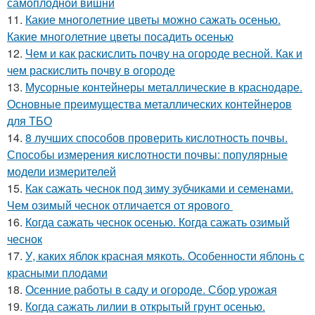
самоплодной вишни
11.
Какие многолетние цветы можно сажать осенью.
Какие многолетние цветы посадить осенью
12.
Чем и как раскислить почву на огороде весной. Как и
чем раскислить почву в огороде
13.
Мусорные контейнеры металлические в краснодаре.
Основные преимущества металлических контейнеров
для ТБО
14.
8 лучших способов проверить кислотность почвы.
Способы измерения кислотности почвы: популярные
модели измерителей
15.
Как сажать чеснок под зиму зубчиками и семенами.
Чем озимый чеснок отличается от ярового
16.
Когда сажать чеснок осенью. Когда сажать озимый
чеснок
17.
У, каких яблок красная мякоть. Особенности яблонь с
красными плодами
18.
Осенние работы в саду и огороде. Сбор урожая
19.
Когда сажать лилии в открытый грунт осенью.