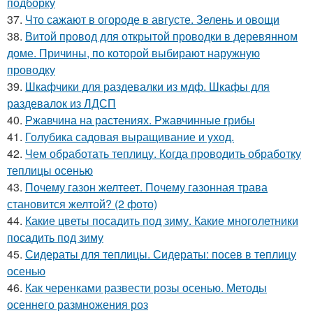
подборку
37.
Что сажают в огороде в августе. Зелень и овощи
38.
Витой провод для открытой проводки в деревянном
доме. Причины, по которой выбирают наружную
проводку
39.
Шкафчики для раздевалки из мдф. Шкафы для
раздевалок из ЛДСП
40.
Ржавчина на растениях. Ржавчинные грибы
41.
Голубика садовая выращивание и уход.
42.
Чем обработать теплицу. Когда проводить обработку
теплицы осенью
43.
Почему газон желтеет. Почему газонная трава
становится желтой? (2 фото)
44.
Какие цветы посадить под зиму. Какие многолетники
посадить под зиму
45.
Сидераты для теплицы. Сидераты: посев в теплицу
осенью
46.
Как черенками развести розы осенью. Методы
осеннего размножения роз