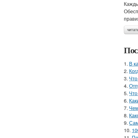
Кажды
Обесп
прави
читат
Пос
1.
В к
2.
Ког
3.
Что
4.
Отп
5.
Что
6.
Как
7.
Чем
8.
Как
9.
Сам
10.
10
11.
По