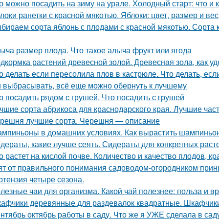
о можно посадить на зиму на урале. Холодный старт: что и к
локи ранетки с красной мякотью. Яблоки: цвет, размер и вес
бираем сорта яблонь с плодами с красной мякотью. Сорта к
ыча размер плода. Что такое алыча фрукт или ягода
дкормка растений древесной золой. Древесная зола, как у
о делать если пересолила плов в кастрюле. Что делать, ес
 выбрасывать, всё еще можно обернуть к лучшему
о посадить рядом с грушей. Что посадить с грушей
чшие сорта абрикоса для краснодарского края. Лучшие час
решня лучшие сорта. Черешня — описание
мпиньоны в домашних условиях. Как вырастить шампиньо
дераты, какие лучше сеять. Сидераты для конкретных раст
о растет на кислой почве. Количество и качество плодов, к
ят от правильного понимания садоводом-огородником принци
ртензия четыре сезона.
лезные чаи для организма. Какой чай полезнее: польза и вр
афчики деревянные для раздевалок квадратные. Шкафчики
нтябрь октябрь работы в саду. Что же я УЖЕ сделала в сад