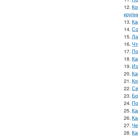
12.
Ко
круп
13.
Ка
14.
Со
15.
Ла
16.
Чт
17.
По
18.
Ка
19.
Из
20.
Ка
21.
Ко
22.
Се
23.
Бр
24.
По
25.
Ка
26.
Ка
27.
Че
28.
Ка