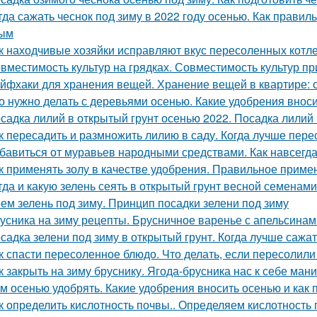
гда сажать чеснок под зиму в 2022 году осенью. Как правил
ным
к находчивые хозяйки исправляют вкус пересоленных котле
вместимость культур на грядках. Совместимость культур пр
йфхаки для хранения вещей. Хранение вещей в квартире: 
о нужно делать с деревьями осенью. Какие удобрения внос
садка лилий в открытый грунт осенью 2022. Посадка лилий 
к пересадить и размножить лилию в саду. Когда лучше пере
бавиться от муравьев народными средствами. Как навсегда
к применять золу в качестве удобрения. Правильное приме
гда и какую зелень сеять в открытый грунт весной семенами
ем зелень под зиму. Принцип посадки зелени под зиму
усника на зиму рецепты. Брусничное варенье с апельсинам
садка зелени под зиму в открытый грунт. Когда лучше сажат
к спасти пересоленное блюдо. Что делать, если пересолил
к закрыть на зиму бруснику. Ягода-брусника нас к себе ман
м осенью удобрять. Какие удобрения вносить осенью и как 
к определить кислотность почвы.. Определяем кислотность