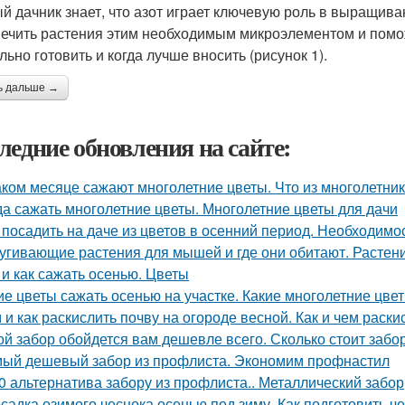
й дачник знает, что азот играет ключевую роль в выращива
ечить растения этим необходимым микроэлементом и поможе
льно готовить и когда лучше вносить (рисунок 1).
ь дальше →
ледние обновления на сайте:
аком месяце сажают многолетние цветы. Что из многолетни
да сажать многолетние цветы. Многолетние цветы для дачи
 посадить на даче из цветов в осенний период. Необходимо
угивающие растения для мышей и где они обитают. Растен
 и как сажать осенью. Цветы
ие цветы сажать осенью на участке. Какие многолетние цв
 и как раскислить почву на огороде весной. Как и чем раски
ой забор обойдется вам дешевле всего. Сколько стоит забо
ый дешевый забор из профлиста. Экономим профнастил
0 альтернатива забору из профлиста.. Металлический забор
садка озимого чеснока осенью под зиму. Как подготовить ч