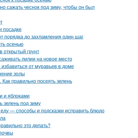
ьно сажать чеснок под зиму, чтобы он был
т
и посадке
от порядка до захламления один шаг
ить осенью
в открытый грунт
саживать лилии на новое место
 избавиться от муравьев в доме
нение золы
. Как правильно посеять зелень
и и яблоками
ь зелень под зиму
и еду — способы и подсказки исправить блюдо
ила
правильно это делать?
 почвы