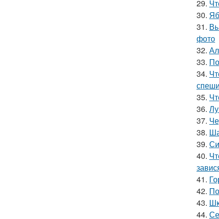
29.
Чт
30.
Яб
31.
Вы
фото
32.
Ал
33.
По
34.
Чт
спеши
35.
Чт
36.
Лу
37.
Че
38.
Ша
39.
Си
40.
Чт
завис
41.
Го
42.
По
43.
Шк
44.
Се