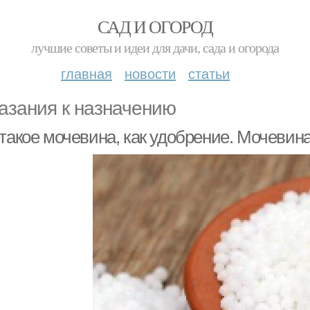
САД И ОГОРОД
лучшие советы и идеи для дачи, сада и огорода
главная
новости
статьи
азания к назначению
 такое мочевина, как удобрение. Мочевин