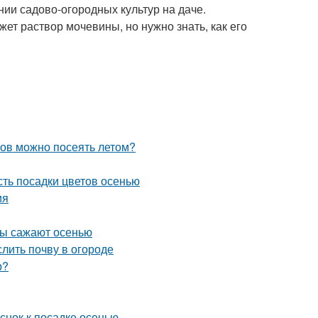
нии садово-огородных культур на даче.
т раствор мочевины, но нужно знать, как его
ков можно посеять летом?
сть посадки цветов осенью
ия
еты сажают осенью
слить почву в огороде
р?
еснок к посадке осенью