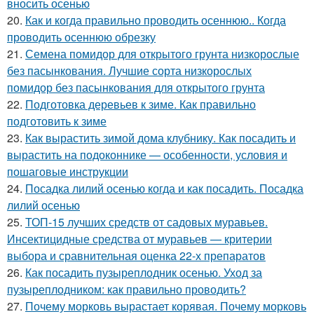
вносить осенью
20.
Как и когда правильно проводить осеннюю.. Когда
проводить осеннюю обрезку
21.
Семена помидор для открытого грунта низкорослые
без пасынкования. Лучшие сорта низкорослых
помидор без пасынкования для открытого грунта
22.
Подготовка деревьев к зиме. Как правильно
подготовить к зиме
23.
Как вырастить зимой дома клубнику. Как посадить и
вырастить на подоконнике — особенности, условия и
пошаговые инструкции
24.
Посадка лилий осенью когда и как посадить. Посадка
лилий осенью
25.
ТОП-15 лучших средств от садовых муравьев.
Инсектицидные средства от муравьев — критерии
выбора и сравнительная оценка 22-х препаратов
26.
Как посадить пузыреплодник осенью. Уход за
пузыреплодником: как правильно проводить?
27.
Почему морковь вырастает корявая. Почему морковь