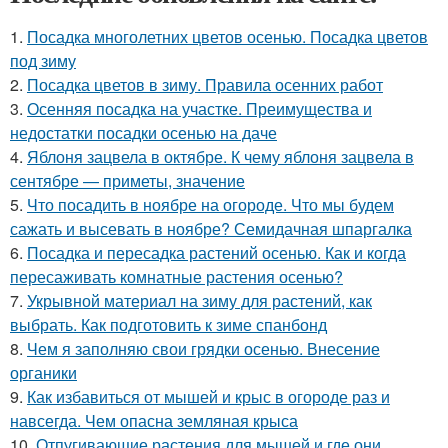
1.
Посадка многолетних цветов осенью. Посадка цветов
под зиму
2.
Посадка цветов в зиму. Правила осенних работ
3.
Осенняя посадка на участке. Преимущества и
недостатки посадки осенью на даче
4.
Яблоня зацвела в октябре. К чему яблоня зацвела в
сентябре — приметы, значение
5.
Что посадить в ноябре на огороде. Что мы будем
сажать и высевать в ноябре? Семидачная шпаргалка
6.
Посадка и пересадка растений осенью. Как и когда
пересаживать комнатные растения осенью?
7.
Укрывной материал на зиму для растений, как
выбрать. Как подготовить к зиме спанбонд
8.
Чем я заполняю свои грядки осенью. Внесение
органики
9.
Как избавиться от мышей и крыс в огороде раз и
навсегда. Чем опасна земляная крыса
10.
Отпугивающие растения для мышей и где они