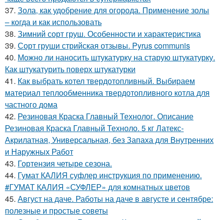
37.
Зола, как удобрение для огорода. Применение золы
– когда и как использовать
38.
Зимний сорт груш. Особенности и характеристика
39.
Сорт груши стрийская отзывы. Pyrus communis
40.
Можно ли наносить штукатурку на старую штукатурку.
Как штукатурить поверх штукатурки
41.
Как выбрать котел твердотопливный. Выбираем
материал теплообменника твердотопливного котла для
частного дома
42.
Резиновая Краска Главный Технолог. Описание
Резиновая Краска Главный Техноло. 5 кг Латекс-
Акрилатная, Универсальная, без Запаха для Внутренних
и Наружных Работ
43.
Гортензия четыре сезона.
44.
Гумат КАЛИЯ суфлер инструкция по применению.
#ГУМАТ КАЛИЯ «СУФЛЕР» для комнатных цветов
45.
Август на даче. Работы на даче в августе и сентябре:
полезные и простые советы