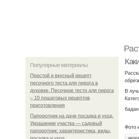
Рас
Каки
Популярные материалы
Расск
Простой и вкусный рецепт
обрез
песочного теста для пирога в
В луч
духовке. Песочное тесто для пирога
Катег
– 10 пошаговых рецептов
приготовления
бадан
Папоротник на даче посадка и уход.
Украшение участка — садовый
Фото 
папоротник: характеристика, виды,
посадка и уход
читат