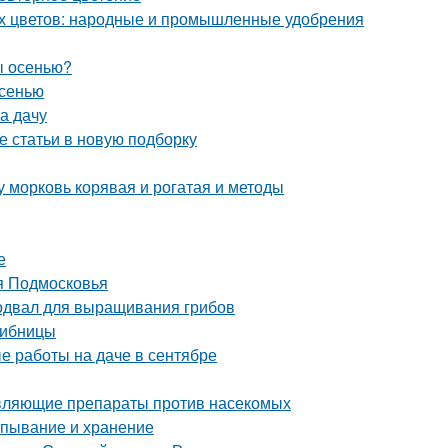
ых цветов: народные и промышленные удобрения
ы осенью?
осенью
на дачу
е статьи в новую подборку
у морковь корявая и рогатая и методы
е
я Подмосковья
одвал для выращивания грибов
рибницы
е работы на даче в сентябре
равляющие препараты против насекомых
апывание и хранение