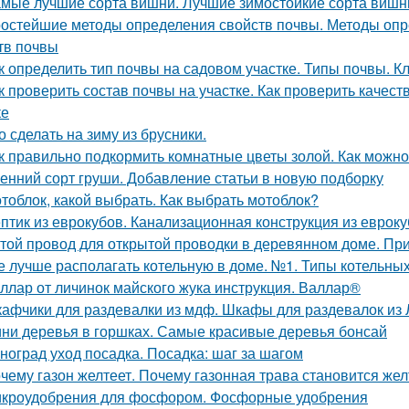
мые лучшие сорта вишни. Лучшие зимостойкие сорта вишн
остейшие методы определения свойств почвы. Методы опр
тв почвы
к определить тип почвы на садовом участке. Типы почвы. 
к проверить состав почвы на участке. Как проверить качес
ке
о сделать на зиму из брусники.
к правильно подкормить комнатные цветы золой. Как можно
енний сорт груши. Добавление статьи в новую подборку
тоблок, какой выбрать. Как выбрать мотоблок?
птик из еврокубов. Канализационная конструкция из еврок
той провод для открытой проводки в деревянном доме. Пр
е лучше располагать котельную в доме. №1. Типы котельн
ллар от личинок майского жука инструкция. Валлар®
афчики для раздевалки из мдф. Шкафы для раздевалок из
ни деревья в горшках. Самые красивые деревья бонсай
ноград уход посадка. Посадка: шаг за шагом
чему газон желтеет. Почему газонная трава становится жел
кроудобрения для фосфором. Фосфорные удобрения