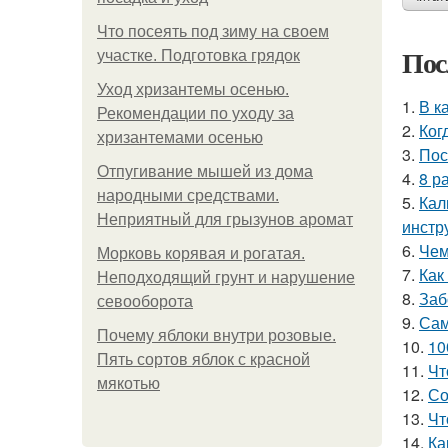
Что посеять под зиму на своем
Пос
участке. Подготовка грядок
Уход хризантемы осенью.
1.
В к
Рекомендации по уходу за
2.
Ког
хризантемами осенью
3.
Пос
Отпугивание мышей из дома
4.
8 р
народными средствами.
5.
Кал
Неприятный для грызунов аромат
инстр
6.
Чем
Морковь корявая и рогатая.
7.
Как
Неподходящий грунт и нарушение
8.
Заб
севооборота
9.
Сам
Почему яблоки внутри розовые.
10.
10
Пять сортов яблок с красной
11.
Чт
мякотью
12.
Со
13.
Чт
14.
Ка