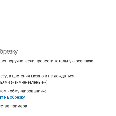
обрезку
ственноручно, если провести тотальную осеннюю
ссу, а цветения можно и не дождаться.
тьями («зимне-зеленые»):
лном «обмундировании»;
честве примера