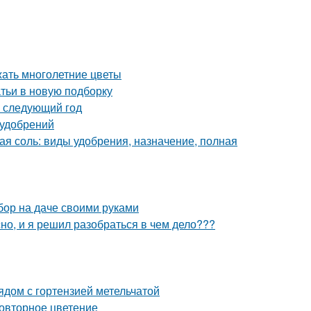
жать многолетние цветы
тьи в новую подборку
а следующий год
 удобрений
ая соль: виды удобрения, назначение, полная
бор на даче своими руками
о, и я решил разобраться в чем дело???
ядом с гортензией метельчатой
повторное цветение