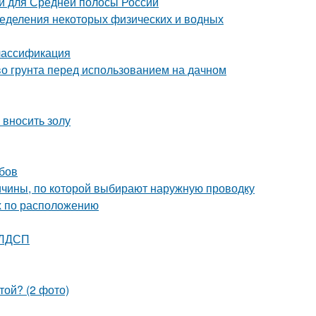
и для Средней полосы России
еделения некоторых физических и водных
Классификация
тво грунта перед использованием на дачном
 вносить золу
убов
ичины, по которой выбирают наружную проводку
ых по расположению
 ЛДСП
той? (2 фото)