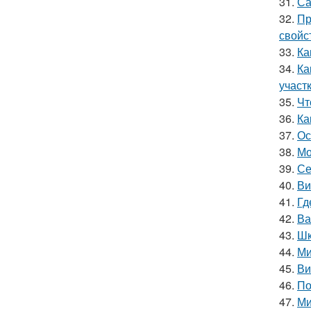
31.
Са
32.
Пр
свойс
33.
Ка
34.
Ка
участ
35.
Чт
36.
Ка
37.
Ос
38.
Мо
39.
Се
40.
Ви
41.
Гд
42.
Ва
43.
Шк
44.
Ми
45.
Ви
46.
По
47.
Ми