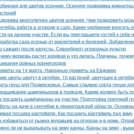
обрения для цветов осенние. Осенняя подкормка комнатн
астений
дкормка многолетних цветов осенняя. Чем подкормить роз
нтябрь работа в огороде и саду. Какие удобрения вносить 
сти на дачном участке. Если вы приглашаете гостей к себе 
работка сада осенью от вредителей и болезней. Добавлени
о сажают после капусты. Севооборот огородных культур
чему морковь растет корявая и что делать. Причины, почем
ивания ровных корнеплодов
иметы на 14 марта. Народные приметы на Евдокию
кие цветы цветут в октябре. 10 растений, цветущих в октябр
рта груш для Подмосковья. Самые сладкие сорта груши дл
ращивание шампиньонов в подвале. Каким должен быть п
к посадить шампиньоны на участке. Подготовка покупной г
боты на даче в сентябре в ленинградской области. Основны
имая посадка картофеля. Как посадить картофель под зиму
к избавиться от рыжих муравьев на огороде и в доме. От
жно ли не выкапывать на зиму канны. Канны на зиму - вык