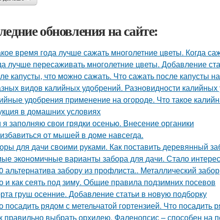
ледние обновления на сайте:
акое время года лучше сажать многолетние цветы. Когда са
да лучше пересаживать многолетние цветы. Добавление ста
ле капусты, что можно сажать. Что сажать после капусты н
азных видов калийных удобрений. Разновидности калийных
ийные удобрения применение на огороде. Что такое калийн
укция в домашних условиях
 я заполняю свои грядки осенью. Внесение органики
 избавиться от мышей в доме навсегда.
оры для дачи своими руками. Как поставить деревянный за
ые экономичные варианты забора для дачи. Стало интересн
0 альтернатива забору из профлиста.. Металлический забор
о и как сеять под зиму. Общие правила подзимних посевов
рта груш осенние. Добавление статьи в новую подборку
о посадить рядом с метельчатой гортензией. Что посадить р
к правильно выбрать орхидею. Фаленопсис – способен на 