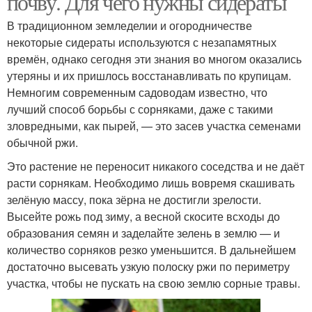
почву. Для чего нужны сидераты
В традиционном земледелии и огородничестве
некоторые сидераты используются с незапамятных
времён, однако сегодня эти знания во многом оказались
утеряны и их пришлось восстанавливать по крупицам.
Немногим современным садоводам известно, что
лучший способ борьбы с сорняками, даже с такими
зловредными, как пырей, — это засев участка семенами
обычной ржи.
Это растение не переносит никакого соседства и не даёт
расти сорнякам. Необходимо лишь вовремя скашивать
зелёную массу, пока зёрна не достигли зрелости.
Высейте рожь под зиму, а весной скосите всходы до
образования семян и заделайте зелень в землю — и
количество сорняков резко уменьшится. В дальнейшем
достаточно высевать узкую полоску ржи по периметру
участка, чтобы не пускать на свою землю сорные травы.