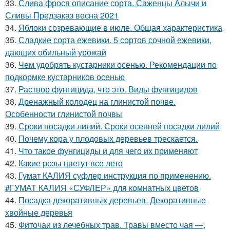
33.
Слива фрося описание сорта. Саженцы Алычи и
Сливы Предзаказ весна 2021
34.
Яблоки созревающие в июле. Общая характеристика
35.
Сладкие сорта ежевики. 5 сортов сочной ежевики,
дающих обильный урожай
36.
Чем удобрять кустарники осенью. Рекомендации по
подкормке кустарников осенью
37.
Раствор фунгицида, что это. Виды фунгицидов
38.
Дренажный колодец на глинистой почве.
Особенности глинистой почвы
39.
Сроки посадки лилий. Сроки осенней посадки лилий
40.
Почему кора у плодовых деревьев трескается.
41.
Что такое фунгициды и для чего их применяют
42.
Какие розы цветут все лето
43.
Гумат КАЛИЯ суфлер инструкция по применению.
#ГУМАТ КАЛИЯ «СУФЛЕР» для комнатных цветов
44.
Посадка декоративных деревьев. Декоративные
хвойные деревья
45.
Фиточаи из лечебных трав. Травы вместо чая —,