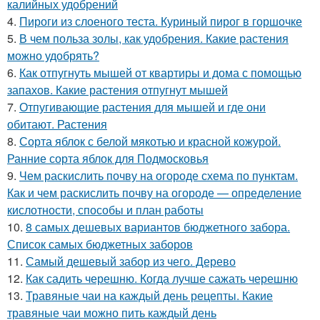
калийных удобрений
4.
Пироги из слоеного теста. Куриный пирог в горшочке
5.
В чем польза золы, как удобрения. Какие растения
можно удобрять?
6.
Как отпугнуть мышей от квартиры и дома с помощью
запахов. Какие растения отпугнут мышей
7.
Отпугивающие растения для мышей и где они
обитают. Растения
8.
Сорта яблок с белой мякотью и красной кожурой.
Ранние сорта яблок для Подмосковья
9.
Чем раскислить почву на огороде схема по пунктам.
Как и чем раскислить почву на огороде — определение
кислотности, способы и план работы
10.
8 самых дешевых вариантов бюджетного забора.
Список самых бюджетных заборов
11.
Самый дешевый забор из чего. Дерево
12.
Как садить черешню. Когда лучше сажать черешню
13.
Травяные чаи на каждый день рецепты. Какие
травяные чаи можно пить каждый день