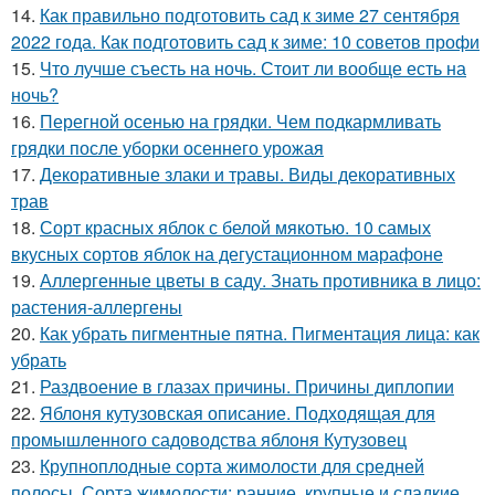
14.
Как правильно подготовить сад к зиме 27 сентября
2022 года. Как подготовить сад к зиме: 10 советов профи
15.
Что лучше съесть на ночь. Стоит ли вообще есть на
ночь?
16.
Перегной осенью на грядки. Чем подкармливать
грядки после уборки осеннего урожая
17.
Декоративные злаки и травы. Виды декоративных
трав
18.
Сорт красных яблок с белой мякотью. 10 самых
вкусных сортов яблок на дегустационном марафоне
19.
Аллергенные цветы в саду. Знать противника в лицо:
растения-аллергены
20.
Как убрать пигментные пятна. Пигментация лица: как
убрать
21.
Раздвоение в глазах причины. Причины диплопии
22.
Яблоня кутузовская описание. Подходящая для
промышленного садоводства яблоня Кутузовец
23.
Крупноплодные сорта жимолости для средней
полосы. Сорта жимолости: ранние, крупные и сладкие