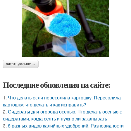
читать дальше →
Последние обновления на сайте:
1.
Что делать если пересолила картошку. Пересолила
картошку: что делать и как исправить?
2.
Сидераты для огорода осенью. Что делать осенью с
сидератами, когда сеять и нужно ли закапывать
3.
8 разных видов калийных удобрений. Разновидности