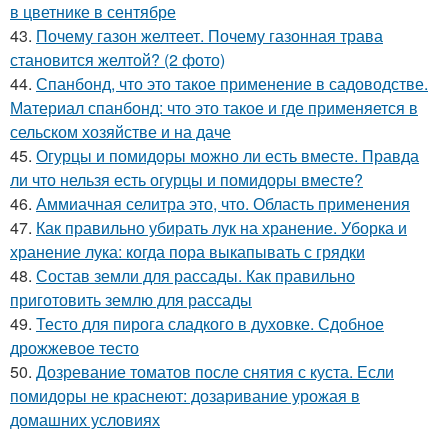
в цветнике в сентябре
43.
Почему газон желтеет. Почему газонная трава
становится желтой? (2 фото)
44.
Спанбонд, что это такое применение в садоводстве.
Материал спанбонд: что это такое и где применяется в
сельском хозяйстве и на даче
45.
Огурцы и помидоры можно ли есть вместе. Правда
ли что нельзя есть огурцы и помидоры вместе?
46.
Аммиачная селитра это, что. Область применения
47.
Как правильно убирать лук на хранение. Уборка и
хранение лука: когда пора выкапывать с грядки
48.
Состав земли для рассады. Как правильно
приготовить землю для рассады
49.
Тесто для пирога сладкого в духовке. Сдобное
дрожжевое тесто
50.
Дозревание томатов после снятия с куста. Если
помидоры не краснеют: дозаривание урожая в
домашних условиях