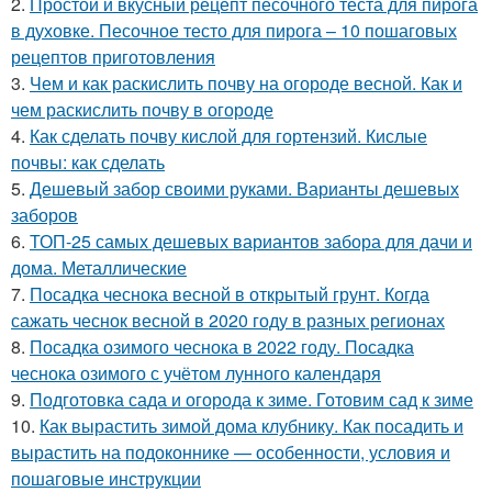
2.
Простой и вкусный рецепт песочного теста для пирога
в духовке. Песочное тесто для пирога – 10 пошаговых
рецептов приготовления
3.
Чем и как раскислить почву на огороде весной. Как и
чем раскислить почву в огороде
4.
Как сделать почву кислой для гортензий. Кислые
почвы: как сделать
5.
Дешевый забор своими руками. Варианты дешевых
заборов
6.
ТОП-25 самых дешевых вариантов забора для дачи и
дома. Металлические
7.
Посадка чеснока весной в открытый грунт. Когда
сажать чеснок весной в 2020 году в разных регионах
8.
Посадка озимого чеснока в 2022 году. Посадка
чеснока озимого с учётом лунного календаря
9.
Подготовка сада и огорода к зиме. Готовим сад к зиме
10.
Как вырастить зимой дома клубнику. Как посадить и
вырастить на подоконнике — особенности, условия и
пошаговые инструкции