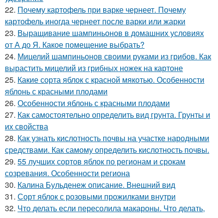
22.
Почему картофель при варке чернеет. Почему
картофель иногда чернеет после варки или жарки
23.
Выращивание шампиньонов в домашних условиях
от А до Я. Какое помещение выбрать?
24.
Мицелий шампиньонов своими руками из грибов. Как
вырастить мицелий из грибных ножек на картоне
25.
Какие сорта яблок с красной мякотью. Особенности
яблонь с красными плодами
26.
Особенности яблонь с красными плодами
27.
Как самостоятельно определить вид грунта. Грунты и
их свойства
28.
Как узнать кислотность почвы на участке народными
средствами. Как самому определить кислотность почвы.
29.
55 лучших сортов яблок по регионам и срокам
созревания. Особенности региона
30.
Калина Бульденеж описание. Внешний вид
31.
Сорт яблок с розовыми прожилками внутри
32.
Что делать если пересолила макароны. Что делать,