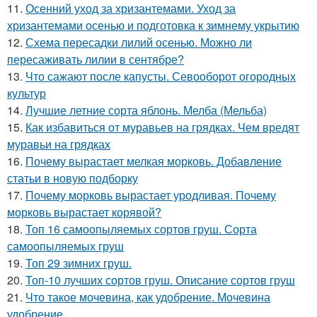
11.
Осенний уход за хризантемами. Уход за
хризантемами осенью и подготовка к зимнему укрытию
12.
Схема пересадки лилий осенью. Можно ли
пересаживать лилии в сентябре?
13.
Что сажают после капусты. Севооборот огородных
культур
14.
Лучшие летние сорта яблонь. Мелба (Мельба)
15.
Как избавиться от муравьев на грядках. Чем вредят
муравьи на грядках
16.
Почему вырастает мелкая морковь. Добавление
статьи в новую подборку
17.
Почему морковь вырастает уродливая. Почему
морковь вырастает корявой?
18.
Топ 16 самоопыляемых сортов груш. Сорта
самоопыляемых груш
19.
Топ 29 зимних груш.
20.
Топ-10 лучших сортов груш. Описание сортов груш
21.
Что такое мочевина, как удобрение. Мочевина
удобрение