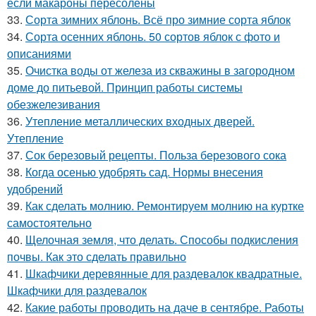
если макароны пересолены
33.
Сорта зимних яблонь. Всё про зимние сорта яблок
34.
Сорта осенних яблонь. 50 сортов яблок с фото и
описаниями
35.
Очистка воды от железа из скважины в загородном
доме до питьевой. Принцип работы системы
обезжелезивания
36.
Утепление металлических входных дверей.
Утепление
37.
Сок березовый рецепты. Польза березового сока
38.
Когда осенью удобрять сад. Нормы внесения
удобрений
39.
Как сделать молнию. Ремонтируем молнию на куртке
самостоятельно
40.
Щелочная земля, что делать. Способы подкисления
почвы. Как это сделать правильно
41.
Шкафчики деревянные для раздевалок квадратные.
Шкафчики для раздевалок
42.
Какие работы проводить на даче в сентябре. Работы