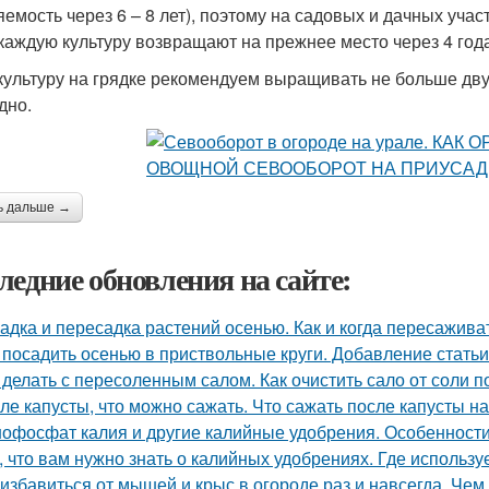
яемость через 6 – 8 лет), поэтому на садовых и дачных уч
 каждую культуру возвращают на прежнее место через 4 год
культуру на грядке рекомендуем выращивать не больше двух
дно.
ь дальше →
ледние обновления на сайте:
адка и пересадка растений осенью. Как и когда пересажив
 посадить осенью в приствольные круги. Добавление статьи
 делать с пересоленным салом. Как очистить сало от соли п
ле капусты, что можно сажать. Что сажать после капусты н
офосфат калия и другие калийные удобрения. Особенност
, что вам нужно знать о калийных удобрениях. Где использу
 избавиться от мышей и крыс в огороде раз и навсегда. Че