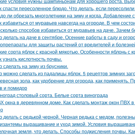
кие условия нужны шампиньонам для хорошего роста. Вы
к спасти пересоленное блюдо. Что делать, если пересолил
до ли обрезать многолетники на зиму и когда. Добавление 
к избавиться от муравьев навсегда на огороде. В чем сост
сколько способов избавиться от муравьев на даче. Зачем б
о делать на даче в сентябре. Осенние работы в саду и огор
опрепараты для защиты растений от вредителей и болезней
кие сорта яблок с красной мякотью. Особенности яблонь с
к узнать кислотность почвы.
о сделать на зиму из брусники.
о можно сделать из падалицы яблок. 5 рецептов зимних заг
евесная зола, как удобрение для огорода, как применять. 
в и помидор
ноград столовый сорта. Белые сорта винограда
Х окна в деревянном доме. Как сделать монтаж окон ПВХ 
ео
о делать с редькой черной. Черная редька с медом, полезн
изантемы выращивание и уход зимой. Условия выращиван
лочная земля, что делать. Способы подкисления почвы. Как