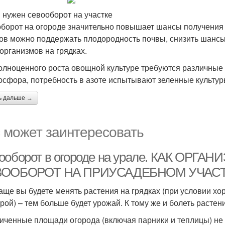
 нужен севооборот на участке
борот на огороде значительно повышает шансы получения
ов можно поддержать плодородность почвы, снизить шансы
организмов на грядках.
олноценного роста овощной культуре требуются различные
осфора, потребность в азоте испытывают зеленные культуры
ь дальше →
 может заинтересовать
ооборот в огороде на урале. КАК ОРГ
ВООБОРОТ НА ПРИУСАДЕБНОМ УЧАС
аще вы будете менять растения на грядках (при условии 
урой) – тем больше будет урожай. К тому же и болеть растен
иченные площади огорода (включая парники и теплицы) не