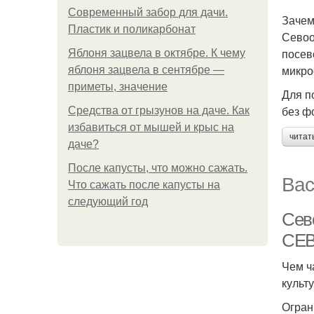
Современный забор для дачи.
Зачем
Пластик и поликарбонат
Севоо
посев
Яблоня зацвела в октябре. К чему
микро
яблоня зацвела в сентябре —
приметы, значение
Для п
без ф
Средства от грызунов на даче. Как
избавиться от мышей и крыс на
читат
даче?
После капусты, что можно сажать.
Вас
Что сажать после капусты на
следующий год
Сев
СЕ
Чем ч
культ
Огран