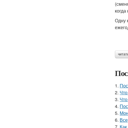
(смен
когда
Одну 
ежего
читат
Пос
1.
Пос
2.
Что
3.
Что
4.
Пос
5.
Мон
6.
Все
7.
Как