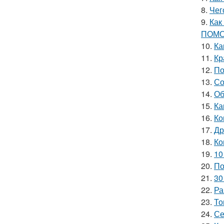
8.
Чег
9.
Как
ПОМО
10.
Ка
11.
Кр
12.
По
13.
Со
14.
Об
15.
Ка
16.
Ко
17.
Др
18.
Ко
19.
10
20.
По
21.
30
22.
Ра
23.
То
24.
Се