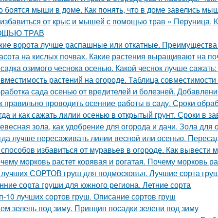
о боятся мыши в доме. Как понять, что в доме завелись мы
 избавиться от крыс и мышей с помощью трав » Перуни
ЩЬЮ ТРАВ
кие ворота лучше распашные или откатные. Преимущества 
асота на кислых почвах. Какие растения выращивают на по
садка озимого чеснока осенью. Какой чеснок лучше сажать
вместимость растений на огороде. Таблица совместимости
работка сада осенью от вредителей и болезней. Добавлени
к правильно проводить осенние работы в саду. Сроки обра
гда и как сажать лилии осенью в открытый грунт. Сроки в з
евесная зола, как удобрение для огорода и дачи. Зола для 
гда лучше пересаживать лилии весной или осенью. Переса
 способов избавиться от муравьев в огороде. Как вывести м
чему морковь растет корявая и рогатая. Почему морковь ра
 лучших СОРТОВ груш для подмосковья. Лучшие сорта груш
нние сорта груши для южного региона. Летние сорта
п-10 лучших сортов груш. Описание сортов груш
ем зелень под зиму. Принцип посадки зелени под зиму