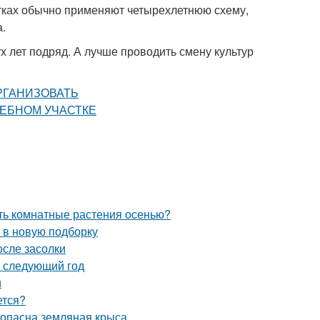
астках обычно применяют четырехлетнюю схему,
а.
 лет подряд. А лучше проводить смену культур
ать комнатные растения осенью?
 в новую подборку
осле засолки
а следующий год
и
ется?
м опасна земляная крыса