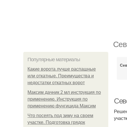
Сев
Популярные материалы
Сев
Какие ворота лучше распашные
или откатные. Преимущества и
недостатки откатных ворот
Максим дачник 2 мл инструкция по
применению. Инструкция по
Сев
применению фунгицида Максим
Решен
Что посеять под зиму на своем
участ
участке. Подготовка грядок