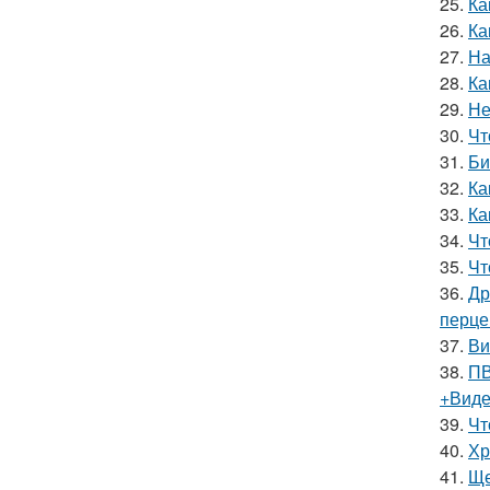
25.
Ка
26.
Ка
27.
На
28.
Ка
29.
Не
30.
Чт
31.
Би
32.
Ка
33.
Ка
34.
Чт
35.
Чт
36.
Др
перце
37.
Ви
38.
ПВ
+Вид
39.
Чт
40.
Хр
41.
Ще