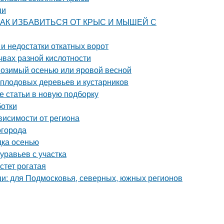
ши
ца. КАК ИЗБАВИТЬСЯ ОТ КРЫС И МЫШЕЙ С
и недостатки откатных ворот
чвах разной кислотности
: озимый осенью или яровой весной
 плодовых деревьев и кустарников
е статьи в новую подборку
ботки
ависимости от региона
огорода
дка осенью
уравьев с участка
стет рогатая
и: для Подмосковья, северных, южных регионов