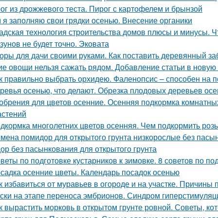
ог из дрожжевого теста. Пирог с картофелем и брынзой
 я заполняю свои грядки осенью. Внесение органики
адская технология строительства домов плюсы и минусы. Ч
зунов не будет точно. Эковата
оры для дачи своими руками. Как поставить деревянный за
ие овощи нельзя сажать рядом. Добавление статьи в новую
к правильно выбрать орхидею. Фаленопсис – способен на 
ревья осенью, что делают. Обрезка плодовых деревьев ос
обрения для цветов осенние. Осенняя подкормка комнатн
астений
дкормка многолетних цветов осенняя. Чем подкормить роз
мена помидор для открытого грунта низкорослые без пасы
ор без пасынкования для открытого грунта
веты по подготовке кустарников к зимовке. 8 советов по под
садка осенние цветы. Календарь посадок осенью
к избавиться от муравьев в огороде и на участке. Причины
ски на этапе переноса эмбрионов. Синдром гиперстимуляции
к вырастить морковь в открытом грунте ровной. Советы, к