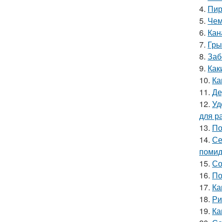
4.
Пир
5.
Чем
6.
Кан
7.
Гры
8.
Заб
9.
Как
10.
Ка
11.
Де
12.
Уд
для р
13.
По
14.
Се
помид
15.
Со
16.
По
17.
Ка
18.
Ри
19.
Ка