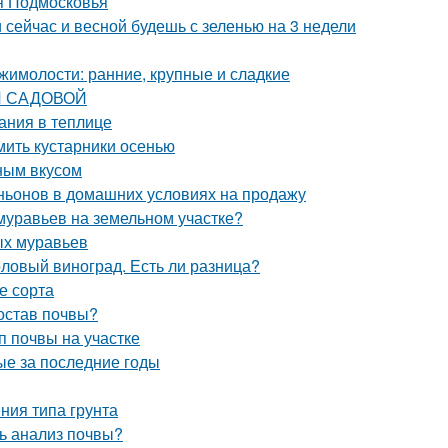
я Подмосковья
и сейчас и весной будешь с зеленью на 3 недели
жимолости: ранние, крупные и сладкие
КИ САДОВОЙ
ания в теплице
ить кустарники осенью
ным вкусом
ьонов в домашних условиях на продажу
 муравьев на земельном участке?
ых муравьев
толовый виноград. Есть ли разница?
е сорта
состав почвы?
п почвы на участке
ые за последние годы
ения типа грунта
ь анализ почвы?