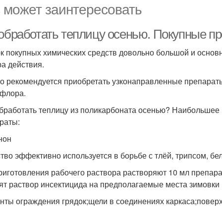
 может заинтересовать
 обработать теплицу осенью. Покупные п
к покупных химических средств довольно большой и основ
ра действия.
о рекомендуется приобретать узконаправленные препараты
флора.
бработать теплицу из поликарбоната осенью? Наибольшее
раты:
нон
тво эффективно используется в борьбе с тлёй, трипсом, б
риготовления рабочего раствора растворяют 10 мл препара
ят раствор инсектицида на предполагаемые места зимовки 
нты ограждения грядок;щели в соединениях каркаса;поверх