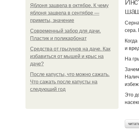
Инс
Яблоня зацвела в октябре. К чему
шаш
яблоня зацвела в сентябре —
приметы, значение
Серна
сера. 
Современный забор для дачи.
Пластик и поликарбонат
Когда
и вре
Средства от грызунов на даче. Как
избавиться от мышей и крыс на
На гр
даче?
Зачем
После капусты, что можно сажать.
Налич
Что сажать после капусты на
избеж
следующий год
Это д
насек
читат