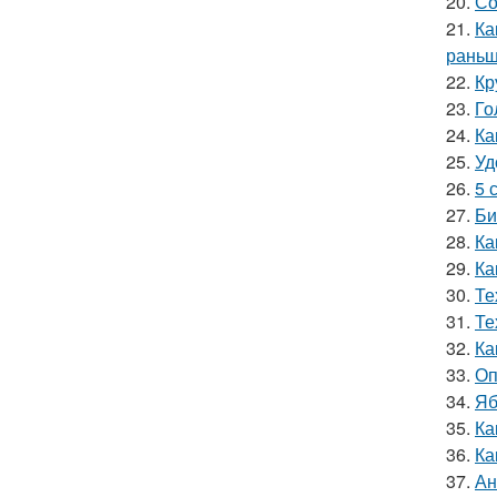
20.
Со
21.
Ка
раньш
22.
Кр
23.
Го
24.
Ка
25.
Уд
26.
5 
27.
Би
28.
Ка
29.
Ка
30.
Те
31.
Те
32.
Ка
33.
Оп
34.
Яб
35.
Ка
36.
Ка
37.
Ан