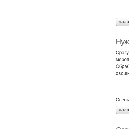
читат
Нуж
Сразу
мероп
Обраб
овощн
Осень
читат