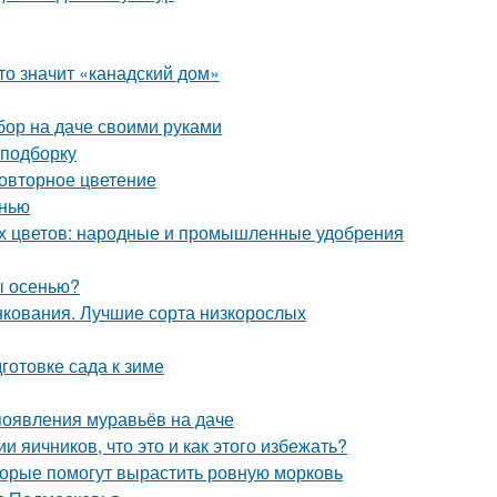
то значит «канадский дом»
бор на даче своими руками
 подборку
повторное цветение
енью
ых цветов: народные и промышленные удобрения
ы осенью?
нкования. Лучшие сорта низкорослых
готовке сада к зиме
 появления муравьёв на даче
 яичников, что это и как этого избежать?
оторые помогут вырастить ровную морковь