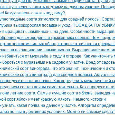
рта груш для Подмосковья. Самые сладкие сорта груши дл
к и какую зелень сажать под зиму на дачном участке. Посад
е! Какую зелень сажать под зиму?
упноплодные сорта жимолости для средней полосы. Сорта 
лубика высокорослая посадка и уход. ПОСАДКА ГОЛУБИ
к выращивать шампиньоны на даче. Особенности выращив
обрение для смородины и крыжовника осенью. Чем подкорм
сортов красномясистых яблок, которые отличаются прекрас
знес на выращивании шампиньонов. Выращивание шампин
к избавиться от муравьёв в саду и огороде. Как уничтожить
к бороться с муравьями на садовом участке. Вред от садов
хнический сорт винограда, что это значит. Технический и с
хнические сорта винограда для средней полосы. Актуальны
к определить состав почвы. Как определить механический 
ределяем состав почвы самостоятельно. Как определить ти
лони летние сорта. Самые лучшие сорта яблонь, выведенн
кой сорт яблок имеет красную мякоть. Немного истории
к узнать, какая почва на дачном участке. Алгоритм определ
ализ почвы в домашних условиях. Можно ли самому сделат