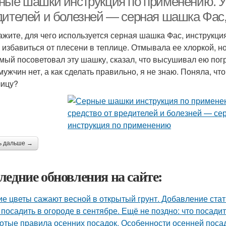
ные шашки инструкция по применению. У
дителей и болезней — серная шашка Фас
ажите, для чего используется серная шашка Фас, инструкци
 избавиться от плесени в теплице. Отмывала ее хлоркой, н
мый посоветовал эту шашку, сказал, что высушивал ею погр
мужчин нет, а как сделать правильно, я не знаю. Поняла, чт
лицу?
ь дальше →
ледние обновления на сайте:
ие цветы сажают весной в открытый грунт. Добавление стат
 посадить в огороде в сентябре. Ещё не поздно: что посадит
отые правила осенних посадок. Особенности осенней поса