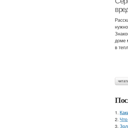
Сер
вре
Расск
нужно
Знако
доме 
в теп
читат
Пос
1.
Как
2.
Что
3.
Зол