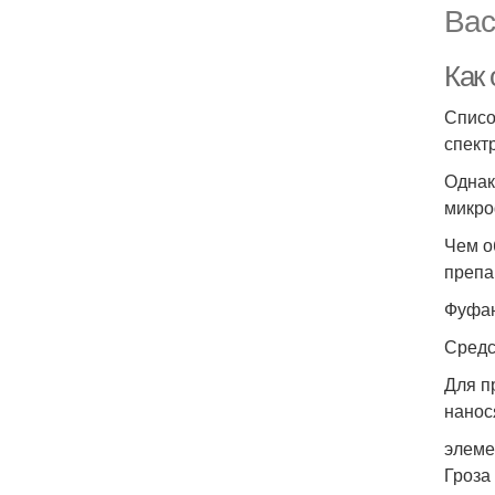
Вас
Как
Списо
спект
Однак
микро
Чем о
препа
Фуфа
Средс
Для п
нанос
элеме
Гроза