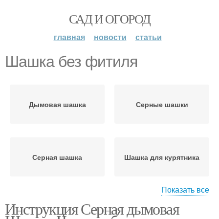
САД И ОГОРОД
главная
новости
статьи
Шашка без фитиля
Дымовая шашка
Серные шашки
Серная шашка
Шашка для курятника
Показать все
Инструкция Серная дымовая
Шашка в жилом доме
Шашка для погреба