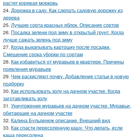
растет корявая морковь
24.
Дорожка в саду. Как сделать садовую дорожку из
дерева
25.
Лучшие сорта красных яблок. Описание сортов
26.
Посадка зелени под зиму в открытый грунт. Когда
лучше сажать зелень под зиму
27.
Когда выкапывать картошку после посадки.
Смещение срока уборки по сортам
28.
Как избавиться от муравьев в квартире. Причины
появления муравьев
29.
Чем раскисляют почву. Добавление статьи в новую
подборку
30.
Как использовать золу на дачном участке. Когда
заготавливать золу
31.
Уничтожение муравьев на дачном участке. Муравьи,
обитающие на дачном участке
32.
Калина Бульденеж описание. Внешний вид
33.
Как спасти пересоленную кашу. Что делать, если
каша пересолена