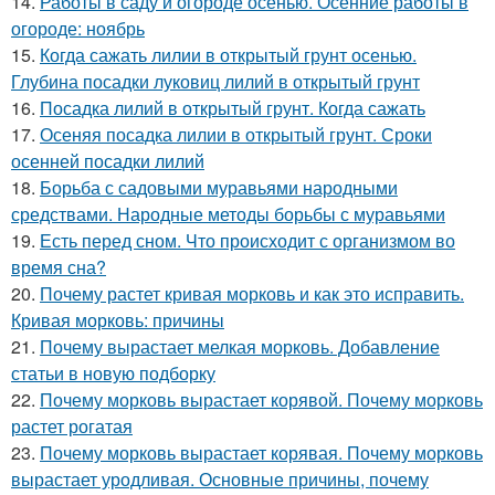
14.
Работы в саду и огороде осенью. Осенние работы в
огороде: ноябрь
15.
Когда сажать лилии в открытый грунт осенью.
Глубина посадки луковиц лилий в открытый грунт
16.
Посадка лилий в открытый грунт. Когда сажать
17.
Осеняя посадка лилии в открытый грунт. Сроки
осенней посадки лилий
18.
Борьба с садовыми муравьями народными
средствами. Народные методы борьбы с муравьями
19.
Есть перед сном. Что происходит с организмом во
время сна?
20.
Почему растет кривая морковь и как это исправить.
Кривая морковь: причины
21.
Почему вырастает мелкая морковь. Добавление
статьи в новую подборку
22.
Почему морковь вырастает корявой. Почему морковь
растет рогатая
23.
Почему морковь вырастает корявая. Почему морковь
вырастает уродливая. Основные причины, почему