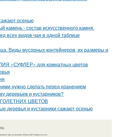
 сажают осенью
й камень - состав искусственного камня.
ед всех видов чая в одной таблице
ца. Виды мусорных контейнеров, их размеры и
АЛИЯ «СУФЛЕР» для комнатных цветов
евья
ия
с ними нужно сделать перед хранением
зку деревьев и кустарников?
НОГОЛЕТНИХ ЦВЕТОВ
ые деревья и кустарники сажают осенью
язь
решено при указании обратной гиперссылки.