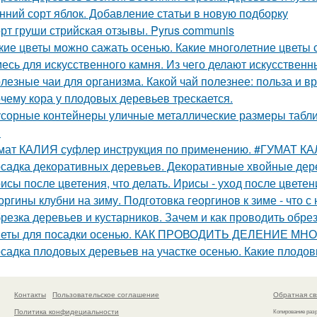
нний сорт яблок. Добавление статьи в новую подборку
рт груши стрийская отзывы. Pyrus communis
кие цветы можно сажать осенью. Какие многолетние цветы
есь для искусственного камня. Из чего делают искусственны
лезные чаи для организма. Какой чай полезнее: польза и вр
чему кора у плодовых деревьев трескается.
сорные контейнеры уличные металлические размеры табли
м
мат КАЛИЯ суфлер инструкция по применению. #ГУМАТ К
садка декоративных деревьев. Декоративные хвойные дер
исы после цветения, что делать. Ирисы - уход после цветен
оргины клубни на зиму. Подготовка георгинов к зиме - что 
резка деревьев и кустарников. Зачем и как проводить обре
еты для посадки осенью. КАК ПРОВОДИТЬ ДЕЛЕНИЕ М
садка плодовых деревьев на участке осенью. Какие плодов
Контакты
Пользовательское соглашение
Обратная св
Политика конфидециальности
Копирование раз