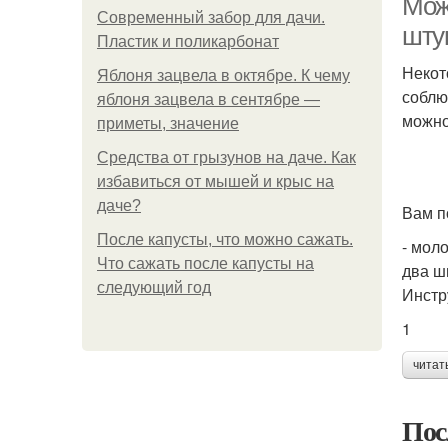
Мож
Современный забор для дачи.
шту
Пластик и поликарбонат
Некот
Яблоня зацвела в октябре. К чему
соблю
яблоня зацвела в сентябре —
можно
приметы, значение
Средства от грызунов на даче. Как
избавиться от мышей и крыс на
даче?
Вам п
После капусты, что можно сажать.
- мол
Что сажать после капусты на
два ш
следующий год
Инстр
1
читат
Пос