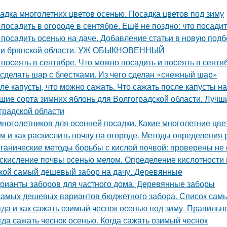
адка многолетних цветов осенью. Посадка цветов под зиму
 посадить в огороде в сентябре. Ещё не поздно: что посадит
 посадить осенью на даче. Добавление статьи в новую подб
и брянской области. УЖ ОБЫКНОВЕННЫЙ
 посеять в сентябре. Что можно посадить и посеять в сент
 сделать шар с блестками. Из чего сделан «снежный шар»
ле капусты, что можно сажать. Что сажать после капусты н
шие сорта зимних яблонь для Волгоградской области. Лучш
градской области
многолетников для осенней посадки. Какие многолетние цв
м и как раскислить почву на огороде. Методы определения 
ганические методы борьбы с кислой почвой: проверены не
скисление почвы осенью мелом. Определение кислотности 
кой самый дешевый забор на дачу. Деревянные
рианты заборов для частного дома. Деревянные заборы
самых дешевых вариантов бюджетного забора. Список сам
гда и как сажать озимый чеснок осенью под зиму. Правиль
гда сажать чеснок осенью. Когда сажать озимый чеснок