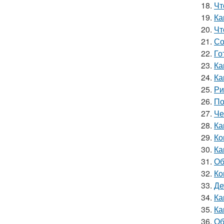
18.
Чт
19.
Ка
20.
Чт
21.
Со
22.
Го
23.
Ка
24.
Ка
25.
Ри
26.
По
27.
Че
28.
Ка
29.
Ко
30.
Ка
31.
Об
32.
Ко
33.
Де
34.
Ка
35.
Ка
36.
Об