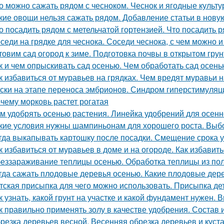
о можно сажать рядом с чесноком. Чеснок и ягодные культ
кие овощи нельзя сажать рядом. Добавление статьи в нову
о посадить рядом с метельчатой гортензией. Что посадить р
седи на грядке для чеснока. Соседи чеснока, с чем можно 
товим сад огород к зиме. Подготовка почвы в открытом грун
к и чем опрыскивать сад осенью. Чем обработать сад осень
к избавиться от муравьев на грядках. Чем вредят муравьи н
ски на этапе переноса эмбрионов. Синдром гиперстимуляции
чему морковь растет рогатая
м удобрять осенью растения. Линейка удобрений для осенн
кие условия нужны шампиньонам для хорошего роста. Вы
гда выкапывать картошку после посадки. Смещение срока у
к избавиться от муравьев в доме и на огороде. Как избавит
еззараживание теплицы осенью. Обработка теплицы из по
гда сажать плодовые деревья осенью. Какие плодовые дер
тская присыпка для чего можно использовать. Присыпка де
к узнать, какой грунт на участке и какой фундамент нужен.
к правильно применять золу в качестве удобрения. Состав 
резка деревьев весной. Весенняя обрезка деревьев и куста