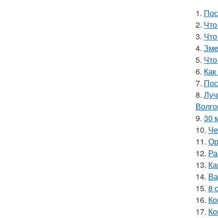
1.
Пос
2.
Что
3.
Что
4.
Зме
5.
Что
6.
Как
7.
Пос
8.
Луч
Волго
9.
30 
10.
Че
11.
Ор
12.
Ра
13.
Ка
14.
Ва
15.
8 
16.
Ко
17.
Ко