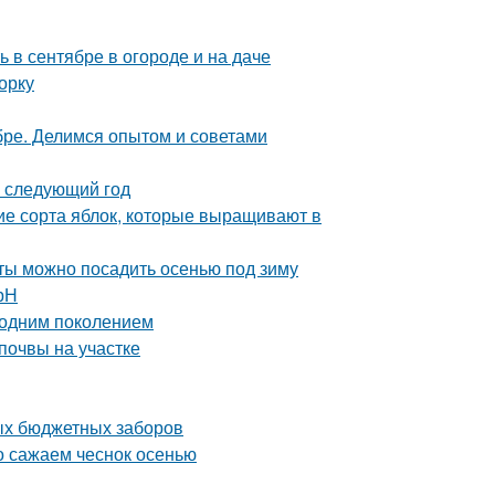
ь в сентябре в огороде и на даче
орку
ябре. Делимся опытом и советами
а следующий год
ие сорта яблок, которые выращивают в
еты можно посадить осенью под зиму
рН
 одним поколением
почвы на участке
ых бюджетных заборов
но сажаем чеснок осенью