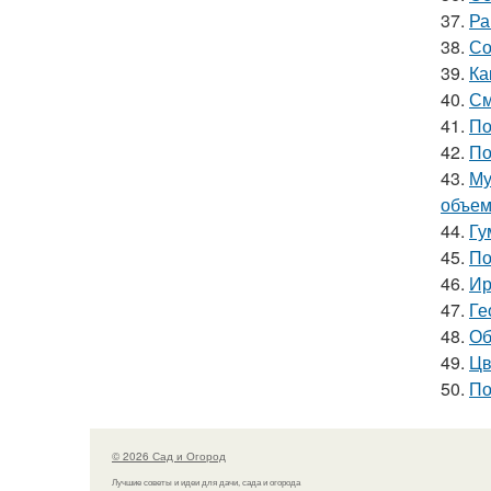
37.
Ра
38.
Со
39.
Ка
40.
См
41.
По
42.
По
43.
Му
объе
44.
Гу
45.
По
46.
Ир
47.
Ге
48.
Об
49.
Цв
50.
По
© 2026 Сад и Огород
Лучшие советы и идеи для дачи, сада и огорода