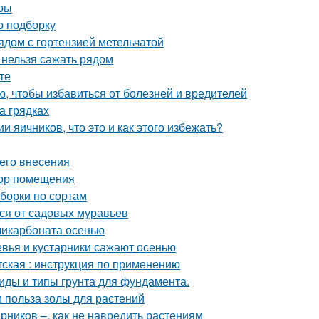
уры
ю подборку
ядом с гортензией метельчатой
и нельзя сажать рядом
те
ю, чтобы избавиться от болезней и вредителей
а грядках
 яичников, что это и как этого избежать?
его внесения
бор помещения
борки по сортам
ься от садовых муравьев
ликарбоната осенью
евья и кустарники сажают осенью
тская : инструкция по применению
 Виды и типы грунта для фундамента.
и польза золы для растений
рников –, как не навредить растениям