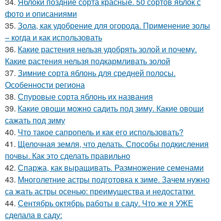
34.
Яблоки поздние сорта красные. 50 сортов яблок с
фото и описаниями
35.
Зола, как удобрение для огорода. Применение золы
– когда и как использовать
36.
Какие растения нельзя удобрять золой и почему.
Какие растения нельзя подкармливать золой
37.
Зимние сорта яблонь для средней полосы.
Особенности региона
38.
Спуровые сорта яблонь их названия
39.
Какие овощи можно садить под зиму. Какие овощи
сажать под зиму
40.
Что такое сапропель и как его использовать?
41.
Щелочная земля, что делать. Способы подкисления
почвы. Как это сделать правильно
42.
Спаржа, как выращивать. Размножение семенами
43.
Многолетние астры подготовка к зиме. Зачем нужно
са жать астры осенью: преимущества и недостатки
44.
Сентябрь октябрь работы в саду. Что же я УЖЕ
сделала в саду: