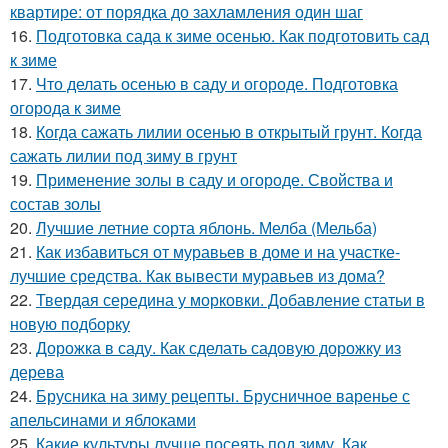
квартире: от порядка до захламления один шаг
16.
Подготовка сада к зиме осенью. Как подготовить сад
к зиме
17.
Что делать осенью в саду и огороде. Подготовка
огорода к зиме
18.
Когда сажать лилии осенью в открытый грунт. Когда
сажать лилии под зиму в грунт
19.
Применение золы в саду и огороде. Свойства и
состав золы
20.
Лучшие летние сорта яблонь. Мелба (Мельба)
21.
Как избавиться от муравьев в доме и на участке-
лучшие средства. Как вывести муравьев из дома?
22.
Твердая середина у морковки. Добавление статьи в
новую подборку
23.
Дорожка в саду. Как сделать садовую дорожку из
дерева
24.
Брусника на зиму рецепты. Брусничное варенье с
апельсинами и яблоками
25.
Какие культуры лучше посеять под зиму. Как