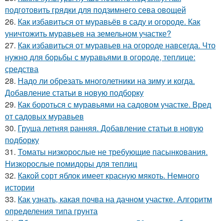
подготовить грядки для подзимнего сева овощей
26.
Как избавиться от муравьёв в саду и огороде. Как
уничтожить муравьев на земельном участке?
27.
Как избавиться от муравьев на огороде навсегда. Что
нужно для борьбы с муравьями в огороде, теплице:
средства
28.
Надо ли обрезать многолетники на зиму и когда.
Добавление статьи в новую подборку
29.
Как бороться с муравьями на садовом участке. Вред
от садовых муравьев
30.
Груша летняя ранняя. Добавление статьи в новую
подборку
31.
Томаты низкорослые не требующие пасынкования.
Низкорослые помидоры для теплиц
32.
Какой сорт яблок имеет красную мякоть. Немного
истории
33.
Как узнать, какая почва на дачном участке. Алгоритм
определения типа грунта